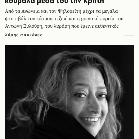
κουβαλά μέσα του την Κρήτη
Από τα Ανώγεια και τον Ψηλορείτη μέχρι τα μεγάλα
φεστιβάλ του κόσμου, η ζωή και η μουσική πορεία του
Αντώνη Ξυλούρη, του λυράρη που έμεινε αυθεντικός
Χάρης Μαρκάκης