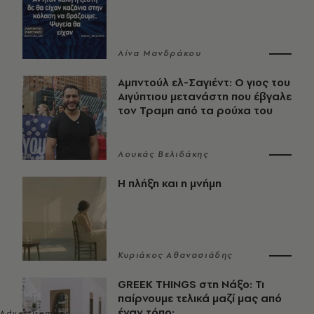
Λίνα Μανδράκου
Αμπντούλ ελ-Σαγιέντ: Ο γιος του
Αιγύπτιου μετανάστη που έβγαλε
τον Τραμπ από τα ρούχα του
Λουκάς Βελιδάκης
Η πλήξη και η μνήμη
Κυριάκος Αθανασιάδης
GREEK THINGS στη Νάξο: Τι
παίρνουμε τελικά μαζί μας από
έναν τόπο;