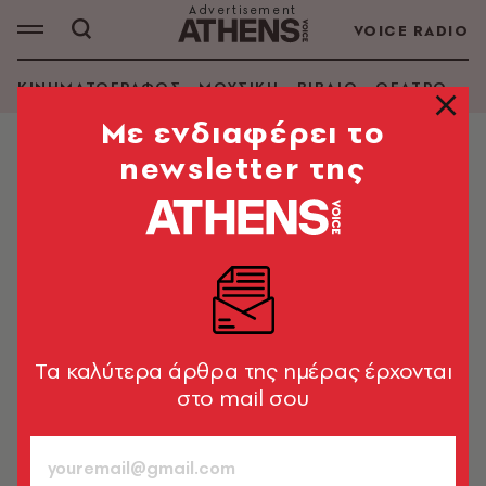
VOICE RADIO
ΚΙΝΗΜΑΤΟΓΡΑΦΟΣ
ΜΟΥΣΙΚΗ
ΒΙΒΛΙΟ
ΘΕΑΤΡΟ - Ο
Mε ενδιαφέρει το
newsletter της
MORE IN CULTURE
Κηφισός και Ιλισός: Θεοί ποταμοί
της Αττικής ζητούν την ελευθερία
τους
Από τα 700 και πλέον ρέματα της Αθήνας
διατηρούνται περίπου 70
Tα καλύτερα άρθρα της ημέρας έρχονται
στο mail σου
Κωστής Καζαμιάκης
21.09.2025, 08:00
2’ ΔΙΑΒΑΣΜΑ