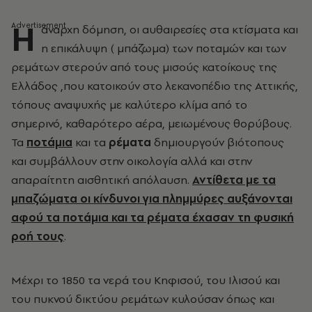
Η
άναρχη δόμηση, οι αυθαιρεσίες στα κτίσματα και
η επικάλυψη ( μπάζωμα) των ποταμών και των
ρεμάτων στερούν από τους μισούς κατοίκους της
Ελλάδος ,που κατοικούν στο λεκανοπέδιο της Αττικής,
τόπους αναψυχής με καλύτερο κλίμα από το
σημερινό, καθαρότερο αέρα, μειωμένους θορύβους.
Τα
ποτάμια
και τα
ρέματα
δημιουργούν βιότοπους
και συμβάλλουν στην οικολογία αλλά και στην
απαραίτητη αισθητική απόλαυση.
Αντίθετα με τα
μπαζώματα οι κίνδυνοι για πλημμύρες αυξάνονται
αφού τα ποτάμια και τα ρέματα έχασαν τη φυσική
ροή τους
.
Μέχρι το 1850 τα νερά του Κηφισού, του Ιλισού και
του πυκνού δικτύου ρεμάτων κυλούσαν όπως και