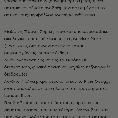
χρόνια αποκαθιστούν (daylighting) τα μπαζωμένα
ποτάμια και ρέματα αναβαθμίζοντας τα μέγιστα το
αστικό τους περιβάλλον. Αναφέρω ενδεικτικά:
Μαδρίτη, Τίρανα, Ζυρίχη, Μόναχο (αποκαταστάθηκε
οικολογικά ο ποταμός Isar με το έργο «Isar Plan»
(1995–2011), διευρύνοντας την κοίτη και
δημιουργώντας φυσικές όχθες)
Λυόν: Ανάπλαση της κοίτης του Rhône με
διαπλάτυνση, φυσικά πρανή και μεγάλες πεζοπορικές
διαδρομές)
Λονδίνο: Πολλά μικρά ρέματα, όπως το River Quaggy,
έχουν αποκαλυφθεί στο πλαίσιο του προγράμματος
London Rivers
Γένοβα: Σταδιακή αποκατάσταση τμημάτων του
ρέματος Bisagno, που παλαιότερα είχε εγκιβωτιστεί
Βαρκελώνη: Ανάπλαση του Besòs με αποκατάσταση