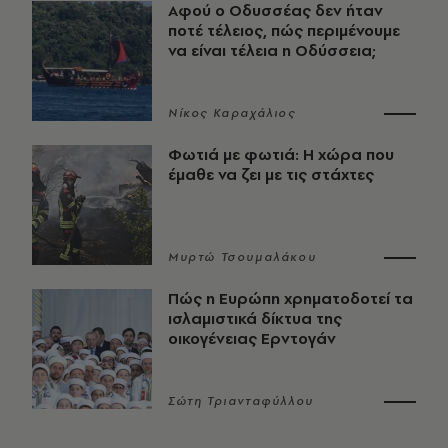
Αφού ο Οδυσσέας δεν ήταν
ποτέ τέλειος, πώς περιμένουμε
να είναι τέλεια η Οδύσσεια;
Νίκος Καραχάλιος
Φωτιά με φωτιά: Η χώρα που
έμαθε να ζει με τις στάχτες
Μυρτώ Τσουμαλάκου
Πώς η Ευρώπη χρηματοδοτεί τα
ισλαμιστικά δίκτυα της
οικογένειας Ερντογάν
Σώτη Τριανταφύλλου