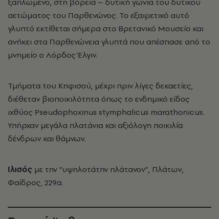
ξαπλωμένο, στη βόρεια – δυτική γωνία του δυτικού
αετώματος του Παρθενώνος. Το εξαιρετικό αυτό
γλυπτό εκτίθεται σήμερα στο Βρετανικό Μουσείο και
ανήκει στα Παρθενώνεια γλυπτά που απέσπασε από το
μνημείο ο Λόρδος Έλγιν.
Τμήματα του Κηφισού, μέχρι πριν λίγες δεκαετίες,
διέθεταν βιοποικιλότητα όπως το ενδημικό είδος
ιχθύος Pseudophoxinus stymphalicus marathonicus.
Υπήρχαν μεγάλα πλατάνια και αξιόλογη ποικιλία
δένδρων και θάμνων.
Ιλισός
με την “υψηλοτάτην πλάτανον”, Πλάτων,
Φαίδρος, 229a.