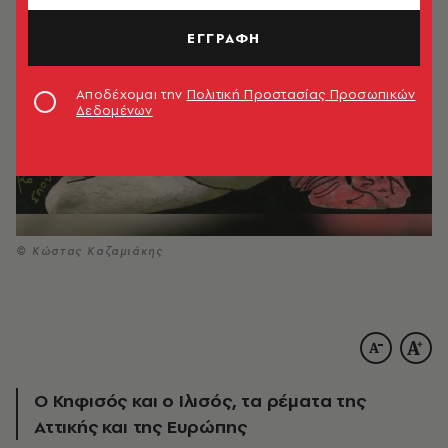
ΕΓΓΡΑΦΗ
Αποδέχομαι την
Πολιτική Προστασίας Προσωπικών
Δεδομένων
© Κώστας Καζαμιάκης
Ο Κηφισός και ο Ιλισός, τα ρέματα της
Αττικής και της Ευρώπης