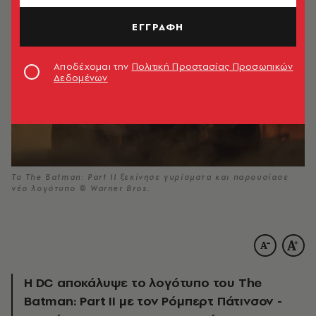
ΕΓΓΡΑΦΗ
Αποδέχομαι την
Πολιτική Προστασίας Προσωπικών
Δεδομένων
Το The Batman: Part II ξεκίνησε γυρίσματα και παρουσίασε
νέο λογότυπο © Warner Bros.
Η DC αποκάλυψε το λογότυπο του The
Batman: Part II με τον Ρόμπερτ Πάτινσον -