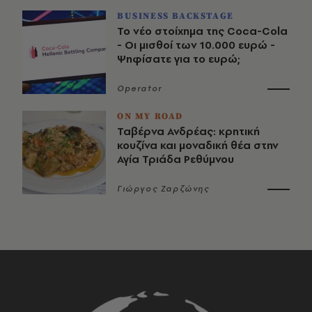
BUSINESS BACKSTAGE
Το νέο στοίχημα της Coca-Cola
- Οι μισθοί των 10.000 ευρώ -
Ψηφίσατε για το ευρώ;
Operator
ON MY ROAD
Ταβέρνα Ανδρέας: κρητική
κουζίνα και μοναδική θέα στην
Αγία Τριάδα Ρεθύμνου
Γιώργος Ζαρζώνης