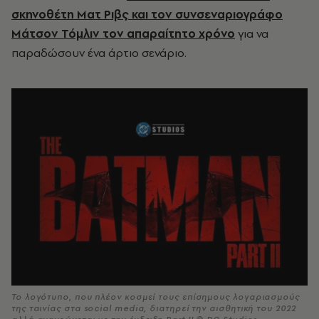
σκηνοθέτη Ματ Ριβς και τον συνσεναριογράφο
Μάτσον Τόμλιν τον απαραίτητο χρόνο
για να
παραδώσουν ένα άρτιο σενάριο.
Το λογότυπο, που πλέον κοσμεί τους επίσημους λογαριασμούς
της ταινίας στα social media, διατηρεί την αισθητική του 2022