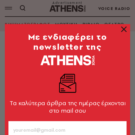
VOICE RADIO
ΚΙΝΗΜΑΤΟΓΡΑΦΟΣ
ΜΟΥΣΙΚΗ
ΒΙΒΛΙΟ
ΘΕΑΤΡΟ - Ο
Mε ενδιαφέρει το
newsletter της
ΚΙΝΗΜΑΤΟΓΡΑΦΟΣ
The Batman Part II: Αποκαλύφθηκε
το επίσημο λογότυπο της νέας
ταινίας
Ξεκίνησαν τα γυρίσματα για το πολυαναμενόμενο
σίκουελ με τον Ρόμπερτ Πάτινσον
Tα καλύτερα άρθρα της ημέρας έρχονται
στο mail σου
Newsroom
16.06.2026, 18:32
1’ ΔΙΑΒΑΣΜΑ