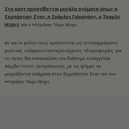
Στο καστ προστίθενται μεγάλα ονόματα όπως ο
Σεμπάστιαν Σταν, η Σκάρλετ Γιόχανσον, ο Τσαρλς
Ντανς
και ο Μπράιαν Τάιρι Χένρι.
Αν και οι ρόλοι τους κρατούνται ως επτασφράγιστο
μυστικό, υπάρχουν αντικρουόμενες πληροφορίες για
το ποιος θα ενσαρκώσει τον διάσημο εισαγγελέα
Χάρβεϊ Ντεντ (Διπρόσωπο), με τις φήμες να
μοιράζονται ανάμεσα στον Σεμπάστιαν Σταν και τον
Μπράιαν Τάιρι Χένρι.