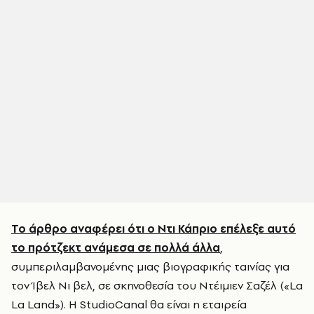
Το άρθρο αναφέρει ότι ο Ντι Κάπριο επέλεξε αυτό
το πρότζεκτ ανάμεσα σε πολλά άλλα
,
συμπεριλαμβανομένης μιας βιογραφικής ταινίας για
τον Ίβελ Νι βελ, σε σκηνοθεσία του Ντέιμιεν Σαζέλ («La
La Land»). Η StudioCanal θα είναι η εταιρεία