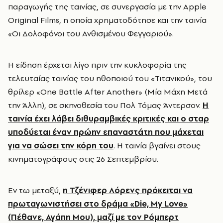
παραγωγής της ταινίας, σε συνεργασία με την Apple
Original Films, η οποία χρηματοδότησε και την ταινία
«Οι Δολοφόνοι του Ανθισμένου Φεγγαριού».
Η είδηση έρχεται λίγο πριν την κυκλοφορία της
τελευταίας ταινίας του ηθοποιού του «Τιτανικού», του
θρίλερ «One Battle After Another» (Μία Μάχη Μετά
την Άλλη), σε σκηνοθεσία του Πολ Τόμας Άντερσον.
Η
ταινία έχει λάβει διθυραμβικές κριτικές και ο σταρ
υποδύεται έναν πρώην επαναστάτη που μάχεται
για να σώσει την κόρη του
. Η ταινία βγαίνει στους
κινηματογράφους στις 26 Σεπτεμβρίου.
Εν τω μεταξύ,
η Τζένιφερ Λόρενς πρόκειται να
πρωταγωνιστήσει στο δράμα «Die, My Love»
(Πέθανε, Αγάπη Μου), μαζί με τον Ρόμπερτ