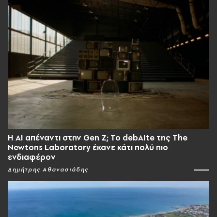
Η AI απέναντι στην Gen Z; Το debAIte της The
Newtons Laboratory έκανε κάτι πολύ πιο
ενδιαφέρον
Δημήτρης Αθανασιάδης