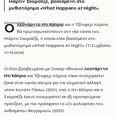
Μάρτιν Σκορσέζε, βασισμένη στο
μυθιστόρημα «What Happens At Night».
Ο
Λεονάρντο Ντι Κάπριο
και η Τζένιφερ Λόρενς
θα πρωταγωνιστήσουν στη νέα ταινία του
Μάρτιν Σκορσέζε, η οποία είναι βασισμένη στο
μυθιστόρημα «What Happens At Night» (Τι Συμβαίνει
τη Νύχτα).
Οι δύο βραβευμένοι με Όσκαρ ηθοποιοί
Λεονάρντο
Ντι Κάπριο
και Τζένιφερ Λόρενς είχαν συνεργαστεί
ξανά στην ταινία-σάτιρα για την κλιματική αλλαγή
«Μην Κοιτάτε Πάνω» (2021), ενώ ο Ντι Κάπριο και ο
Σκορσέζε έχουν συνεργαστεί σε έξι προηγούμενα
πρότζεκτ, με πιο πρόσφατο το «Οι Δολοφόνοι του
Ανθισμένου Φεγγαριού» (2023).