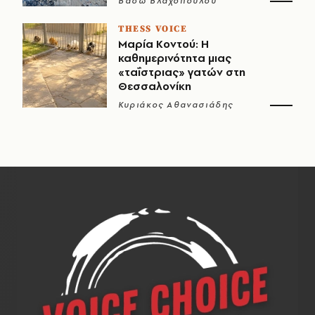
Βάσω Βλαχοπούλου
THESS VOICE
Μαρία Κοντού: Η
καθημερινότητα μιας
«ταΐστριας» γατών στη
Θεσσαλονίκη
Κυριάκος Αθανασιάδης