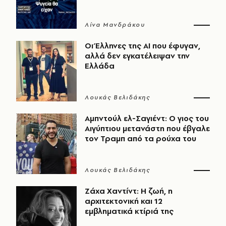
Λίνα Μανδράκου
Οι Έλληνες της ΑΙ που έφυγαν,
αλλά δεν εγκατέλειψαν την
Ελλάδα
Λουκάς Βελιδάκης
Αμπντούλ ελ-Σαγιέντ: Ο γιος του
Αιγύπτιου μετανάστη που έβγαλε
τον Τραμπ από τα ρούχα του
Λουκάς Βελιδάκης
Ζάχα Χαντίντ: Η ζωή, η
αρχιτεκτονική και 12
εμβληματικά κτίριά της