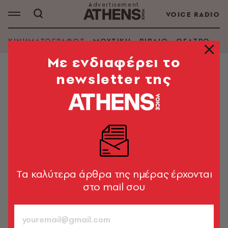
VOICE RADIO
ΚΙΝΗΜΑΤΟΓΡΑΦΟΣ
ΜΟΥΣΙΚΗ
ΒΙΒΛΙΟ
ΘΕΑΤΡΟ - Ο
Mε ενδιαφέρει το
newsletter της
ΚΙΝΗΜΑΤΟΓΡΑΦΟΣ
H Βαβέλ στις Νύχτες Πρεμιέρας
Ήταν check point το βιβλιοπωλείο της «Βαβέλ».
Ειδικά τα Σάββατα. Όλοι έκαναν τη βόλτα τους για να
αγοράσουν βιβλία, να συναντήσουν γνωστούς. Ήταν
σαν πάρτι.
Tα καλύτερα άρθρα της ημέρας έρχονται
Γιάννης Νένες
στο mail σου
754
ΤΕΥΧΟΣ
23.09.2020, 14:51
5’ ΔΙΑΒΑΣΜΑ