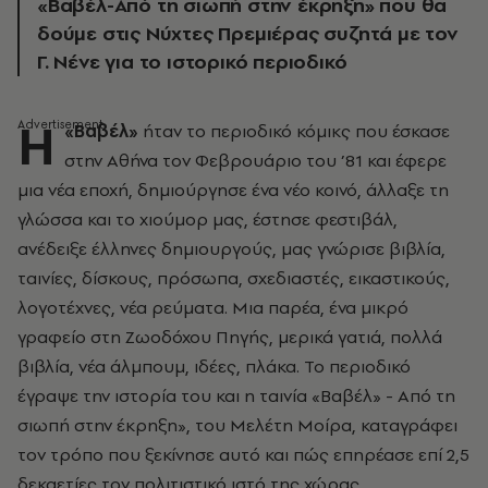
«Βαβέλ-Από τη σιωπή στην έκρηξη» που θα
δούμε στις Νύχτες Πρεμιέρας συζητά με τον
Γ. Νένε για το ιστορικό περιοδικό
Η
«Βαβέλ»
ήταν το περιοδικό κόμικς που έσκασε
στην Αθήνα τον Φεβρουάριο του ’81 και έφερε
μια νέα εποχή, δημιούργησε ένα νέο κοινό, άλλαξε τη
γλώσσα και το χιούμορ μας, έστησε φεστιβάλ,
ανέδειξε έλληνες δημιουργούς, μας γνώρισε βιβλία,
ταινίες, δίσκους, πρόσωπα, σχεδιαστές, εικαστικούς,
λογοτέχνες, νέα ρεύματα. Μια παρέα, ένα μικρό
γραφείο στη Ζωοδόχου Πηγής, μερικά γατιά, πολλά
βιβλία, νέα άλμπουμ, ιδέες, πλάκα. Το περιοδικό
έγραψε την ιστορία του και η ταινία «Βαβέλ» - Από τη
σιωπή στην έκρηξη», του Μελέτη Μοίρα, καταγράφει
τον τρόπο που ξεκίνησε αυτό και πώς επηρέασε επί 2,5
δεκαετίες τον πολιτιστικό ιστό της χώρας.