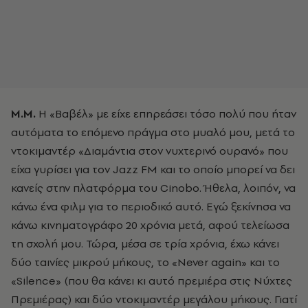
Μ.Μ.
Η «Βαβέλ» με είχε επηρεάσει τόσο πολύ που ήταν
αυτόματα το επόμενο πράγμα στο μυαλό μου, μετά το
ντοκιμαντέρ «Διαμάντια στον νυχτερινό ουρανό» που
είχα γυρίσει για τον Jazz FM και το οποίο μπορεί να δει
κανείς στην πλατφόρμα του Cinobo. Ήθελα, λοιπόν, να
κάνω ένα φιλμ για το περιοδικό αυτό. Εγώ ξεκίνησα να
κάνω κινηματογράφο 20 χρόνια μετά, αφού τελείωσα
τη σχολή μου. Τώρα, μέσα σε τρία χρόνια, έχω κάνει
δύο ταινίες μικρού μήκους, το «Never again» και το
«Silence» (που θα κάνει κι αυτό πρεμιέρα στις Νύχτες
Πρεμιέρας) και δύο ντοκιμαντέρ μεγάλου μήκους. Γιατί