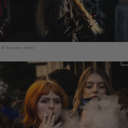
© Άγγελος Μίχας