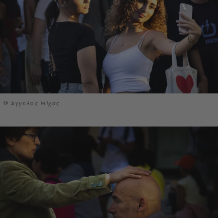
© Άγγελος Μίχας