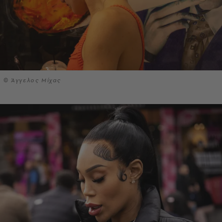
© Άγγελος Μίχας