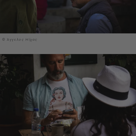
© Άγγελος Μίχας