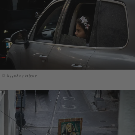
© Άγγελος Μίχας