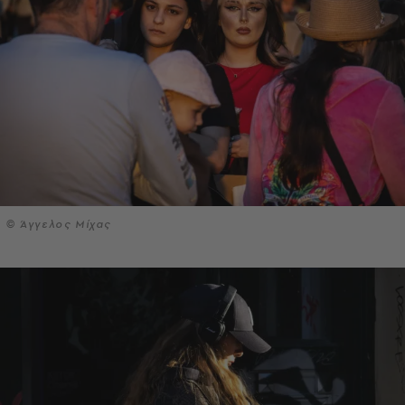
© Άγγελος Μίχας