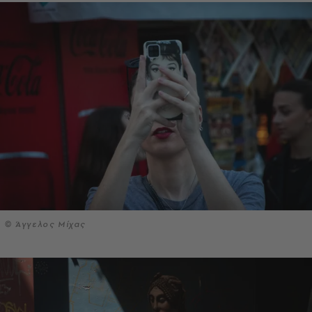
© Άγγελος Μίχας