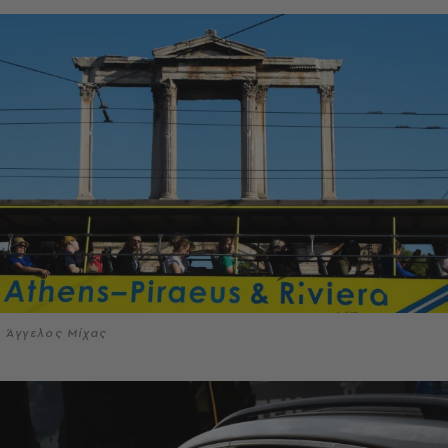
Άγγελος Μίχας