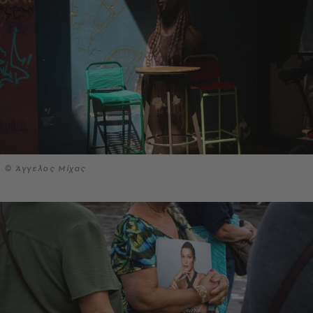
© Άγγελος Μίχας