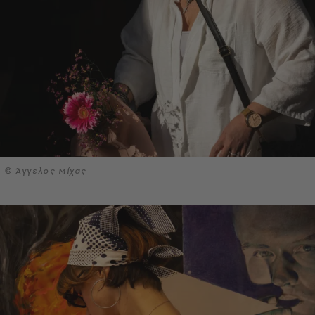
© Άγγελος Μίχας