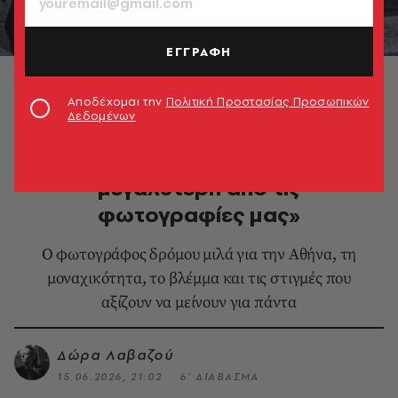
ΕΓΓΡΑΦΗ
© Άγγελος Μίχας
Αποδέχομαι την
Πολιτική Προστασίας Προσωπικών
Δεδομένων
ΦΩΤΟΓΡΑΦΙΑ
Άγγελος Μίχας: «Η ζωή είναι
μεγαλύτερη από τις
φωτογραφίες μας»
Ο φωτογράφος δρόμου μιλά για την Αθήνα, τη
μοναχικότητα, το βλέμμα και τις στιγμές που
αξίζουν να μείνουν για πάντα
Δώρα Λαβαζού
15.06.2026, 21:02
6’ ΔΙΑΒΑΣΜΑ