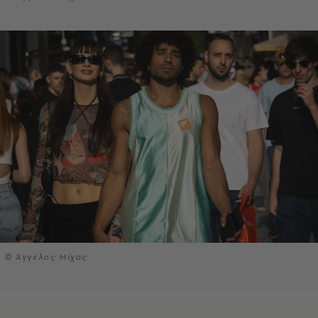
© Άγγελος Μίχας