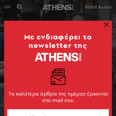
VOICE RADIO
Mε ενδιαφέρει το
newsletter της
Tα καλύτερα άρθρα της ημέρας έρχονται
στο mail σου