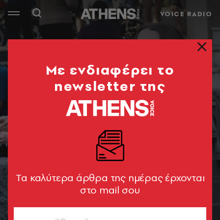
VOICE RADIO
Mε ενδιαφέρει το
newsletter της
Tα καλύτερα άρθρα της ημέρας έρχονται
στο mail σου