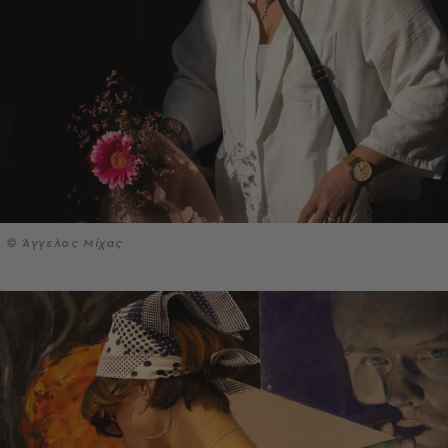
© Άγγελος Μίχας