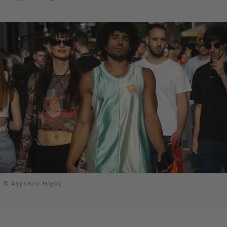
© Άγγελος Μίχας