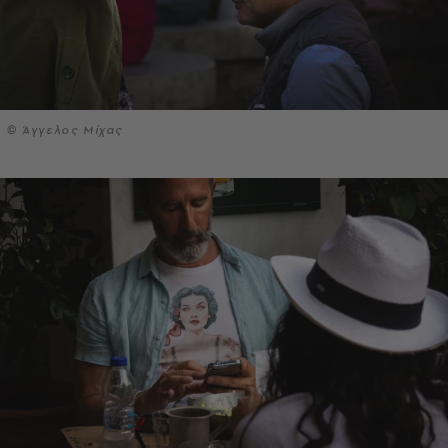
© Άγγελος Μίχας