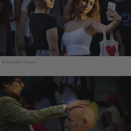
© Άγγελος Μίχας