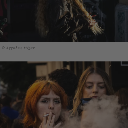
© Άγγελος Μίχας