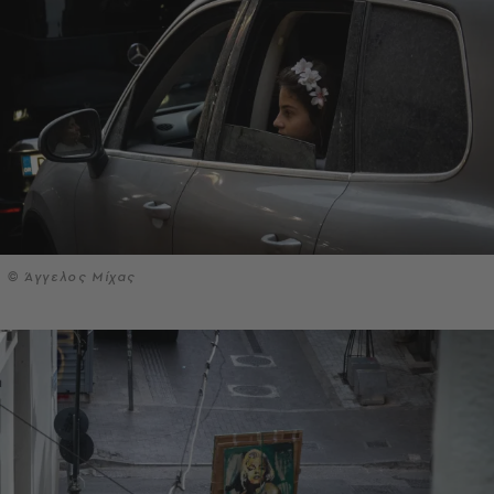
© Άγγελος Μίχας