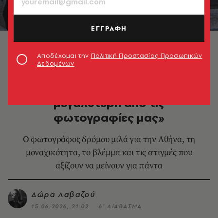
ΕΓΓΡΑΦΗ
© Άγγελος Μίχας
Αποδέχομαι την
Πολιτική Προστασίας Προσωπικών
Δεδομένων
ΦΩΤΟΓΡΑΦΙΑ
Άγγελος Μίχας: «Η ζωή είναι
μεγαλύτερη από τις
φωτογραφίες μας»
Ο φωτογράφος δρόμου μιλά για την Αθήνα, τη
μοναχικότητα, το βλέμμα και τις στιγμές που
αξίζουν να μείνουν για πάντα
Δώρα Λαβαζού
15.06.2026, 21:02
6’ ΔΙΑΒΑΣΜΑ