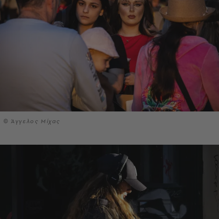
© Άγγελος Μίχας