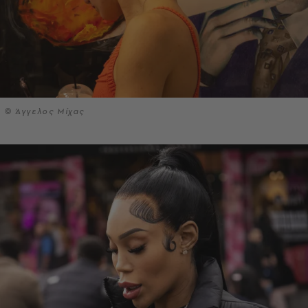
© Άγγελος Μίχας