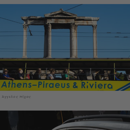
Άγγελος Μίχας