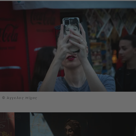
© Άγγελος Μίχας