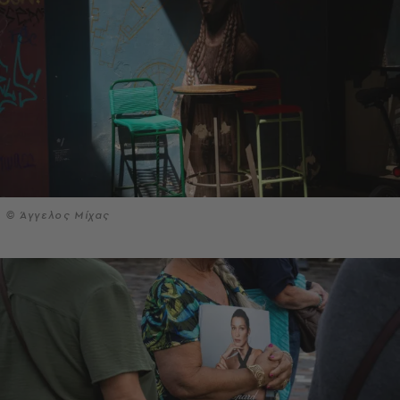
© Άγγελος Μίχας