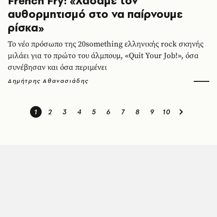
French Fry: «Χάσαμε τον
αυθορμητισμό στο να παίρνουμε
ρίσκα»
Το νέο πρόσωπο της 20something ελληνικής rock σκηνής
μιλάει για το πρώτο του άλμπουμ, «Quit Your Job!», όσα
συνέβησαν και όσα περιμένει
Δημήτρης Αθανασιάδης
1
2
3
4
5
6
7
8
9
10