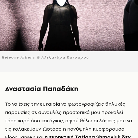
Release Athens © Αλεξάνδρα Κατσαρού
Αναστασία Παπαδάκη
Το να έχεις την ευκαιρία να φωτογραφίζεις θηλυκές
παρουσίες σε συναυλίες προσωπικά μου προκαλεί
τόσο χαρά όσο και άγχος, αφού θέλω οι λήψεις μου να
τις κολακεύουν. Ωστόσο η πανύψηλη κυοφορούσα
Floor Jansen και
η εκρηκτική Tatiana Shmayluk δεν