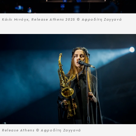
Κάιλι Μινόγκ, Release Athens 2025 © Αφροδίτη Ζαγγανά
Release Athens © Αφροδίτη Ζαγγανά