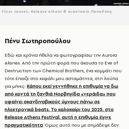
Floor Jansen, Release Athens © Αναστασία Παπαδάκη
Πένυ Σωτηροπούλου
Εδώ και χρόνια ήθελα να φωτογραφίσω την Aurora
Aksnes. Από την πρώτη φορά που άκουσα το Eve of
Destruction των Chemical Brothers, ένα κομμάτι που
τότε έπαιζε στο κεφάλι μου ασταμάτητα, στη λούπα
για μήνες.
Κάπου εκεί γεννήθηκε η επιθυμία να δω
από κοντά τη ξανθιά Νορβηγίδα «νεράιδα» που
υφαίνει σκανδιναβικούς ύμνους πάνω σε
ηλεκτρονικά beats. Το καλοκαίρι του 2025, στο
Release Athens Festival, αυτή η επιθυμία έγινε
πραγματικότητα
. Όμως αυτό που με σημάδεψε δεν