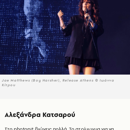
Jae Matthews (Boy Harsher), Release Athens © Ιωάννα
Κίτρου
Αλεξάνδρα Κατσαρού
Στο photopit βιώνεις πολλά. Το στρίμωγμα για να