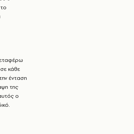
 το
α
 μεταφέρω
 σε κάθε
την ένταση
αψη της
 αυτός ο
ικό.