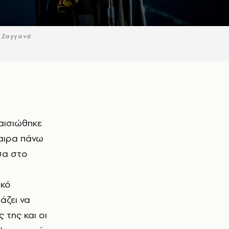
 Ζαγγανά
φαιρα πάνω
σα στο
ακό
άζει να
 της και οι