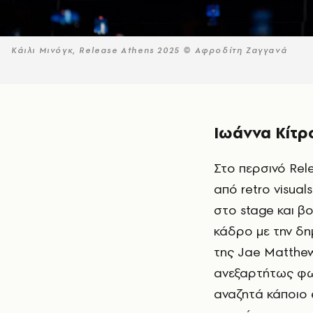
Κάιλι Μινόγκ, Release Athens 2025 © Αφροδίτη Ζαγγανά
Ιωάννα Κίτρ
Στο περσινό Release Athens Festival , η εμφάνιση των Boy Harsher πλαισιώθηκε
από retro visua
στο stage και β
κάδρο με την δη
της Jae Matthe
ανεξαρτήτως φωτ
αναζητά κάποιο e