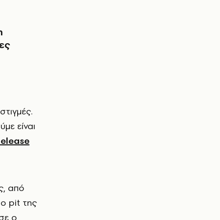
η
ες
ύμε είναι
elease
ς, από
ο pit της
σε ο