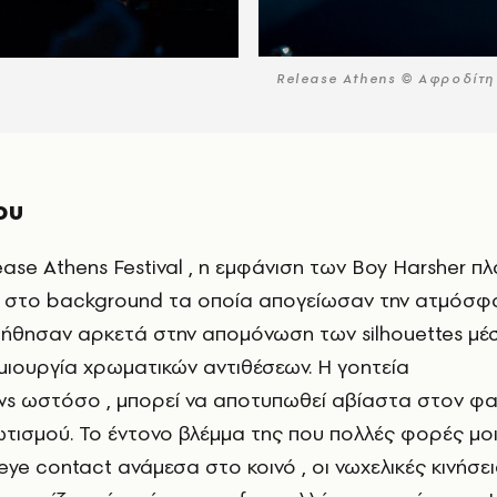
Release Athens © Αφροδίτη
ου
ls στο background τα οποία απογείωσαν την ατμόσ
οήθησαν αρκετά στην απομόνωση των silhouettes μέ
μιουργία χρωματικών αντιθέσεων. Η γοητεία
ws ωστόσο , μπορεί να αποτυπωθεί αβίαστα στον φ
ισμού. Το έντονο βλέμμα της που πολλές φορές μοι
ye contact ανάμεσα στο κοινό , οι νωχελικές κινήσεις