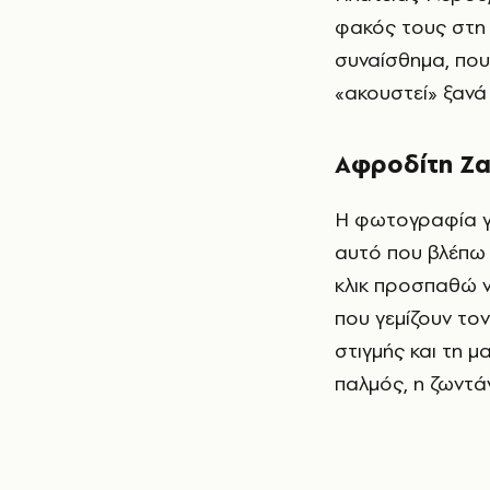
φακός τους στη
συναίσθημα, που
«ακουστεί» ξανά
Αφροδίτη Ζ
Η φωτογραφία γι
αυτό που βλέπω 
κλικ προσπαθώ ν
που γεμίζουν το
στιγμής και τη μ
παλμός, η ζωντάν