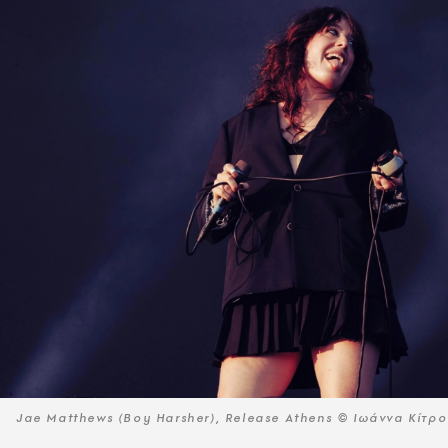
Jae Matthews (Boy Harsher), Release Athens © Ιωάννα Κίτρ