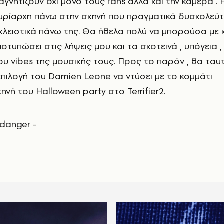
αγνητίζουν όχι μόνο τους fans αλλά και την κάμερα .
υρίαρχη πάνω στην σκηνή που πραγματικά δυσκολεύτ
κλειστικά πάνω της. Θα ήθελα πολύ να μπορούσα με 
οτυπώσει στις λήψεις μου και τα σκοτεινά , υπόγεια 
ου vibes της μουσικής τους. Προς το παρόν , θα ταυ
επιλογή του Damien Leone να ντύσει με το κομμάτι
ηνή του Halloween party στο Terrifier2.
ee danger -