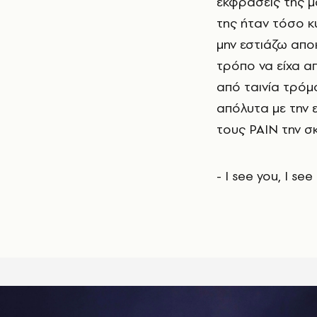
εκφράσεις της μ
της ήταν τόσο κ
μην εστιάζω απο
τρόπο να είχα απ
από ταινία τρόμ
απόλυτα με την 
τους PAIN την σκ
- I see you, I s