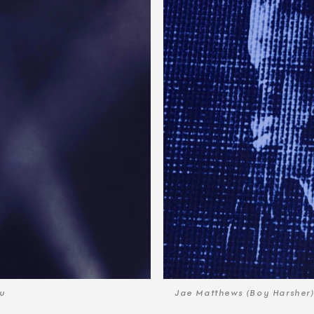
ου
Jae Matthews (Boy Harsher)