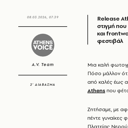
Release At
08.03.2026, 07:39
στιγμή που
και frontw
φεστιβάλ
Μια καλή φωτογραφία βοηθά τη μνήμη να επιστρέφει σε χαρούμενες στιγμές.
A.V. Team
Πόσο μάλλον όταν
από καλές έως 
2’ ΔΙΑΒΑΣΜΑ
Athens
που φέτος
Ζητήσαμε, με αφ
πέντε γυναίκες 
Πλατείας Νερού,