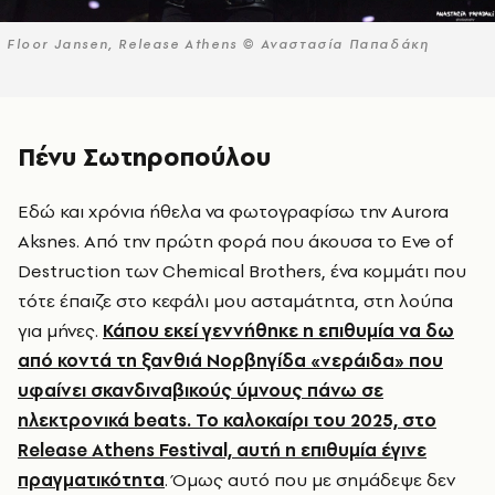
Floor Jansen, Release Athens © Αναστασία Παπαδάκη
Πένυ Σωτηροπούλου
Εδώ και χρόνια ήθελα να φωτογραφίσω την Aurora
Aksnes. Από την πρώτη φορά που άκουσα το Eve of
Destruction των Chemical Brothers, ένα κομμάτι που
τότε έπαιζε στο κεφάλι μου ασταμάτητα, στη λούπα
για μήνες.
Κάπου εκεί γεννήθηκε η επιθυμία να δω
από κοντά τη ξανθιά Νορβηγίδα «νεράιδα» που
υφαίνει σκανδιναβικούς ύμνους πάνω σε
ηλεκτρονικά beats. Το καλοκαίρι του 2025, στο
Release Athens Festival, αυτή η επιθυμία έγινε
πραγματικότητα
. Όμως αυτό που με σημάδεψε δεν