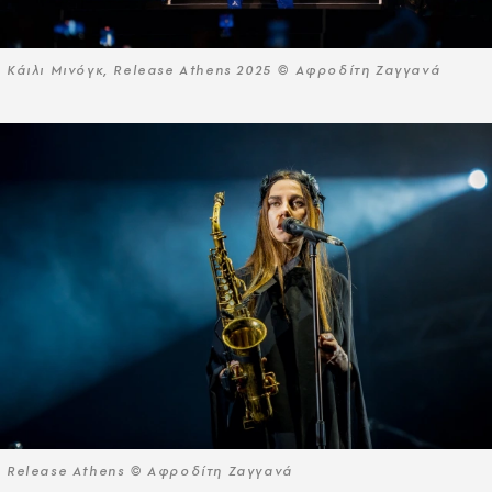
Κάιλι Μινόγκ, Release Athens 2025 © Αφροδίτη Ζαγγανά
Release Athens © Αφροδίτη Ζαγγανά