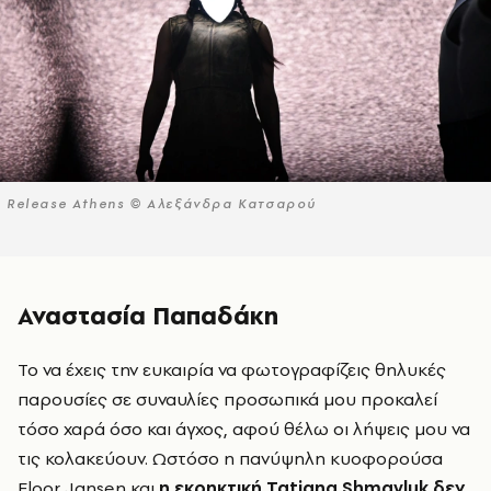
Release Athens © Αλεξάνδρα Κατσαρού
Αναστασία Παπαδάκη
Το να έχεις την ευκαιρία να φωτογραφίζεις θηλυκές
παρουσίες σε συναυλίες προσωπικά μου προκαλεί
τόσο χαρά όσο και άγχος, αφού θέλω οι λήψεις μου να
τις κολακεύουν. Ωστόσο η πανύψηλη κυοφορούσα
Floor Jansen και
η εκρηκτική Tatiana Shmayluk δεν