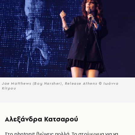
Jae Matthews (Boy Harsher), Release Athens © Ιωάννα
Κίτρου
Αλεξάνδρα Κατσαρού
Στο photopit βιώνεις πολλά. Το στρίμωγμα για να