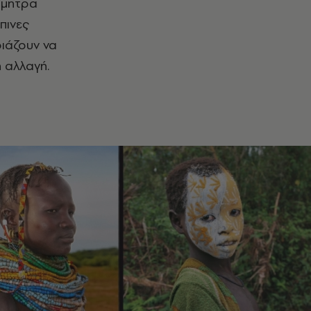
ήμητρα
πινες
οιάζουν να
η αλλαγή.