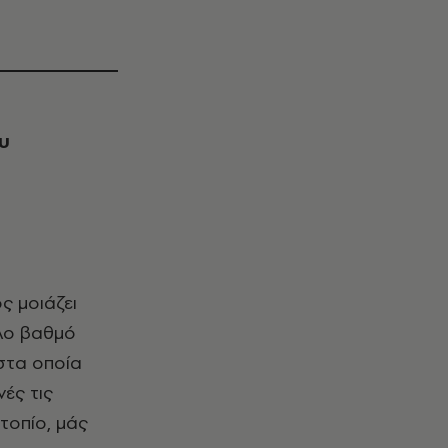
υ
ος μοιάζει
άλο βαθμό
στα οποία
ές τις
τοπίο, μάς