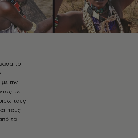
ν
 με την
ντας σε
ρίσω τους
και τους
 από τα