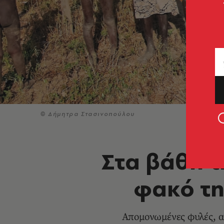
© Δήμητρα Στασινοπούλου
Στα βάθη τ
φακό τη
Απομονωμένες φυλές, αρ