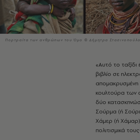
Πορτραίτα των ανθρώπων του Όμο © Δήμητρα Στασινοπούλ
«Αυτό το ταξίδι έγινε τον Οκτώβριο του 2012 και επιστρέφοντας ετοίμασα το
βιβλίο σε ηλεκτ
απομακρυσμένη π
κουλτούρα των α
δύο κατασκηνώσ
Σούρμα (ή Σούρι
Χάμερ (ή Χάμαρ)
πολιτισμικά του