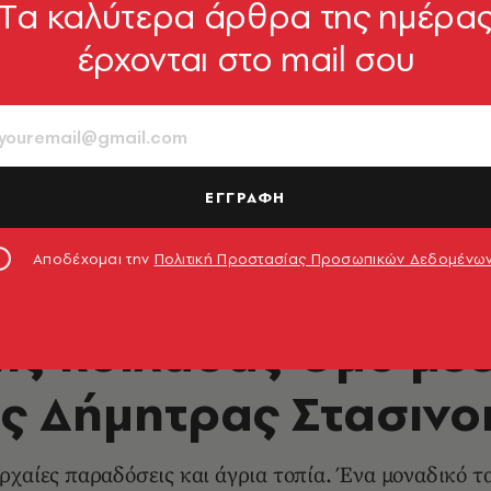
Tα καλύτερα άρθρα της ημέρα
έρχονται στο mail σου
ΕΓΓΡΑΦΗ
Αποδέχομαι την
Πολιτική Προστασίας Προσωπικών Δεδομένω
ΦΩΤΟΓΡΑΦΙΑ
ης κοιλάδας Όμο μέ
ς Δήμητρας Στασιν
χαίες παραδόσεις και άγρια τοπία. Ένα μοναδικό τα