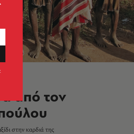
ς
ν
σα από τον
οπούλου
ξίδι στην καρδιά της