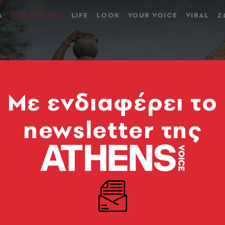
Α
ΠΟΛΙΤΙΣΜΟΣ
LIFE
LOOK
YOUR VOICE
VIRAL
Ζ
Mε ενδιαφέρει το
newsletter της