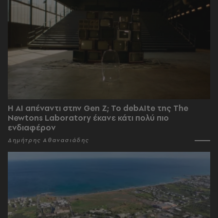
Η AI απέναντι στην Gen Z; Το debAIte της The
Newtons Laboratory έκανε κάτι πολύ πιο
ενδιαφέρον
Δημήτρης Αθανασιάδης