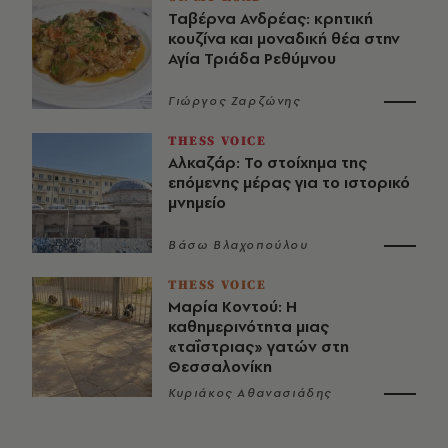
Ταβέρνα Ανδρέας: κρητική
κουζίνα και μοναδική θέα στην
Αγία Τριάδα Ρεθύμνου
Γιώργος Ζαρζώνης
THESS VOICE
Αλκαζάρ: Το στοίχημα της
επόμενης μέρας για το ιστορικό
μνημείο
Βάσω Βλαχοπούλου
THESS VOICE
Μαρία Κοντού: Η
καθημερινότητα μιας
«ταΐστριας» γατών στη
Θεσσαλονίκη
Κυριάκος Αθανασιάδης