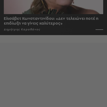
Ελισάβετ Κωνσταντινίδου: «Δεν τελειώνει ποτέ η
επιδίωξη να γίνεις καλύτερος»
Δημήτρης Καραθάνος