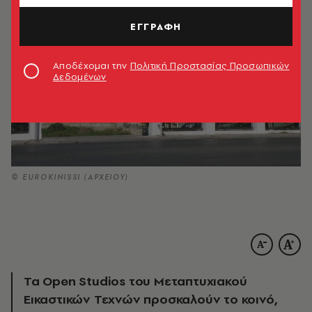
ΕΓΓΡΑΦΗ
Αποδέχομαι την
Πολιτική Προστασίας Προσωπικών
Δεδομένων
© EUROKINISSI (ΑΡΧΕΙΟΥ)
Τα Open Studios του Μεταπτυχιακού
Εικαστικών Τεχνών προσκαλούν το κοινό,