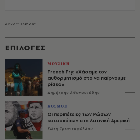
EΠΙΛΟΓΈΣ
ΜΟΥΣΙΚΗ
French Fry: «Χάσαμε τον
αυθορμητισμό στο να παίρνουμε
ρίσκα»
Δημήτρης Αθανασιάδης
ΚΟΣΜΟΣ
Οι περιπέτειες των Ρώσων
κατασκόπων στη Λατινική Αμερική
Σώτη Τριανταφύλλου