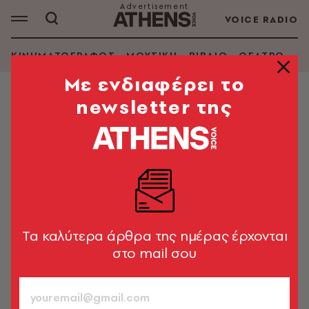
VOICE RADIO
ΚΙΝΗΜΑΤΟΓΡΑΦΟΣ
ΜΟΥΣΙΚΗ
ΒΙΒΛΙΟ
ΘΕΑΤΡΟ - Ο
Mε ενδιαφέρει το
newsletter της
ΕΙΚΑΣΤΙΚΑ
Τα Open Studios του
Μεταπτυχιακού Εικαστικών Τεχνών
προσκαλούν το κοινό, στους
χώρους της ΑΣΚΤ
Από την Πέμπτη 3 έως το Σάββατο 5 Ιουλίου 2025
Tα καλύτερα άρθρα της ημέρας έρχονται
στο mail σου
Newsroom
28.06.2025, 19:41
1’ ΔΙΑΒΑΣΜΑ