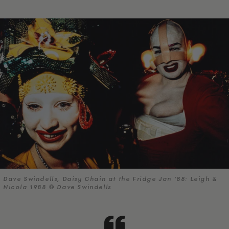
Dave Swindells, Daisy Chain at the Fridge Jan '88: Leigh &
Nicola 1988 © Dave Swindells