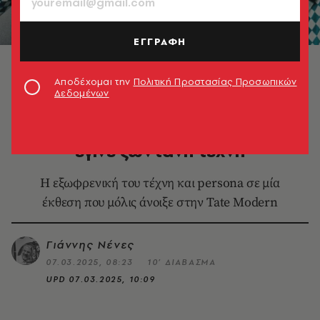
ΕΓΓΡΑΦΗ
Fergus Greer, Leigh Bowery Session 4 Look 17 August
1991 ©Fergus Greer. Courtesy Michael Hoppen
Αποδέχομαι την
Πολιτική Προστασίας Προσωπικών
Gallery
Δεδομένων
ΕΙΚΑΣΤΙΚΑ
Λι Μπάουερι: Ο άνθρωπος που
έγινε ζωντανή τέχνη
Η εξωφρενική του τέχνη και persona σε μία
έκθεση που μόλις άνοιξε στην Tate Modern
Γιάννης Νένες
07.03.2025, 08:23
10’ ΔΙΑΒΑΣΜΑ
UPD
07.03.2025, 10:09