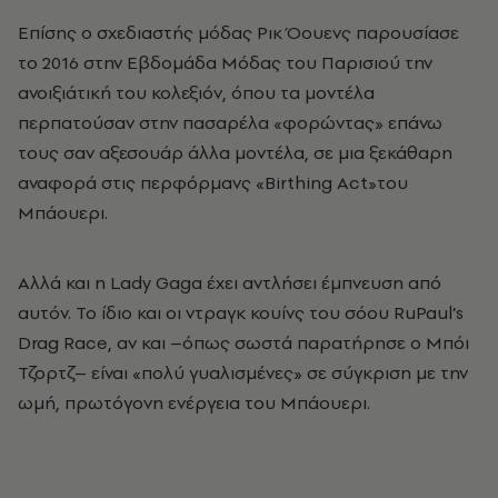
Επίσης ο σχεδιαστής μόδας Ρικ Όουενς παρουσίασε
το 2016 στην Εβδομάδα Μόδας του Παρισιού την
ανοιξιάτική του κολεξιόν, όπου τα μοντέλα
περπατούσαν στην πασαρέλα «φορώντας» επάνω
τους σαν αξεσουάρ άλλα μοντέλα, σε μια ξεκάθαρη
αναφορά στις περφόρμανς «Birthing Act»του
Μπάουερι.
Αλλά και η Lady Gaga έχει αντλήσει έμπνευση από
αυτόν. Το ίδιο και οι ντραγκ κουίνς του σόου RuPaul’s
Drag Race, αν και –όπως σωστά παρατήρησε ο Μπόι
Τζορτζ– είναι «πολύ γυαλισμένες» σε σύγκριση με την
ωμή, πρωτόγονη ενέργεια του Μπάουερι.