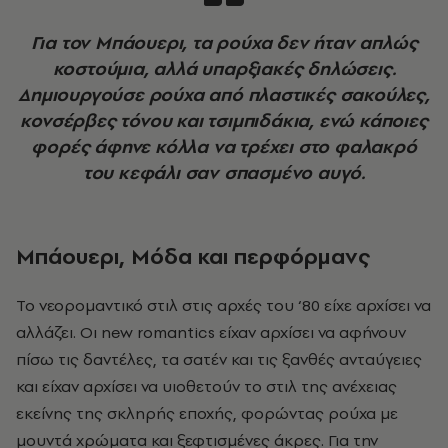
Για τον Μπάουερι, τα ρούχα δεν ήταν απλώς
κοστούμια, αλλά υπαρξιακές δηλώσεις.
Δημιουργούσε ρούχα από πλαστικές σακούλες,
κονσέρβες τόνου και τσιμπιδάκια, ενώ κάποιες
φορές άφηνε κόλλα να τρέχει στο φαλακρό
του κεφάλι σαν σπασμένο αυγό.
Μπάουερι, Μόδα και περφόρμανς
Το νεορομαντικό στιλ στις αρχές του ‘80 είχε αρχίσει να
αλλάζει. Οι
new
romantics
είχαν αρχίσει να αφήνουν
πίσω τις δαντέλες, τα σατέν και τις ξανθές ανταύγειες
και είχαν αρχίσει να υιοθετούν το στιλ της ανέχειας
εκείνης της σκληρής εποχής, φορώντας ρούχα με
μουντά χρώματα και ξεφτισμένες άκρες. Για την