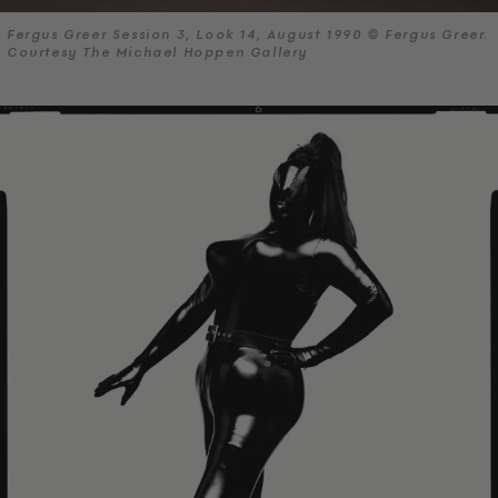
Fergus Greer Session 3, Look 14, August 1990 © Fergus Greer.
Courtesy The Michael Hoppen Gallery