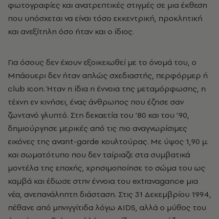
φωτογραφίες και ανατρεπτικές στιγμές σε μια έκθεση
που υπόσχεται να είναι τόσο εκκεντρική, προκλητική
και ανεξίτηλη όσο ήταν και ο ίδιος.
Για όσους δεν έχουν εξοικειωθεί με το όνομά του, ο
Μπάουερι δεν ήταν απλώς σχεδιαστής, περφόρμερ ή
club
icon
. Ήταν η ίδια η έννοια της μεταμόρφωσης, η
τέχνη εν κινήσει, ένας άνθρωπος που έζησε σαν
ζωντανό γλυπτό. Στη δεκαετία του ’80 και του ’90,
δημιούργησε μερικές από τις πιο αναγνωρίσιμες
εικόνες της
avant
-
garde
κουλτούρας. Με ύψος 1,90 μ.
και σωματότυπο που δεν ταίριαζε στα συμβατικά
μοντέλα της εποχής, χρησιμοποίησε το σώμα του ως
καμβά και έδωσε στην έννοια του
extravagance
μια
νέα, ανεπανάληπτη διάσταση. Στις 31 Δεκεμβρίου 1994,
πέθανε από μηνιγγίτιδα λόγω
AIDS
, αλλά ο μύθος του