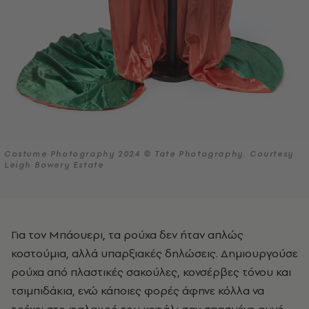
Costume Photography 2024 © Tate Photography. Courtesy
Leigh Bowery Estate
Για τον Μπάουερι, τα ρούχα δεν ήταν απλώς
κοστούμια, αλλά υπαρξιακές δηλώσεις. Δημιουργούσε
ρούχα από πλαστικές σακούλες, κονσέρβες τόνου και
τσιμπιδάκια, ενώ κάποιες φορές άφηνε κόλλα να
τρέχει στο φαλακρό του κεφάλι σαν σπασμένο αυγό.