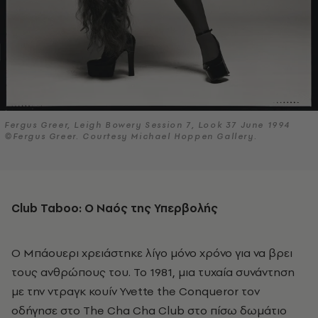
Fergus Greer, Leigh Bowery Session 7, Look 37 June 1994
©Fergus Greer. Courtesy Michael Hoppen Gallery.
Club
Taboo
: Ο Ναός της Υπερβολής
Ο Μπάουερι χρειάστηκε λίγο μόνο χρόνο για να βρει
τους ανθρώπους του. Το 1981, μια τυχαία συνάντηση
με την ντραγκ κουίν Yvette the Conqueror τον
οδήγησε στο The Cha Cha Club στο πίσω δωμάτιο