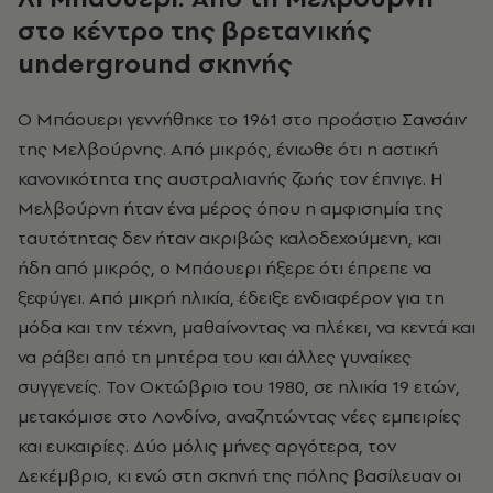
στο κέντρο της βρετανικής
underground
σκηνής
Ο Μπάουερι γεννήθηκε το 1961 στο προάστιο Σανσάιν
της Μελβούρνης. Από μικρός, ένιωθε ότι η αστική
κανονικότητα της αυστραλιανής ζωής τον έπνιγε. Η
Μελβούρνη ήταν ένα μέρος όπου η αμφισημία της
ταυτότητας δεν ήταν ακριβώς καλοδεχούμενη, και
ήδη από μικρός, ο Μπάουερι ήξερε ότι έπρεπε να
ξεφύγει. Από μικρή ηλικία, έδειξε ενδιαφέρον για τη
μόδα και την τέχνη, μαθαίνοντας να πλέκει, να κεντά και
να ράβει από τη μητέρα του και άλλες γυναίκες
συγγενείς. Τον Οκτώβριο του 1980, σε ηλικία 19 ετών,
μετακόμισε στο Λονδίνο, αναζητώντας νέες εμπειρίες
και ευκαιρίες. Δύο μόλις μήνες αργότερα, τον
Δεκέμβριο, κι ενώ στη σκηνή της πόλης βασίλευαν οι