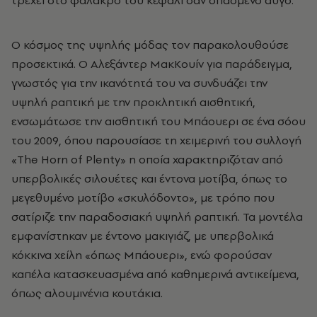
Ο κόσμος της υψηλής μόδας τον παρακολουθούσε
προσεκτικά. Ο Αλεξάντερ ΜακΚουίν για παράδειγμα,
γνωστός για την ικανότητά του να συνδυάζει την
υψηλή ραπτική με την προκλητική αισθητική,
ενσωμάτωσε την αισθητική του Μπάουερι σε ένα σόου
του 2009, όπου παρουσίασε τη χειμερινή του συλλογή
«The Horn of Plenty» η οποία χαρακτηριζόταν από
υπερβολικές σιλουέτες και έντονα μοτίβα, όπως το
μεγεθυμένο μοτίβο «σκυλόδοντο», με τρόπο που
σατίριζε την παραδοσιακή υψηλή ραπτική. Τα μοντέλα
εμφανίστηκαν με έντονο μακιγιάζ, με υπερβολικά
κόκκινα χείλη «όπως Μπάουερι», ενώ φορούσαν
καπέλα κατασκευασμένα από καθημερινά αντικείμενα,
όπως αλουμινένια κουτάκια.