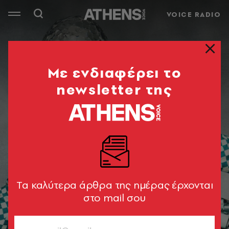
VOICE RADIO
Mε ενδιαφέρει το
newsletter της
Tα καλύτερα άρθρα της ημέρας έρχονται
στο mail σου