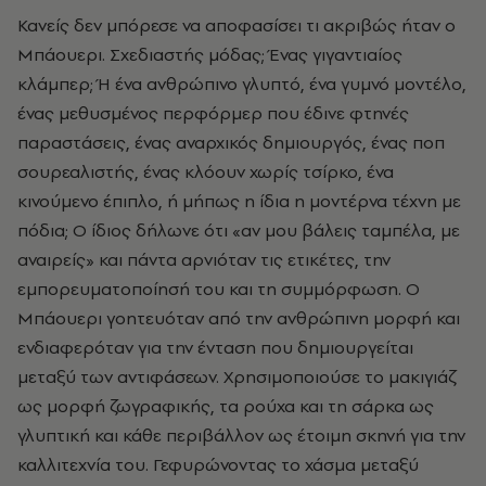
Κανείς δεν μπόρεσε να αποφασίσει τι ακριβώς ήταν ο
Μπάουερι. Σχεδιαστής μόδας; Ένας γιγαντιαίος
κλάμπερ; Ή ένα ανθρώπινο γλυπτό, ένα γυμνό μοντέλο,
ένας μεθυσμένος περφόρμερ που έδινε φτηνές
παραστάσεις, ένας αναρχικός δημιουργός, ένας ποπ
σουρεαλιστής, ένας κλόουν χωρίς τσίρκο, ένα
κινούμενο έπιπλο, ή μήπως η ίδια η μοντέρνα τέχνη με
πόδια; Ο ίδιος δήλωνε ότι «αν μου βάλεις ταμπέλα, με
αναιρείς» και πάντα αρνιόταν τις ετικέτες, την
εμπορευματοποίησή του και τη συμμόρφωση. Ο
Μπάουερι γοητευόταν από την ανθρώπινη μορφή και
ενδιαφερόταν για την ένταση που δημιουργείται
μεταξύ των αντιφάσεων. Χρησιμοποιούσε το μακιγιάζ
ως μορφή ζωγραφικής, τα ρούχα και τη σάρκα ως
γλυπτική και κάθε περιβάλλον ως έτοιμη σκηνή για την
καλλιτεχνία του. Γεφυρώνοντας το χάσμα μεταξύ