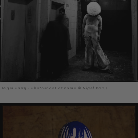
Nigel Parry - Photoshoot at home © Nigel Parry