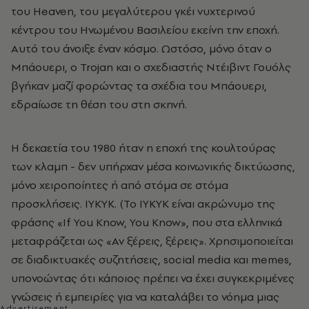
του Heaven, του μεγαλύτερου γκέι νυχτερινού
κέντρου του Ηνωμένου Βασιλείου εκείνη την εποχή.
Αυτό του άνοιξε έναν κόσμο. Ωστόσο, μόνο όταν ο
Μπάουερι, ο Trojan και ο σχεδιαστής Ντέιβιντ Γουόλς
βγήκαν μαζί φορώντας τα σχέδια του Μπάουερι,
εδραίωσε τη θέση του στη σκηνή.
Η δεκαετία του 1980 ήταν η εποχή της κουλτούρας
των κλαμπ - δεν υπήρχαν μέσα κοινωνικής δικτύωσης,
μόνο χειροποίητες ή από στόμα σε στόμα
προσκλήσεις. IYKYK. (Το IYKYK είναι ακρώνυμο της
φράσης «If You Know, You Know», που στα ελληνικά
μεταφράζεται ως «Αν ξέρεις, ξέρεις». Χρησιμοποιείται
σε διαδικτυακές συζητήσεις, social media και memes,
υπονοώντας ότι κάποιος πρέπει να έχει συγκεκριμένες
γνώσεις ή εμπειρίες για να καταλάβει το νόημα μιας