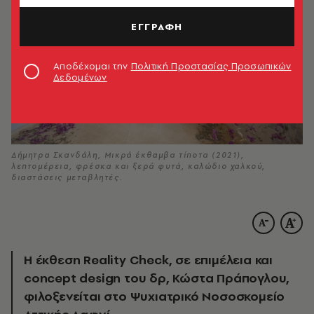
ΕΓΓΡΑΦΗ
Αποδέχομαι την
Πολιτική Προστασίας Προσωπικών
Δεδομένων
Δήμητρα Σκανδάλη, Μικρά έκθαμβα τίποτα (2021),
λεπτομέρεια, φρέσκα και ξερά φυτά, καλώδιο χαλκού,
διαστάσεις μεταβλητές.
Η έκθεση Reality Check, σε επιμέλεια και
concept design του δρ, Κώστα Πράπογλου,
φιλοξενείται στο Ψυχιατρικό Νοσοσκομείο