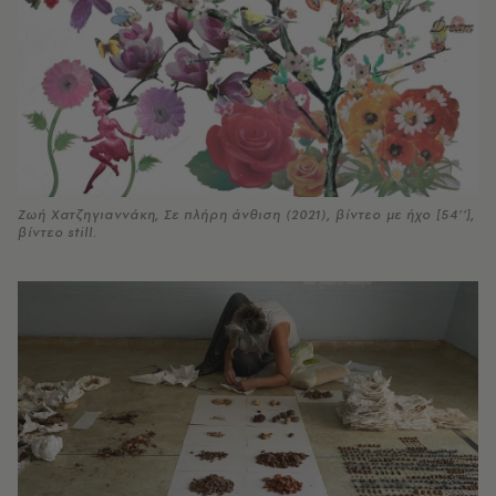
Ζωή Χατζηγιαννάκη, Σε πλήρη άνθιση (2021), βίντεο με ήχο [54’’],
βίντεο still.