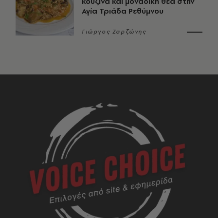
κουζίνα και μοναδική θέα στην
Αγία Τριάδα Ρεθύμνου
Γιώργος Ζαρζώνης