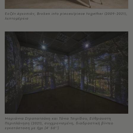
Εοζέν Αγκοπιάν, Broken into pieces/piece together (2009-2021),
λεπτομέρεια
Μαριάννα Στραπατσάκη και Τάνια Τσιρίδου, Εύθραυστη
Περιπλάνηση (2021), συγχρονισμένη, διαδραστική βίντεο
εγκατάσταση με ήχο [4’ 50’’]