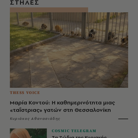
ΣΤΗΛΕΣ
THESS VOICE
Μαρία Κοντού: Η καθημερινότητα μιας
«ταΐστριας» γατών στη Θεσσαλονίκη
Κυριάκος Αθανασιάδης
COSMIC TELEGRAM
Τα Ζώδια της Κυριακής