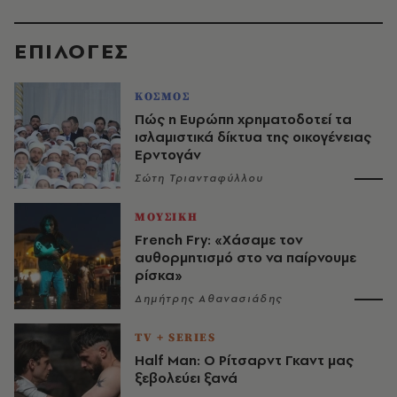
EΠΙΛΟΓΈΣ
ΚΟΣΜΟΣ
Πώς η Ευρώπη χρηματοδοτεί τα
ισλαμιστικά δίκτυα της οικογένειας
Ερντογάν
Σώτη Τριανταφύλλου
ΜΟΥΣΙΚΗ
French Fry: «Χάσαμε τον
αυθορμητισμό στο να παίρνουμε
ρίσκα»
Δημήτρης Αθανασιάδης
TV + SERIES
Half Man: Ο Ρίτσαρντ Γκαντ μας
ξεβολεύει ξανά