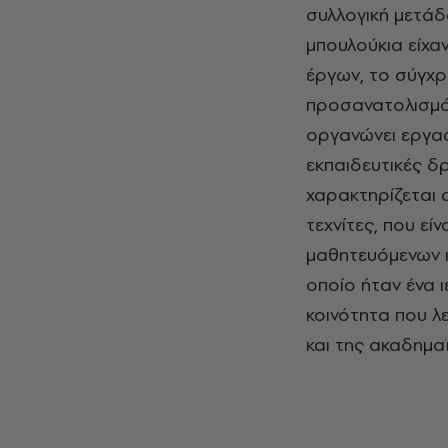
συλλογική μετάδ
μπουλούκια είχα
έργων, το σύγχρ
προσανατολισμό.
οργανώνει εργαστ
εκπαιδευτικές δ
χαρακτηρίζεται 
τεχνίτες, που εί
μαθητευόμενων κ
οποίο ήταν ένα 
κοινότητα που λε
και της ακαδημαϊ