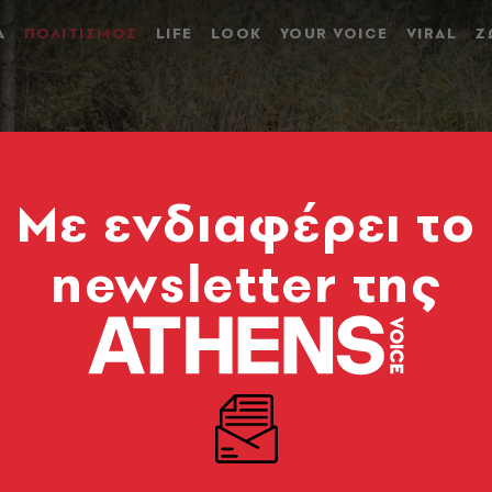
Α
ΠΟΛΙΤΙΣΜΟΣ
LIFE
LOOK
YOUR VOICE
VIRAL
Ζ
Mε ενδιαφέρει το
newsletter της