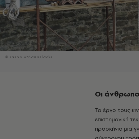
© Ιason Athanasiadis
Οι άνθρωποι
Το έργο τους κινείται ανάμεσα στην αποκατάσταση και τον πειραματισμό, την
επιστημονική τε
προσκήνιο μια γν
σύγχρονου τρόπο