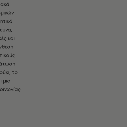
ιακά
ομικών
ητικό
ευνα,
ές και
ύνθεση
πικούς
ωμάτωση
ούκι, το
ι μια
κοινωνίας