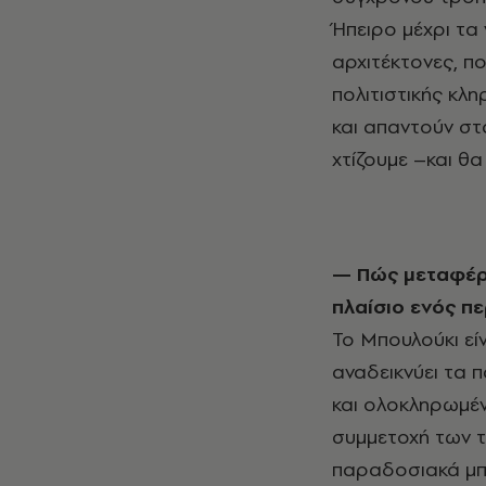
Ήπειρο μέχρι τα
αρχιτέκτονες, πο
πολιτιστικής κλ
και απαντούν στ
χτίζουμε –και θα
— Πώς μεταφέρατε την ιστορική εμπειρία των μπουλουκιών στο σύγχρονο
πλαίσιο ενός π
Το Μπουλούκι εί
αναδεικνύει τα 
και ολοκληρωμέ
συμμετοχή των τ
παραδοσιακά μπο