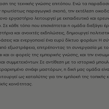
οση της τεχνικής γνώσης επιτόπου. Ενώ τα παραδοσ
ν πρωτίστως παραγωγικό σκοπό, την εκτέλεση οικοδ
ονο εργαστήριο λειτουργεί με εκπαιδευτικό και ερευν
 Σε κάθε τόπο που επισκέπτεται η ομάδα διεξάγει έρ
ήρια και ανοιχτές εκδηλώσεις, δημιουργεί πολιτιστικ
ράσεις και ενεργοποιεί ένα ευρύ δίκτυο φορέων. Η σ
από εξωστρέφεια, επιτρέποντας τη συνεργασία με το
ναι και οι φορείς της εμπειρικής γνώσης, και την ενσ
αι συμμετεχόντων. Σε αντίθεση με το ιστορικό μπουλ
ιεραρχημένο σινάφι μαστόρων, η δική μας ομάδα είνα
ιτουργεί ως καταλύτης για την εμπλοκή της τοπικής 
κής κοινότητας.