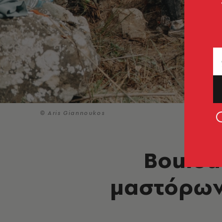
© Aris Giannoukos
Boulou
μαστόρων 