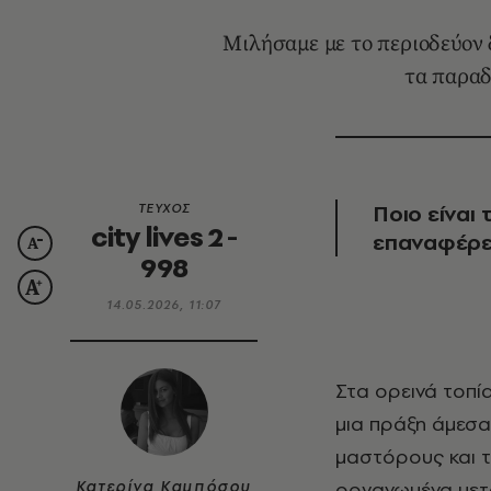
Μιλήσαμε με το περιοδεύον 
τα παραδ
Ποιο είναι
ΤΕΥΧΟΣ
city lives 2 -
επαναφέρει
998
14.05.2026, 11:07
Στα ορεινά τοπία της Ελλάδας, το χτίσιμο δεν υπήρξε ποτέ διεκπεραιωτικό. Ήταν
μια πράξη άμεσα 
μαστόρους και 
Κατερίνα Καμπόσου
οργανωμένα μετα