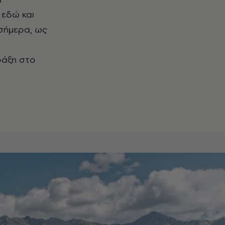
 εδώ και
 σήμερα, ως
ράξη στο