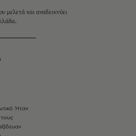
υ μελετά και αναδεικνύει
Ελλάδα.
υ
 τους
αξίδευαν
η