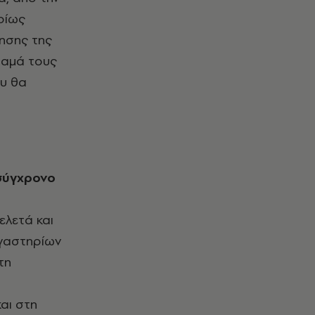
ρίως
ρησης της
όραμά τους
ου θα
ελετά και
ργαστηρίων
τη
αι στη