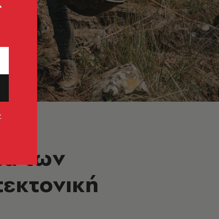
ς
ν
ια των
τεκτονική