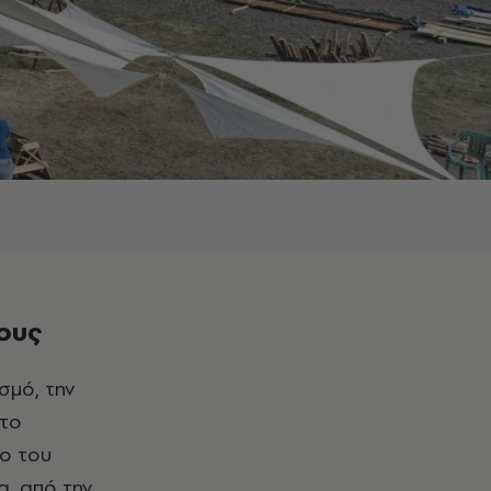
τους
στο
ιο του
α, από την