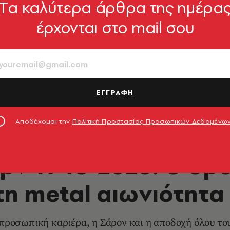
Tα καλύτερα άρθρα της ημέρα
έρχονται στο mail σου
ΕΓΓΡΑΦΗ
nois © Paul Natkin/Getty Images
Αποδέχομαι την
Πολιτική Προστασίας Προσωπικών Δεδομένω
ΜΟΥΣΙΚΗ
ρν 1948-2025: Ο δρ
τη metal αιωνιότητα
 προσωπική καριέρα, η Σάρον και η αποδοχή όλου το