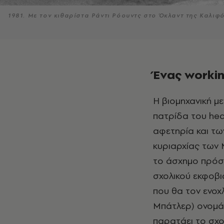
1981. Με τον κιθαρίστα Ράντι Ρόουντς στο Όκλαντ της Καλιφ
Ένας workin
Η βιομηχανική μ
πατρίδα του hea
αφετηρία και των
κυριαρχίας των 
το άσχημο πρόσ
σχολικού εκφοβι
που θα τον ενοχ
Μπάτλερ) ονομάζε
παρατάει το σχο