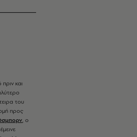
καλύτερο
τειρα του
ρομή προς
Όσμπορν
, ο
έμεινε