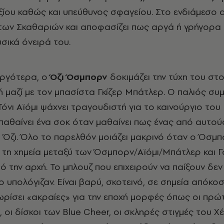
ίου καθώς και υπεύθυνος σφαγείου. Στο ενδιάμεσο α
 των Σκαθαριών και αποφασίζει πως αργά ή γρήγορα
υσικά όνειρά του.
αργότερα, ο
Όζι Όσμπορν
δοκιμάζει την τύχη του στ
κή μαζί με τον μπασίστα Γκίζερ Μπάτλερ. Ο παλιός σ
όνι Αϊόμι ψάχνει τραγουδιστή για το καινούργιο του
παθαίνει ένα σοκ όταν μαθαίνει πως ένας από αυτού
ο Όζι. Όλο το παρελθόν μοιάζει μακρινό όταν ο Όσμπ
 τη χημεία μεταξύ των Όσμπορν/Αϊόμι/Μπάτλερ και 
ό την αρχή. Το μπλουζ που επιχειρούν να παίξουν δεν 
 υπολόγιζαν. Είναι βαρύ, σκοτεινό, σε σημεία απόκο
νωρίσει «ακραίες» για την εποχή μορφές όπως οι πρώ
, οι δίσκοι των Blue Cheer, οι σκληρές στιγμές του Χέ