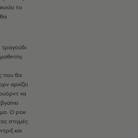
κούει το
 θα
ο τραγούδι
υμμαθητής
ς που θα
ορν αρχίζει
Γουόρντ να
βγαίνει
σμο. Ο ροκ
τες στιγμές
ντριξ και