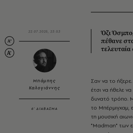
22.07.2025, 23:53
Όζι Όσμπορ
πέθανε στα
τελευταία
Σαν να το ήξερε. Σαν να γνώριζε την ημερομηνία του θανάτου του από πριν και
Μπάμπης
Καλογιάννης
έτσι να ήθελε ν
δυνατό τρόπο. Μ
το Μπέρμιγχαμ, 
6’ ΔΙΑΒΑΣΜΑ
τη μουσική αιωνι
"Madman" των εκ