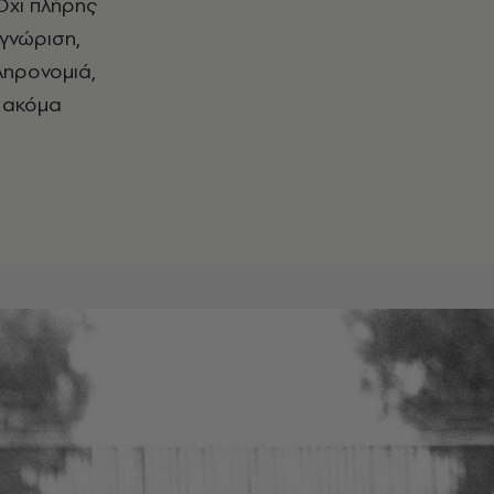
Όχι πλήρης
γνώριση,
ληρονομιά,
ς ακόμα