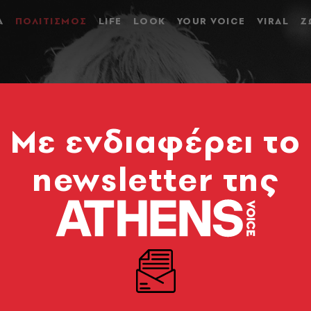
Α
ΠΟΛΙΤΙΣΜΟΣ
LIFE
LOOK
YOUR VOICE
VIRAL
Ζ
Mε ενδιαφέρει το
newsletter της