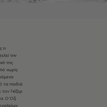
ς η
ελεί την
οχή της
από νωρίς
νόμενα
ό τα παιδιά
 τον Γκίζερ
α. Ο Όζι
ργαλείων,