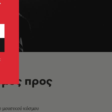
ς
ν
όμος προς
υ μουσικού κόσμου