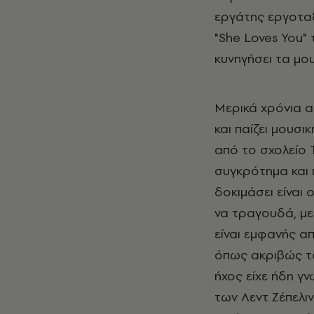
εργάτης εργοταξ
"She Loves You"
κυνηγήσει τα μο
Μερικά χρόνια 
και παίζει μουσι
από το σχολείο Τ
συγκρότημα και 
δοκιμάσει είναι 
να τραγουδά, με
είναι εμφανής απ
όπως ακριβώς το
ήχος είχε ήδη γ
των Λεντ Ζέπελιν