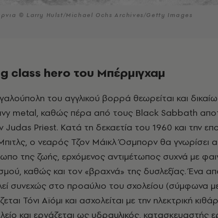
όρνια © Larry Hulst/Michael Ochs Archives/Getty Images
g class hero του Μπέρμιγχαμ
εγαλούπολη του αγγλικού βορρά θεωρείται και δικαίω
vy metal, καθώς πέρα από τους Black Sabbath αποτ
 Judas Priest. Κατά τη δεκαετία του 1960 και την επ
Μπιτλς, ο νεαρός Τζον Μάικλ Όσμπορν θα γνωρίσει 
ωπο της ζωής, ερχόμενος αντιμέτωπος συχνά με φαι
σμού, καθώς και τον «βραχνά» της δυσλεξίας. Ένα απ
λεί συνεχώς στο προαύλιο του σχολείου (σύμφωνα με
ται Τόνι Αϊόμι και ασχολείται με την ηλεκτρική κιθάρ
λείο και εργάζεται ως υδραυλικός, κατασκευαστής ε