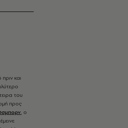
καλύτερο
τειρα του
ρομή προς
Όσμπορν
, ο
έμεινε