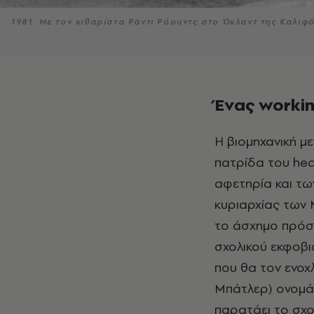
1981. Με τον κιθαρίστα Ράντι Ρόουντς στο Όκλαντ της Καλιφ
Ένας workin
Η βιομηχανική μ
πατρίδα του hea
αφετηρία και των
κυριαρχίας των 
το άσχημο πρόσ
σχολικού εκφοβι
που θα τον ενοχ
Μπάτλερ) ονομάζε
παρατάει το σχο