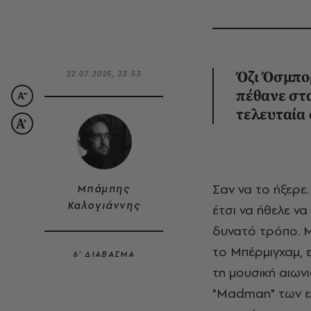
22.07.2025, 23:53
Όζι Όσμπορ
πέθανε στα
τελευταία
Σαν να το ήξερε. Σαν να γνώριζε την ημερομηνία του θανάτου του από πριν και
Μπάμπης
Καλογιάννης
έτσι να ήθελε ν
δυνατό τρόπο. Μ
το Μπέρμιγχαμ, 
6’ ΔΙΑΒΑΣΜΑ
τη μουσική αιωνι
"Madman" των εκ