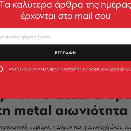
Tα καλύτερα άρθρα της ημέρα
έρχονται στο mail σου
ΕΓΓΡΑΦΗ
nois © Paul Natkin/Getty Images
Αποδέχομαι την
Πολιτική Προστασίας Προσωπικών Δεδομένω
ΜΟΥΣΙΚΗ
ρν 1948-2025: Ο δρ
τη metal αιωνιότητα
 προσωπική καριέρα, η Σάρον και η αποδοχή όλου το