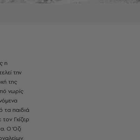
ς η
ελεί την
οχή της
από νωρίς
νόμενα
ό τα παιδιά
 τον Γκίζερ
α. Ο Όζι
ργαλείων,