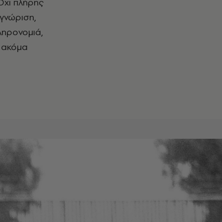
Όχι πλήρης
γνώριση,
ληρονομιά,
ς ακόμα