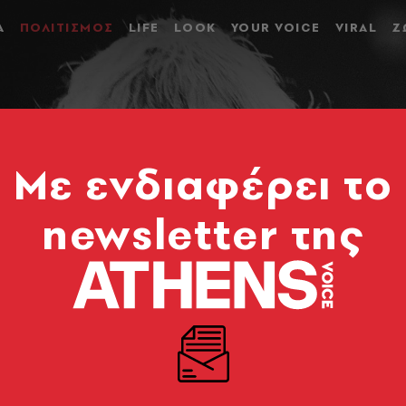
Α
ΠΟΛΙΤΙΣΜΟΣ
LIFE
LOOK
YOUR VOICE
VIRAL
Ζ
Mε ενδιαφέρει το
newsletter της