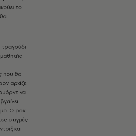
κούει το
 θα
ο τραγούδι
υμμαθητής
ς που θα
ορν αρχίζει
Γουόρντ να
βγαίνει
σμο. Ο ροκ
τες στιγμές
ντριξ και