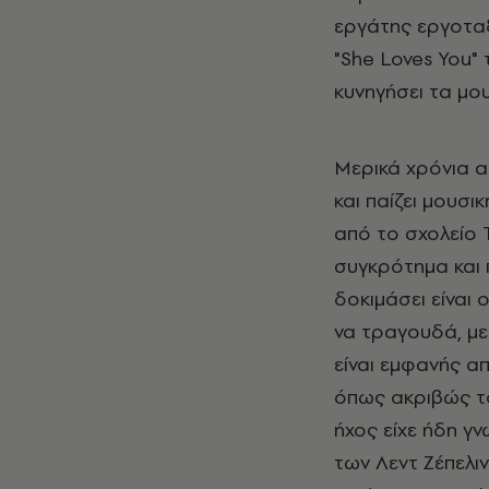
εργάτης εργοταξ
"She Loves You"
κυνηγήσει τα μο
Μερικά χρόνια 
και παίζει μουσι
από το σχολείο Τ
συγκρότημα και 
δοκιμάσει είναι 
να τραγουδά, με
είναι εμφανής απ
όπως ακριβώς το
ήχος είχε ήδη γ
των Λεντ Ζέπελιν