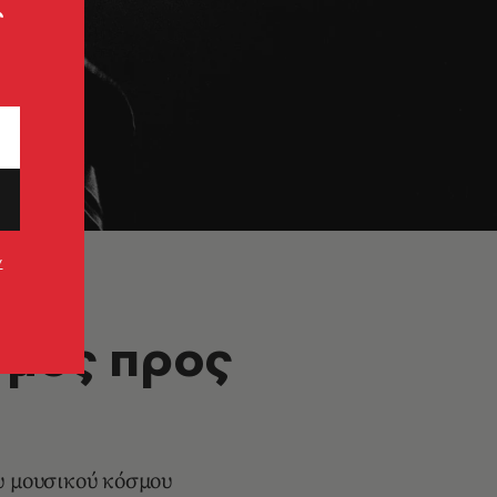
ς
ν
όμος προς
υ μουσικού κόσμου