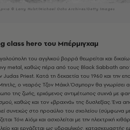
όρνια © Larry Hulst/Michael Ochs Archives/Getty Images
g class hero του Μπέρμιγχαμ
εγαλούπολη του αγγλικού βορρά θεωρείται και δικαίω
vy metal, καθώς πέρα από τους Black Sabbath αποτ
 Judas Priest. Κατά τη δεκαετία του 1960 και την επ
Μπιτλς, ο νεαρός Τζον Μάικλ Όσμπορν θα γνωρίσει 
ωπο της ζωής, ερχόμενος αντιμέτωπος συχνά με φαι
σμού, καθώς και τον «βραχνά» της δυσλεξίας. Ένα απ
λεί συνεχώς στο προαύλιο του σχολείου (σύμφωνα με
ται Τόνι Αϊόμι και ασχολείται με την ηλεκτρική κιθάρ
λείο και εργάζεται ως υδραυλικός, κατασκευαστής ε