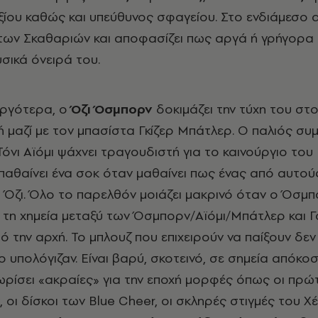
ίου καθώς και υπεύθυνος σφαγείου. Στο ενδιάμεσο α
 των Σκαθαριών και αποφασίζει πως αργά ή γρήγορα
υσικά όνειρά του.
αργότερα, ο
Όζι Όσμπορν
δοκιμάζει την τύχη του στ
κή μαζί με τον μπασίστα Γκίζερ Μπάτλερ. Ο παλιός σ
όνι Αϊόμι ψάχνει τραγουδιστή για το καινούργιο του
παθαίνει ένα σοκ όταν μαθαίνει πως ένας από αυτού
ο Όζι. Όλο το παρελθόν μοιάζει μακρινό όταν ο Όσμπ
 τη χημεία μεταξύ των Όσμπορν/Αϊόμι/Μπάτλερ και 
ό την αρχή. Το μπλουζ που επιχειρούν να παίξουν δεν 
 υπολόγιζαν. Είναι βαρύ, σκοτεινό, σε σημεία απόκο
νωρίσει «ακραίες» για την εποχή μορφές όπως οι πρώ
, οι δίσκοι των Blue Cheer, οι σκληρές στιγμές του Χέ