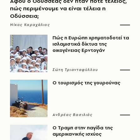
Αφού ο Οδυσσέας δεν ήταν ποτέ τέλειος,
πώς περιμένουμε να είναι τέλεια η
Οδύσσεια;
Νίκος Καραχάλιος
Πώς η Ευρώπη χρηματοδοτεί τα
ισλαμιστικά δίκτυα της
οικογένειας Ερντογάν
Σώτη Τριανταφύλλου
Ο τουρισμός της γουρούνας
Ανδρέας Βασιλιάς
Ο Τραμπ στην παγίδα της
αμερικανικής ισχύος