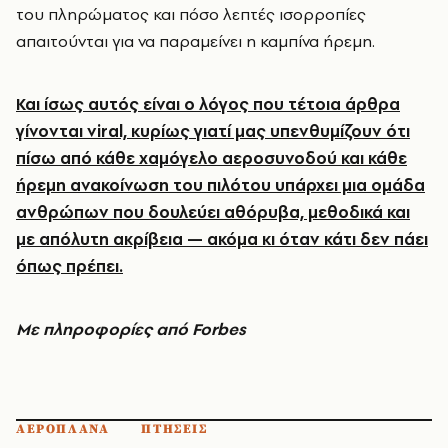
του πληρώματος και πόσο λεπτές ισορροπίες
απαιτούνται για να παραμείνει η καμπίνα ήρεμη.
Και ίσως αυτός είναι ο λόγος που τέτοια άρθρα
γίνονται viral, κυρίως γιατί μας υπενθυμίζουν ότι
πίσω από κάθε χαμόγελο αεροσυνοδού και κάθε
ήρεμη ανακοίνωση του πιλότου υπάρχει μια ομάδα
ανθρώπων που δουλεύει αθόρυβα, μεθοδικά και
με απόλυτη ακρίβεια — ακόμα κι όταν κάτι δεν πάει
όπως πρέπει.
Με πληροφορίες από Forbes
ΑΕΡΟΠΛΑΝΑ
ΠΤΗΣΕΙΣ