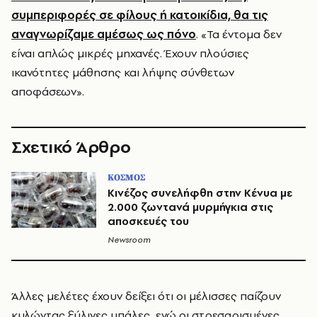
συμπεριφορές σε φίλους ή κατοικίδια, θα τις
αναγνωρίζαμε αμέσως ως πόνο
. «Τα έντομα δεν
είναι απλώς μικρές μηχανές. Έχουν πλούσιες
ικανότητες μάθησης και λήψης σύνθετων
αποφάσεων».
Σχετικό Άρθρο
ΚΟΣΜΟΣ
Κινέζος συνελήφθη στην Κένυα με
2.000 ζωντανά μυρμήγκια στις
αποσκευές του
Newsroom
Άλλες μελέτες έχουν δείξει ότι οι μέλισσες παίζουν
κυλώντας ξύλινες μπάλες, ενώ οι στρεσαρισμένες