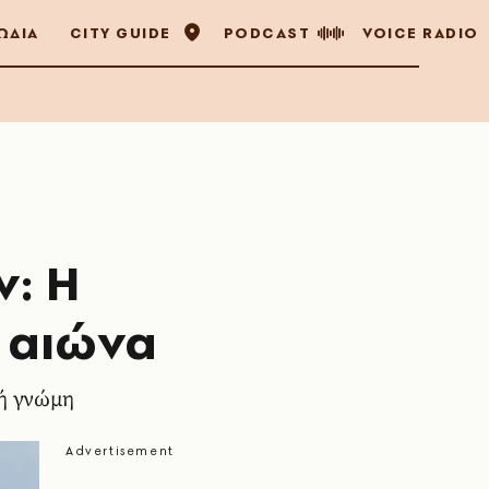
ΩΔΙΑ
CITY GUIDE
PODCAST
VOICE RADIO
ν: Η
 αιώνα
νή γνώμη