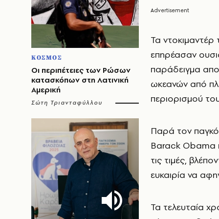
Τα ντοκιμαντέρ 
επηρέασαν ουσια
ΚΟΣΜΟΣ
παράδειγμα αποτ
Οι περιπέτειες των Ρώσων
κατασκόπων στη Λατινική
ωκεανών από πλ
Αμερική
περιορισμού του
Σώτη Τριανταφύλλου
Παρά τον παγκό
Barack Obama και
τις τιμές, βλέπ
ευκαιρία να αφη
Τα τελευταία χρ