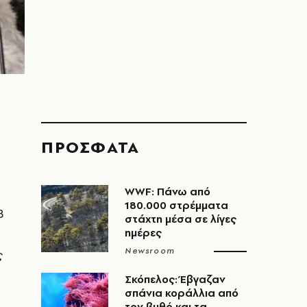
ΠΡΟΣΦΑΤΑ
WWF: Πάνω από
180.000 στρέμματα
8
στάχτη μέσα σε λίγες
ημέρες
Newsroom
ς
Σκόπελος: Έβγαζαν
σπάνια κοράλλια από
τον βυθό και τα