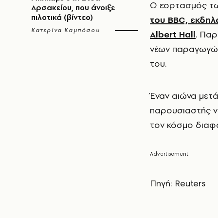
Ο εορτασμός τ
Αρσακείου, που άνοιξε
πιλοτικά (βίντεο)
του BBC, εκδηλ
Κατερίνα Καμπόσου
Albert Hall
. Παρ
νέων παραγωγών
του.
Έναν αιώνα μετά
παρουσιαστής ντ
τον κόσμο διαφο
Πηγή: Reuters