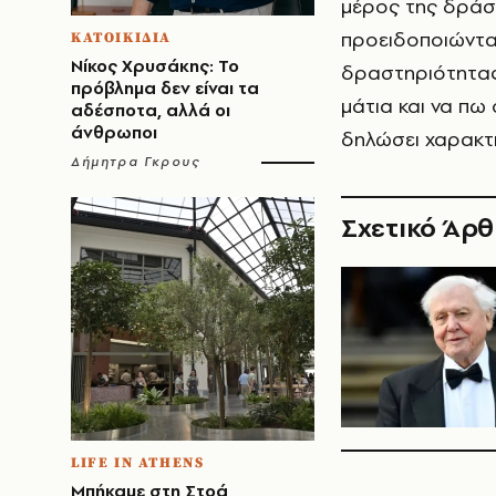
μέρος της δράση
προειδοποιώντας
ΚΑΤΟΙΚΙΔΙΑ
Νίκος Χρυσάκης: Το
δραστηριότητας
πρόβλημα δεν είναι τα
μάτια και να πω 
αδέσποτα, αλλά οι
άνθρωποι
δηλώσει χαρακτη
Δήμητρα Γκρους
Σχετικό Άρ
LIFE IN ATHENS
Μπήκαμε στη Στοά