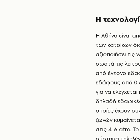
Η τεχνολογί
Η Αθήνα είναι από τις πιο πυκνοκατοικημένες πόλεις της Ελλάδας και οι ανάγκες
των κατοίκων δι
αξιοποιήσει τις ν
σωστά τις λειτου
από έντονο εδαφ
εδάφους από 0 έ
για να ελέγχετα
δηλαδή εδαφικές
οποίες έχουν συ
ζωνών κυμαίνεται
στις 4-6 atm. Τ
σύστημα τηλελέγ