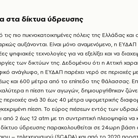
α στα δίκτυα ύδρευσης
αρκώς αυξάνονται. Είναι μόνο αναμενόμενο, η ΕΥΔΑΠ
έες ψηφιακές τεχνολογίες για να εξελίξει και να διαχει
ργίες των δικτύων της. Δεδομένου ότι η Αττική χαρα
ικό ανάγλυφο, η ΕΥΔΑΠ παρέχει νερό σε περιοχές 
ως και 600 μέτρα από το επίπεδο της θάλασσας. Ε
ι καλύτερα η πίεση των αγωγών, δημιουργήθηκαν ζώνε
 περιοχές ανά 30 έως 40 μέτρα υψομετρικής διαφορ
γκεκριμένη πίεση. Το εύρος πιέσεων εντός των υδραυ
 από 2 έως 12 atm με τη συντριπτική πλειοψηφία να 
ο δίκτυο ύδρευσης παρακολουθείται σε 24ωρη βάση
χου – τηλεχειρισμού (SCADA) και από το 2020 προσ