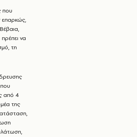
ς που
ν επαρκώς,
Βέβαια,
 πρέπει να
σμό, τη
Ύδρευσης
 που
ς από 4
ομέα της
κατάσταση,
έωση
αλάτωση,