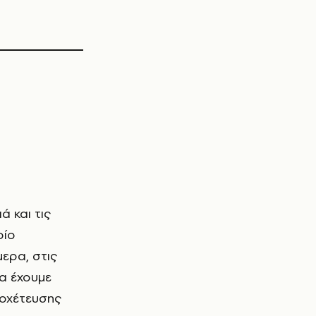
οίο
ερα, στις
α έχουμε
ποχέτευσης