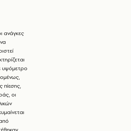
 να
ριστεί
κτηρίζεται
με υψόμετρο
πομένως,
ς πίεσης,
άς, οι
λικών
κυμαίνεται
 από
τέθηκαν