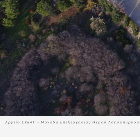
Αρχείο ΕΥΔΑΠ - Μονάδα Επεξεργασίας Νερού Ασπροπύργου