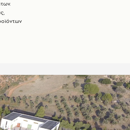
των.
ς,
προϊόντων