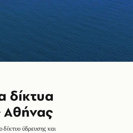
α δίκτυα
ς Αθήνας
το δίκτυο ύδρευσης και