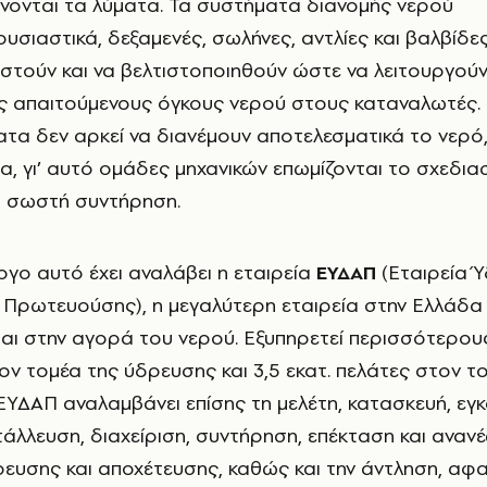
νονται τα λύματα. Τα συστήματα διανομής νερού
υσιαστικά, δεξαμενές, σωλήνες, αντλίες και βαλβίδε
αστούν και να βελτιστοποιηθούν ώστε να λειτουργού
 απαιτούμενους όγκους νερού στους καταναλωτές. 
τα δεν αρκεί να διανέμουν αποτελεσματικά το νερό,
στα, γι’ αυτό ομάδες μηχανικών επωμίζονται το σχεδια
τη σωστή συντήρηση.
έργο αυτό έχει αναλάβει η εταιρεία
ΕΥΔΑΠ
(Εταιρεία 
 Πρωτευούσης), η μεγαλύτερη εταιρεία στην Ελλάδα
αι στην αγορά του νερού. Εξυπηρετεί περισσότερου
ον τομέα της ύδρευσης και 3,5 εκατ. πελάτες στον τ
ΕΥΔΑΠ αναλαμβάνει επίσης τη μελέτη, κατασκευή, εγ
ετάλλευση, διαχείριση, συντήρηση, επέκταση και αναν
ευσης και αποχέτευσης, καθώς και την άντληση, αφ