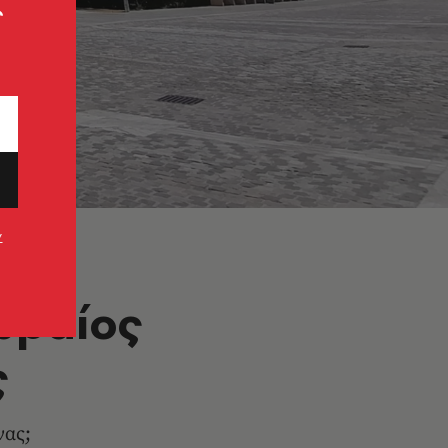
ς
ν
ωραίος
ς
νας;