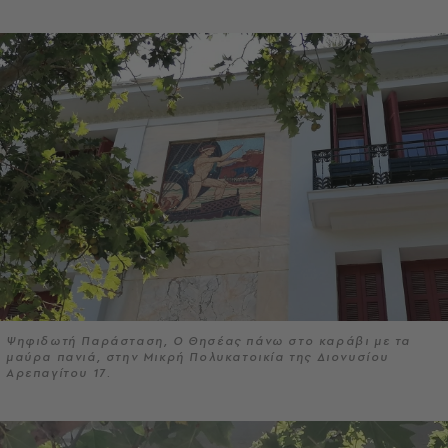
Ψηφιδωτή Παράσταση, Ο Θησέας πάνω στο καράβι με τα
μαύρα πανιά, στην Μικρή Πολυκατοικία της Διονυσίου
Αρεπαγίτου 17.