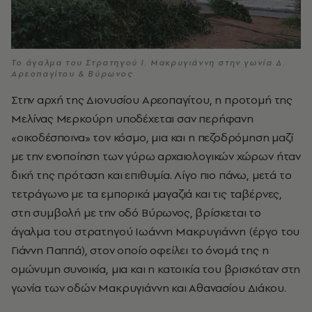
Το άγαλμα του Στρατηγού Ι. Μακρυγιάννη στην γωνία Δ.
Αρεοπαγίτου & Βύρωνος
Στην αρχή της Διονυσίου Αρεοπαγίτου, η προτομή της
Μελίνας Μερκούρη υποδέχεται σαν περήφανη
«οικοδέσποινα» τον κόσμο, μια και η πεζοδρόμηση μαζί
με την ενοποίηση των γύρω αρχαιολογικών χώρων ήταν
δική της πρόταση και επιθυμία. Λίγο πιο πάνω, μετά το
τετράγωνο με τα εμπορικά μαγαζιά και τις ταβέρνες,
στη συμβολή με την οδό Βύρωνος, βρίσκεται το
άγαλμα του στρατηγού Ιωάννη Μακρυγιάννη (έργο του
Γιάννη Παππά), στον οποίο οφείλει το όνομά της η
ομώνυμη συνοικία, μια και η κατοικία του βρισκόταν στη
γωνία των οδών Μακρυγιάννη και Αθανασίου Διάκου.