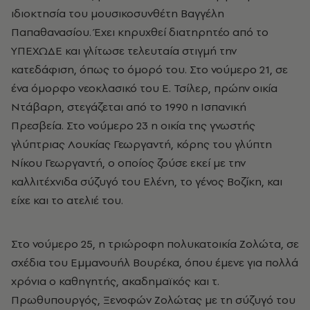
ιδιοκτησία του μουσικοσυνθέτη Βαγγέλη
Παπαθανασίου. Έχει κηρυχθεί διατηρητέο από το
ΥΠΕΧΩΔΕ και γλίτωσε τελευταία στιγμή την
κατεδάφιση, όπως το όμορό του. Στο νούμερο 21, σε
ένα όμορφο νεοκλασικό του Ε. Τσίλερ, πρώην οικία
Ντάβαρη, στεγάζεται από το 1990 η Ισπανική
Πρεσβεία. Στο νούμερο 23 η οικία της γνωστής
γλύπτριας Λουκίας Γεωργαντή, κόρης του γλύπτη
Νίκου Γεωργαντή, ο οποίος ζούσε εκεί με την
καλλιτέχνιδα σύζυγό του Ελένη, το γένος Βοζίκη, και
είχε και το ατελιέ του.
Στο νούμερο 25, η τριώροφη πολυκατοικία Ζολώτα, σε
σχέδια του Εμμανουήλ Βουρέκα, όπου έμενε για πολλά
χρόνια ο καθηγητής, ακαδημαϊκός και τ.
Πρωθυπουργός, Ξενοφών Ζολώτας με τη σύζυγό του