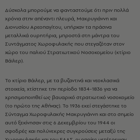
Δύσκολα μπορούμε να φανταστούμε ότι πριν πολλά
χρόνια στην απέναντι πλευρά, Μακρυγιάννη και
Διονυσίου Αρεοπαγίτου, υπήρχαν τα πράσινα
μεταλλικά ουρητήρια, μπροστά στη μάντρα του
Συντάγματος Χωροφυλακής που στεγαζόταν στον
χώρο του παλιού Στρατιωτικού Νοσοκομείου (κτίριο
Βάiλερ).
Το κτίριο Βάιλερ, με τα βυζαντινά και νεοκλασικά
στοιχεία, χτίστηκε την περίοδο 1834-1836 για να
χρησιμοποιηθεί ως βαυαρικό στρατιωτικό νοσοκομείο
(το πρώτο της Αθήνας). Το 1936 εκεί στεγάστηκε το
Σύνταγμα Χωροφυλακής Μακρυγιάννη και στο σημείο
αυτό ξεκίνησαν στις 6 Δεκεμβρίου του 1944 οι
σφοδρές και πολύνεκρες συγκρούσεις μεταξύ της
Χωροφυλακής και του ΕΛΑΣ, οι οποίες μετέτρεψαν