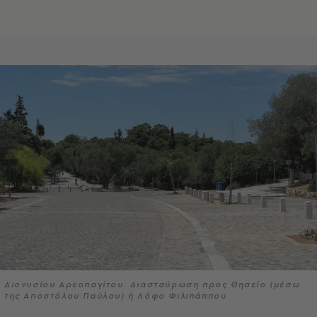
Διονυσίου Αρεοπαγίτου. Διασταύρωση προς Θησείο (μέσω
της Αποστόλου Παύλου) ή Λόφο Φιλιπάππου