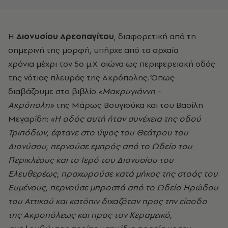
Η
Διονυσίου Αρεοπαγίτου
, διαφορετική από τη
σημερινή της μορφή, υπήρχε από τα αρχαία
χρόνια μέχρι τον 5ο μ.Χ. αιώνα ως περιφερειακή οδός
της νότιας πλευράς της Ακρόπολης. Όπως
διαβάζουμε στο βιβλίο
«Μακρυγιάννη -
Ακρόπολη»
της Μάρως Βουγιούκα και του Βασίλη
Μεγαρίδη:
«Η οδός αυτή ήταν συνέχεια της οδού
Τριπόδων, έφτανε στο ύψος του Θεάτρου του
Διονύσου, περνούσε εμπρός από το Ωδείο του
Περικλέους και το Ιερό του Διονυσίου του
Ελευθερέως, προχωρούσε κατά μήκος της στοάς του
Ευμένους, περνούσε μπροστά από το Ωδείο Ηρώδου
του Αττικού και κατόπιν διχαζόταν προς την είσοδο
της Ακροπόλεως και προς τον Κεραμεικό,