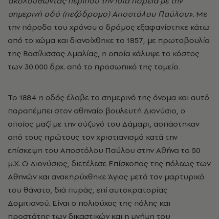
ακολουθώντας περίπου την ίδια πορεία με την
σημερινή οδό (πεζόδρομο) Αποστόλου Παύλου».
Με
την πάροδο του χρόνου ο δρόμος εξαφανίστηκε κάτω
από το χώμα και διανοίχθηκε το 1857, με πρωτοβουλία
της Βασίλισσας Αμαλίας, η οποία κάλυψε το κόστος
των 30.000 δρχ. από το προσωπικό της ταμείο.
Το 1884 η οδός έλαβε το σημερινό της όνομα και αυτό
παραπέμπει στον αθηναίο βουλευτή Διονύσιο, ο
οποίος μαζί με την σύζυγό του Δάμαρι, ασπάστηκαν
από τους πρώτους τον χριστιανισμό κατά την
επίσκεψη του Αποστόλου Παύλου στην Αθήνα το 50
μ.Χ. Ο Διονύσιος, διετέλεσε Επίσκοπος της πόλεως των
Αθηνών και ανακηρύχθηκε Άγιος μετά τον μαρτυρικό
του θάνατο, διά πυράς, επί αυτοκρατορίας
Δομιτιανού. Είναι ο πολιούχος της πόλης και
προστάτης των δικαστικών και η μνήμη του