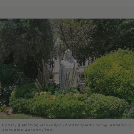
Προτομή Μελίνας Μερκούρη (διασταύρωση Λεωφ. Αμαλίας &
Διονυσίου Αρεοπαγίτου)