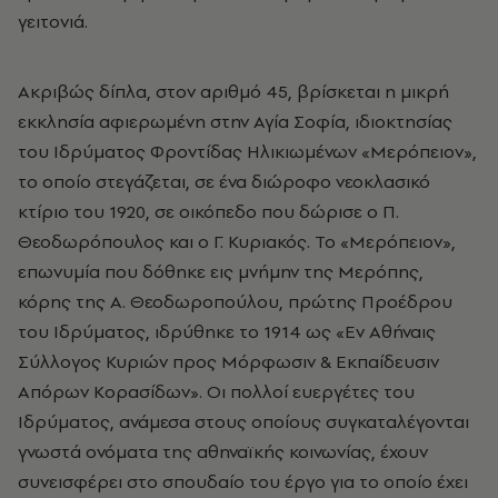
γειτονιά.
Ακριβώς δίπλα, στον αριθμό 45, βρίσκεται η μικρή
εκκλησία αφιερωμένη στην Αγία Σοφία, ιδιοκτησίας
του Ιδρύματος Φροντίδας Ηλικιωμένων «Μερόπειον»,
το οποίο στεγάζεται, σε ένα διώροφο νεοκλασικό
κτίριο του 1920, σε οικόπεδο που δώρισε ο Π.
Θεοδωρόπουλος και ο Γ. Κυριακός. Το «Μερόπειον»,
επωνυμία που δόθηκε εις μνήμην της Μερόπης,
κόρης της Α. Θεοδωροπούλου, πρώτης Προέδρου
του Ιδρύματος, ιδρύθηκε το 1914 ως «Εν Αθήναις
Σύλλογος Κυριών προς Μόρφωσιν & Εκπαίδευσιν
Απόρων Κορασίδων». Οι πολλοί ευεργέτες του
Ιδρύματος, ανάμεσα στους οποίους συγκαταλέγονται
γνωστά ονόματα της αθηναϊκής κοινωνίας, έχουν
συνεισφέρει στο σπουδαίο του έργο για το οποίο έχει