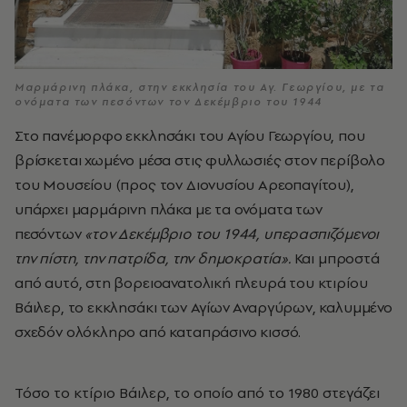
Μαρμάρινη πλάκα, στην εκκλησία του Αγ. Γεωργίου, με τα
ονόματα των πεσόντων τον Δεκέμβριο του 1944
Στο πανέμορφο εκκλησάκι του Αγίου Γεωργίου, που
βρίσκεται χωμένο μέσα στις φυλλωσιές στον περίβολο
του Μουσείου (προς τον Διονυσίου Αρεοπαγίτου),
υπάρχει μαρμάρινη πλάκα με τα ονόματα των
πεσόντων
«τον Δεκέμβριο του 1944, υπερασπιζόμενοι
την πίστη, την πατρίδα, την δημοκρατία».
Και μπροστά
από αυτό, στη βορειοανατολική πλευρά του κτιρίου
Βάιλερ, το εκκλησάκι των Αγίων Αναργύρων, καλυμμένο
σχεδόν ολόκληρο από καταπράσινο κισσό.
Τόσο το κτίριο Βάιλερ, το οποίο από το 1980 στεγάζει