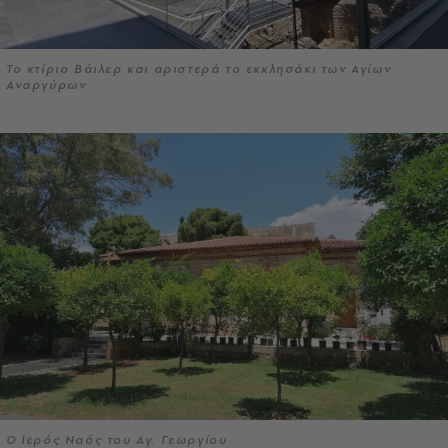
Το κτίριο Βάιλερ και αριστερά το εκκλησάκι των Αγίων
Αναργύρων
Ο Ιερός Ναός του Αγ. Γεωργίου