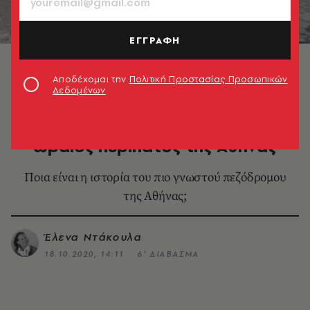
ΕΓΓΡΑΦΗ
Διονυσίου Αρεοπαγίτου
Αποδέχομαι την
Πολιτική Προστασίας Προσωπικών
Δεδομένων
LIFE IN ATHENS
Διονυσίου Αρεοπαγίτου: Ο
ωραίος περίπατος της Αθήνας
Ποια είναι η ιστορία του πιο γνωστού πεζόδρομου
της Αθήνας;
Έλενα Ντάκουλα
18.10.2020, 14:11
6’ ΔΙΑΒΑΣΜΑ