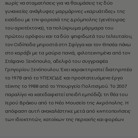
χωρίς να σταματήσεις για να θαυμάσεις τις δύο
γυναικείες ανάγλυφες μαρμάρινες «καρυάτιδες» της
εισόδου με την φορεσιά της Δρόμπολης (γενέτειρας
του αρχιτέκτονα), τα πολύχρωμα μάρμαρα του
πρώτου ορόφου και τα δύο ψηφιδωτά του τελευταίου,
τον Οιδίποδα μπροστά στη Σφίγγα και τον Θησέα πάνω
στο καράβι με τα μαύρα πανιά, φιλοτεχνημένα από τον
Στέφανο Ξενόπουλο, αδελφό του συγγραφέα
Γρηγορίου Ξενόπουλου. Έχει χαρακτηριστεί διατηρητέα
το 1978 από το ΥΠΕΧΩΔΕ και προστατευόμενο έργο
τέχνης το 1988 από το Υπουργείο Πολιτισμού. Το 2007
παραλίγο να κατεδαφιστεί επειδή εμπόδιζε τη θέα του
Ιερού Βράχου από το Νέο Μουσείο της Ακρόπολης. Η
απόφαση αυτή ανακαλέστηκε μετά από κινητοποιήσεις
των ιδιοκτητών, κατοίκων της περιοχής και φορέων.