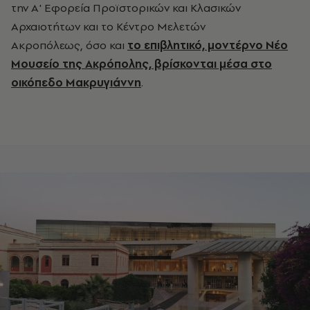
την Α' Εφορεία Προϊστορικών και Κλασικών
Αρχαιοτήτων και το Κέντρο Μελετών
Ακροπόλεως, όσο και
το επιβλητικό, μοντέρνο Νέο
Μουσείο της Ακρόπολης, βρίσκονται μέσα στο
οικόπεδο Μακρυγιάννη
.