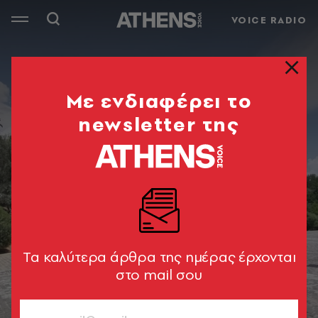
VOICE RADIO
Mε ενδιαφέρει το
newsletter της
Tα καλύτερα άρθρα της ημέρας έρχονται
στο mail σου