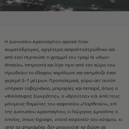
Η Διονυσίου Αρεοπαγίτου αρχικά ήταν
χωματόδρομος, αργότερα ασφαλτοστρώθηκε και
από εκεί περνούσε η γραμμή του τραμ 16 «Θων-
Θησείο». Μπροστά και λίγο πριν από τον χώρο του
Ηρωδείου το έδαφος χαμήλωνε και σχημάτιζε έναν
γκρεμό 5-7 μέτρων. Προπολεμικά, γύρω απ' αυτόν
υπήρχαν ταβερνάκια, μπιραρίες και σεπαρέ, όπως ο
«Φιλόσοφος Σωκράτης», ο «Βρούτος» κ.ά. Από τους
μόνιμους θαμώνες του καφενείου «Παρθενών», επί
της Διονυσίου Αρεοπαγίτου, ο Γεώργιος Δροσίνης ο
οποίος, όπως έγραφε,
«ποτέ καφενείο του κόσμου, κι
από τα φημισμένα, δεν μπορούσε να δώση σε