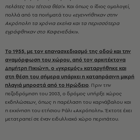
πελάτες του τέτοια θέα!»
. Και όπως ο ίδιος ομολογεί,
πολλά από τα ποιήματά του
«εγεννήθηκαν στην
Ακρόπολη τα χρόνια εκείνα και τα περισσότερα
εγράφθηκαν στο Καφενεδάκι».
Το 1955, με τον επανασχεδιασμό της οδού και την
αναμόρφωση του χώρου, από τον αρχιτέκτονα
Δημήτρη Πικιώνη, ο «γκρεμός» καταργήθηκε και
στη θέση του σήμερα υπάρχει η καταπράσινη μικρή
πλαγιά μπροστά από το Ηρώδειο
. Πριν την
πεζοδρόμηση του 2003, ο δρόμος υπήρξε χώρος
εκδηλώσεων, όπως η παρέλαση του καρνάβαλου και
η εκκίνηση του ετήσιου Ράλι «Ακρόπολη». Έκτοτε έχει
μετατραπεί σε έναν ειδυλλιακό χώρο περιπάτου.