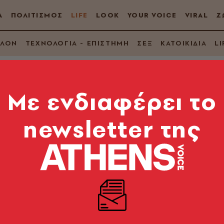
Α
ΠΟΛΙΤΙΣΜΟΣ
LIFE
LOOK
YOUR VOICE
VIRAL
Ζ
ΛΛΟΝ
ΤΕΧΝΟΛΟΓΙΑ - ΕΠΙΣΤΗΜΗ
ΣΕΞ
ΚΑΤΟΙΚΙΔΙΑ
LI
Mε ενδιαφέρει το
newsletter της
ιατρού για φάρμακο
 πλέον ανίκανη να φ
κό ευνουχισμό» από αντικαταθλιπτικά - Τι είναι το