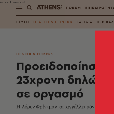
FORUM
ΕΠΙΚΑΙΡΟΤΗΤ
ΓΕΥΣΗ
HEALTH & FITNESS
ΤΑΞΙΔΙΑ
ΠΕΡΙΒΑ
HEALTH & FITNESS
Προειδοποίηση γ
23χρονη δηλώνει
σε οργασμό
Η Λόρεν Φρίντμαν καταγγέλλει μόνιμο «χημι