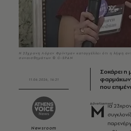
Η 23χρονη Λόρεν Φρίντμαν καταγγέλλει ότι η λήψη αν
συναισθημάτων © C-SPAN
Σοκάρει η 
φαρμάκων -
11.06.2026, 16:21
που επιμέν
Μ
ια 23χρο
συγκλονίζ
παρενέργ
Newsroom