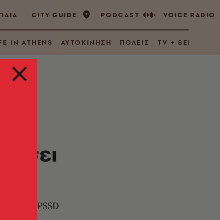
ΩΔΙΑ
CITY GUIDE
PODCAST
VOICE RADIO
FE IN ATHENS
ΑΥΤΟΚΙΝΗΣΗ
ΠΟΛΕΙΣ
TV + SERIES
:
τάσει
 σύνδρομο PSSD