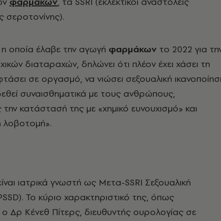
κών
φαρμάκων
, τα SSRI (εκλεκτικοί αναστολείς
 σεροτονίνης).
 η οποία έλαβε την αγωγή
φαρμάκων
το 2022 για τη
χικών διαταραχών, δηλώνει ότι πλέον έχει χάσει τη
τάσει σε οργασμό, να νιώσει σεξουαλική ικανοποίησ
δεθεί συναισθηματικά με τους ανθρώπους,
την κατάστασή της με «χημικό ευνουχισμό» και
ή λοβοτομή».
ίναι ιατρικά γνωστή ως Μετα-SSRI Σεξουαλική
PSSD). Το κύριο χαρακτηριστικό της, όπως
ι ο Δρ Κένεθ Πίτερς, διευθυντής ουρολογίας σε