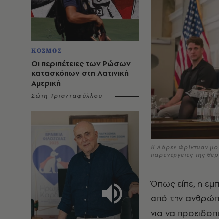
ΚΟΣΜΟΣ
Οι περιπέτειες των Ρώσων
κατασκόπων στη Λατινική
Αμερική
Σώτη Τριανταφύλλου
Η Λόρεν Φρίντμαν μοι
παρενέργειες της θερ
Όπως είπε, η εμπ
από την ανθρώπι
για να προειδοπ