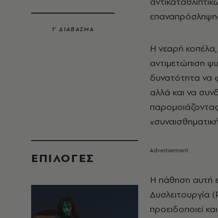
αντικαταθλιπτι
επαναπρόσληψης
1’ ΔΙΑΒΑΣΜΑ
Η νεαρή κοπέλα,
αντιμετώπιση ψυ
δυνατότητα να φ
αλλά και να συν
παρομοιάζοντας 
«συναισθηματικ
EΠΙΛΟΓΈΣ
Η πάθηση αυτή ε
Δυσλειτουργία (
προειδοποιεί κα