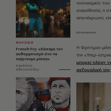
νοσοκομείο του 
αναισθησία, η σ
απονέκρωση, επι
ΜΟΥΣΙΚΗ
Η Φρίντμαν μίλ
French Fry: «Χάσαμε τον
αυθορμητισμό στο να
την «Υπερ-ιατρι
παίρνουμε ρίσκα»
μπορεί πλέον ν
Δημήτρης
σεξουαλική της
Αθανασιάδης