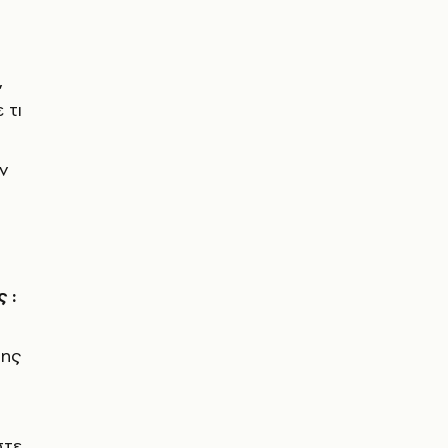
,
 τι
ν
 :
της
στε