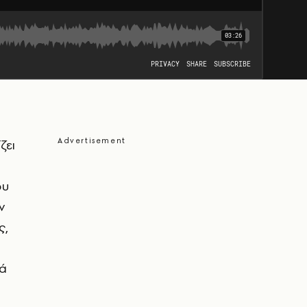
ζει
ου
ν
ς,
ιά