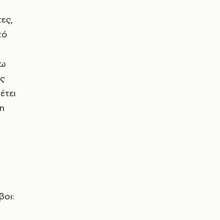
ες,
τό
σω
ις
έτει
η
βοι: