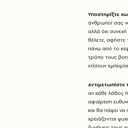
Υποστηρίξτε χω
άνθρωποί σας να
αλλά όχι συνεχή
θέλετε, αφήστε 
πάνω από το κεφ
τρόπο τους βοηθ
χτίσουν εμπειρία
Αντιμετωπίστε 
αν κάθε λάθος ή
αφαίρεση ευθυνώ
και θα πάψει να
χρειάζονται ψυχ
δυνάμεις τους 