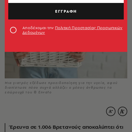
ΕΓΓΡΑΦΗ
Αποδέχομαι την
Πολιτική Προστασίας Προσωπικών
Δεδομένων
Μια γιατρός εξέδωσε προειδοποίηση για την υγεία, αφού
διαπίστωσε πόσο συχνά αλλάζει ο μέσος άνθρωπος τα
εσώρουχά του © Envato
Έρευνα σε 1.006 Βρετανούς αποκαλύπτει ότι