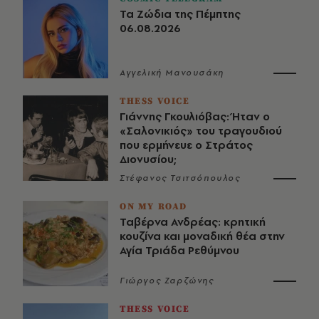
Τα Ζώδια της Πέμπτης
06.08.2026
Αγγελική Μανουσάκη
THESS VOICE
Γιάννης Γκουλιόβας: Ήταν ο
«Σαλονικιός» του τραγουδιού
που ερμήνευε ο Στράτος
Διονυσίου;
Στέφανος Τσιτσόπουλος
ON MY ROAD
Ταβέρνα Ανδρέας: κρητική
κουζίνα και μοναδική θέα στην
Αγία Τριάδα Ρεθύμνου
Γιώργος Ζαρζώνης
THESS VOICE