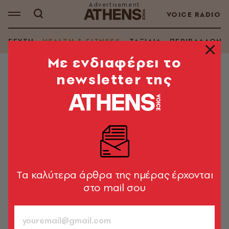
VOICE RADIO
ΓΕΥΣΗ
HEALTH & FITNESS
ΤΑΞΙΔΙΑ
ΠΕΡΙΒΑΛΛΟΝ
Mε ενδιαφέρει το
newsletter της
HEALTH & FITNESS
Γιατρός προειδοποιεί μετά από
έρευνα για το πόσο συχνά
αλλάζουν εσώρουχα άνδρες και
γυναίκες
Τα στοιχεία αποκαλύπτουν ανησυχητικές συνήθειες
Tα καλύτερα άρθρα της ημέρας έρχονται
και οι κίνδυνοι για την υγεία είναι πραγματικοί
στο mail σου
Newsroom
13.05.2026, 18:25
1’ ΔΙΑΒΑΣΜΑ