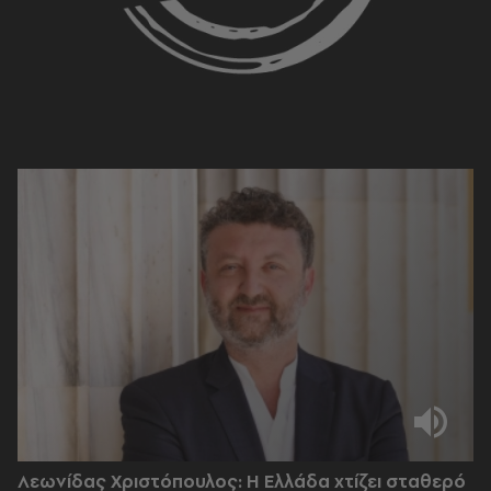
Λεωνίδας Χριστόπουλος: Η Ελλάδα χτίζει σταθερό