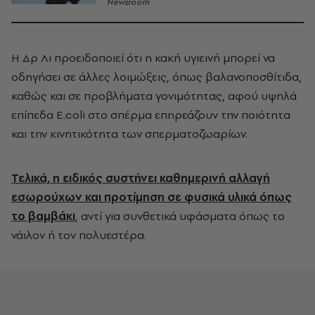
Newsroom
Η Δρ Λι προειδοποιεί ότι η κακή υγιεινή μπορεί να
οδηγήσει σε άλλες λοιμώξεις, όπως βαλανοποσθίτιδα,
καθώς και σε προβλήματα γονιμότητας, αφού υψηλά
επίπεδα E.coli στο σπέρμα επηρεάζουν την ποιότητα
και την κινητικότητα των σπερματοζωαρίων.
Τελικά, η ειδικός συστήνει καθημερινή αλλαγή
εσωρούχων και προτίμηση σε φυσικά υλικά όπως
το βαμβάκι
, αντί για συνθετικά υφάσματα όπως το
νάιλον ή τον πολυεστέρα.