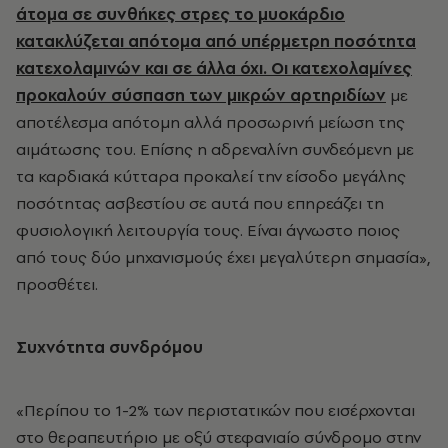
άτομα σε συνθήκες στρες το μυοκάρδιο
κατακλύζεται απότομα από υπέρμετρη ποσότητα
κατεχολαμινών και σε άλλα όχι. Οι κατεχολαμίνες
προκαλούν σύσπαση των μικρών αρτηριδίων
με
αποτέλεσμα απότομη αλλά προσωρινή μείωση της
αιμάτωσης του. Επίσης η αδρεναλίνη συνδεόμενη με
τα καρδιακά κύτταρα προκαλεί την είσοδο μεγάλης
ποσότητας ασβεστίου σε αυτά που επηρεάζει τη
φυσιολογική λειτουργία τους. Είναι άγνωστο ποιος
από τους δύο μηχανισμούς έχει μεγαλύτερη σημασία»,
προσθέτει.
Συχνότητα συνδρόμου
«Περίπου το 1-2% των περιστατικών που εισέρχονται
στο θεραπευτήριο με οξύ στεφανιαίο σύνδρομο στην