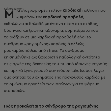
Μ
ια αναγνωρισμένη πλέον
καρδιακή
πάθηση που
«μιμείται» την
καρδιακή προσβολή
,
εκδηλώνεται δηλαδή με έντονη πίεση στο στήθος,
δύσπνοια και ξαφνική αδυναμία, συμπτώματα που
ταιριάζουν σε μια καρδιακή προσβολή είναι το
σύνδρομο «ραγισμένης» καρδιάς ή αλλιώς
μυοκαρδιοπάθεια από stress. Το σύνδρομο
επισημάνθηκε ως ξεχωριστή παθολογική οντότητα
στις αρχές της δεκαετίας του ’90 από Ιάπωνες ιατρούς
και αρχικά έγινε γνωστό σαν «νόσος takotsubo» λόγω
ομοιότητας του σχήματος της πάσχουσας καρδιάς με
το ομώνυμο εργαλείο των Ιαπώνων για το ψάρεμα
χταποδιών.
Πώς προκαλείται το σύνδρομο της ραγισμένης