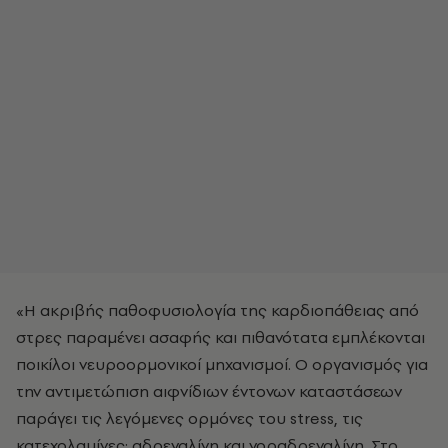
«Η ακριβής παθοφυσιολογία της καρδιοπάθειας από
στρες παραμένει ασαφής και πιθανότατα εμπλέκονται
ποικίλοι νευροορμονικοί μηχανισμοί. Ο οργανισμός για
την αντιμετώπιση αιφνίδιων έντονων καταστάσεων
παράγει τις λεγόμενες ορμόνες του stress, τις
κατεχολαμίνες: αδρεναλίνη και νοραδρεναλίνη. Στο