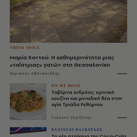
THESS VOICE
Μαρία Κοντού: Η καθημερινότητα μιας
«ταΐστριας» γατών στη Θεσσαλονίκη
Κυριάκος Αθανασιάδης
ON MY ROAD
Ταβέρνα Ανδρέας: κρητική
κουζίνα και μοναδική θέα στην
Αγία Τριάδα Ρεθύμνου
Γιώργος Ζαρζώνης
BUSINESS BACKSTAGE
Το νέο στοίχημα της Coca-Cola