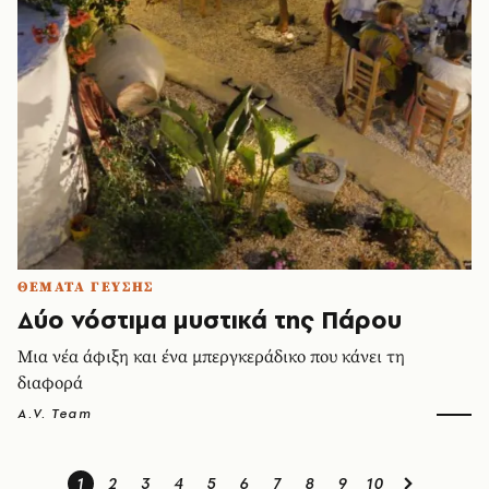
ΘΕΜΑΤΑ ΓΕΥΣΗΣ
Δύο νόστιμα μυστικά της Πάρου
Μια νέα άφιξη και ένα μπεργκεράδικο που κάνει τη
διαφορά
A.V. Team
1
2
3
4
5
6
7
8
9
10