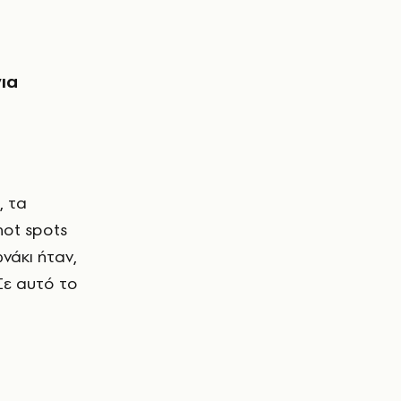
ια
hot spots
νάκι ήταν,
 Σε αυτό το