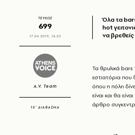
Όλα τα bars
ΤΕΥΧΟΣ
699
hot γειτον
να βρεθείς
17.04.2019, 16:52
Τα θρυλικά bars της Αθήνας, τα κλασικά στέκια που μεγάλωσαν γενιές, τα
εστιατόρια που ξ
όπου η πόλη δίν
A.V. Team
είναι και θα είν
άρθρο συγκεντρ
15’ ΔΙΑΒΑΣΜΑ