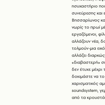
ησυχαστήριο που
συνεύρεσης και ε
Βησσαρίωνος και
νωρίς το πρωί μέ
εργαζόμενοι, φί
αλλάζουν νέα, δ
τολμούν-μια εικό
αλλάζει διαρκώς
«διαβαστερή» σ
δεν έτυχε μέχρι 
δοκιμάστε να το
χαρισματικός αμ
soundsystem, γε
από τα κρουστά