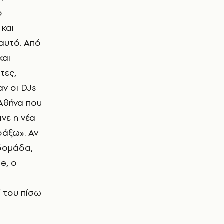
ο
 και
αυτό. Από
και
τες,
αν οι DJs
 Αθήνα που
νε η νέα
ράξω». Αν
βδομάδα,
e, ο
ί του πίσω