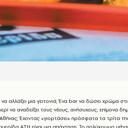
ερί να αναδείξει τους νέους, ανήσυχους, επίμονα δη
θήνας; Έχοντας «γιορτάσει» πρόσφατα τα τρίτα τη
φημερίδα ATH είναι μια απάντηση. Το πολύχρωμο urba