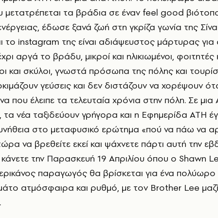
 μετατρέπεται τα βράδια σε έναν feel good βιότοπ
νέργειας, έδωσε ξανά ζωή στη γκρίζα γωνία της Σίνα
 το instagram της είναι αδιάψευστος μάρτυρας για 
χρι αργά το βράδυ, μικροί και ηλικιωμένοι, φοιτητές 
λοι και σκύλοι, γνωστά πρόσωπα της πόλης και τουρίσ
οκιμάζουν γεύσεις και δεν διστάζουν να χορέψουν ότ
να που έλειπε τα τελευταία χρόνια στην πόλη. Σε μια
, τα νέα ταξιδεύουν γρήγορα και η Εφημερίδα ATH έγι
υνήθεια στο μεταφυσικό ερώτημα «πού να πάω να α
τώρα να βρεθείτε εκεί και ψάχνετε πάρτι αυτή την ε
 κάνετε την Παρασκευή 19 Απριλίου όπου ο Shawn Le
ερικάνος παραγωγός θα βρίσκεται για ένα πολύωρο
μάτο ατμόσφαιρα και ρυθμό, με τον Brother Lee μαζ
.