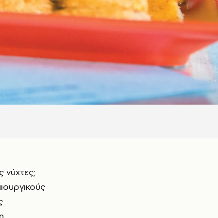
μιουργικούς
ς
n