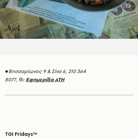
●Βησσαρίωνος 9 & Σίνα 6, 210 364
8077, fb:
Εφημερίδα ΑΤΗ
TGI Fridays™