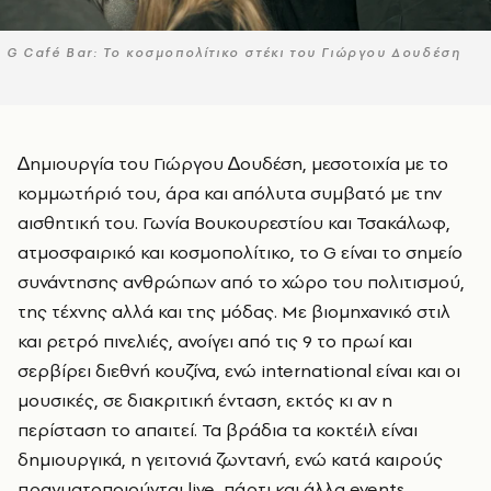
G Café Bar: Το κοσμοπολίτικο στέκι του Γιώργου Δουδέση
∆ηµιουργία του Γιώργου ∆ουδέση, µεσοτοιχία µε το
κοµµωτήριό του, άρα και απόλυτα συµβατό µε την
αισθητική του. Γωνία Βουκουρεστίου και Τσακάλωφ,
ατµοσφαιρικό και κοσµοπολίτικο, το G είναι το σηµείο
συνάντησης ανθρώπων από το χώρο του πολιτισµού,
της τέχνης αλλά και της µόδας. Με βιοµηχανικό στιλ
και ρετρό πινελιές, ανοίγει από τις 9 το πρωί και
σερβίρει διεθνή κουζίνα, ενώ international είναι και οι
µουσικές, σε διακριτική ένταση, εκτός κι αν η
περίσταση το απαιτεί. Τα βράδια τα κοκτέιλ είναι
δηµιουργικά, η γειτονιά ζωντανή, ενώ κατά καιρούς
πραγµατοποιούνται live, πάρτι και άλλα events.