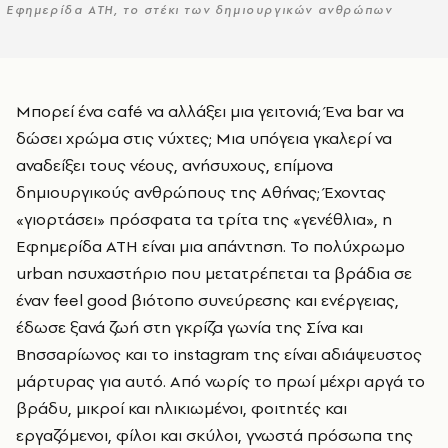
Εφημερίδα ATH, το στέκι των δημιουργικών ανθρώπων
Μπορεί ένα café να αλλάξει μια γειτονιά; Ένα bar να
δώσει χρώμα στις νύχτες; Μια υπόγεια γκαλερί να
αναδείξει τους νέους, ανήσυχους, επίμονα
δημιουργικούς ανθρώπους της Αθήνας; Έχοντας
«γιορτάσει» πρόσφατα τα τρίτα της «γενέθλια», η
Εφημερίδα ATH είναι μια απάντηση. Το πολύχρωμο
urban ησυχαστήριο που μετατρέπεται τα βράδια σε
έναν feel good βιότοπο συνεύρεσης και ενέργειας,
έδωσε ξανά ζωή στη γκρίζα γωνία της Σίνα και
Βησσαρίωνος και το instagram της είναι αδιάψευστος
μάρτυρας για αυτό. Από νωρίς το πρωί μέχρι αργά το
βράδυ, μικροί και ηλικιωμένοι, φοιτητές και
εργαζόμενοι, φίλοι και σκύλοι, γνωστά πρόσωπα της