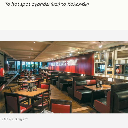
Το hot spot αγαπάει (και) το Κολωνάκι
TGI Fridays™