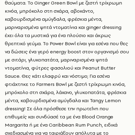
θαύματα. Το Ginger Green Bowl με ζεστή τρίχρωμη
κινόα, μπρόκολο στη σχάρα, αβοκάντο,
καβουρδισμένα αμύγδαλα, φρέσκια μέντα,
μαριναρισμένα ψητά ντοματίνια και ginger dressing
έχει όλα τα μυστικά για ένα πλούσιο και άκρως
θρεπτικό γεύμα. Το Power Bowl είναι για εσένα που θες
να δώσεις ένα γερό energy boost στον οργανισμό σου
με σιτάρι, γλυκοπατάτα, μαριναρισμένα ψητά
ντοματίνια, φύτρες φασολιού και Peanut Butter
Sauce. Θες κάτι ελαφρύ και νόστιμο; Για εσένα
φτιάχτηκε το Farmers Bowl με ζεστή τρίχρωμη κινόα,
μπρόκολο στη σχάρα, λάχανο, γλυκοπατάτα, φρέσκια
μέντα, καβουρδισμένα αμύγδαλα και Tangy Lemon
dressing! Σε όλα πρόσθεσε την πρωτεΐνη που
επιθυμείς και συνδύασέ τα με ένα Blood Orange
Margarita ή με ένα Caribbean Rum Punch, ειδικά
σχεδιασμένα για να ταιριάξουν απόλυτα με το