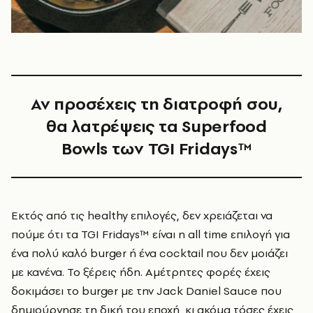
Αν προσέχεις τη διατροφή σου,
θα λατρέψεις τα Superfood
Bowls των TGI Fridays™
Εκτός από τις healthy επιλογές, δεν χρειάζεται να
πούμε ότι τα TGI Fridays™ είναι η all time επιλογή για
ένα πολύ καλό burger ή ένα cocktail που δεν μοιάζει
με κανένα. Το ξέρεις ήδη. Αμέτρητες φορές έχεις
δοκιμάσει το burger με την Jack Daniel Sauce που
δημιούργησε τη δική του εποχή, κι ακόμα τόσες έχεις