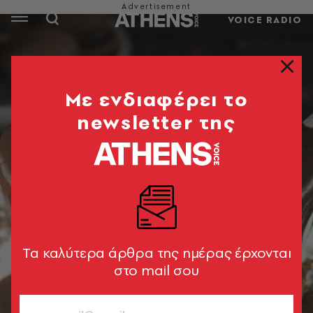
VOICE RADIO
Mε ενδιαφέρει το
newsletter της
Tα καλύτερα άρθρα της ημέρας έρχονται
στο mail σου