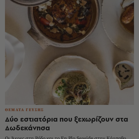
ΘΕΜΑΤΑ ΓΕΥΣΗΣ
Δύο εστιατόρια που ξεχωρίζουν στα
Δωδεκάνησα
Οι Άκρες στη Ρόδο και το En Plo Seaside στην Κάρπαθο