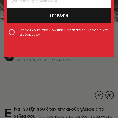
ΘΕΜΑΤΑ ΓΕΥΣΗΣ
ΕΓΓΡΑΦΗ
Σοκολάαατα!
Αποδέχομαι την
Πολιτική Προστασίας Προσωπικών
Λιωμένη, καυτή κι υπέροχη. 5+1 στέκια για το
Δεδομένων
απόλυτο ρόφημα.
Κατερίνα Βνάτσιου
01.11.2015, 11:16
3’ ΔΙΑΒΑΣΜΑ
Ε
ίναι η λέξη που όταν την ακούς γλείφεις τα
χείλια σου.
Την προφέρεις και σε διαπερνά γλυκό