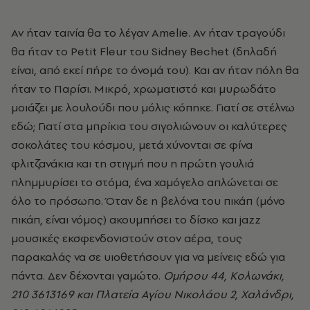
Αν ήταν ταινία θα το λέγαν Amelie. Αν ήταν τραγούδι
θα ήταν το Petit Fleur του Sidney Bechet (δηλαδή
είναι, από εκεί πήρε το όνομά του). Και αν ήταν πόλη θα
ήταν το Παρίσι. Μικρό, χρωματιστό και μυρωδάτο
μοιάζει με λουλούδι που μόλις κόπηκε. Γιατί σε στέλνω
εδώ; Γιατί στα μπρίκια του σιγολιώνουν οι καλύτερες
σοκολάτες του κόσμου, μετά χύνονται σε φίνα
φλιτζανάκια και τη στιγμή που η πρώτη γουλιά
πλημμυρίσει το στόμα, ένα χαμόγελο απλώνεται σε
όλο το πρόσωπο. Όταν δε η βελόνα του πικάπ (μόνο
πικάπ, είναι νόμος) ακουμπήσει το δίσκο και jazz
μουσικές εκσφενδονιστούν στον αέρα, τους
παρακαλάς να σε υιοθετήσουν για να μείνεις εδώ για
πάντα. Δεν δέχονται γαμώτο.
Ομήρου 44, Κολωνάκι,
210 3613169 και Πλατεία Αγίου Νικολάου 2, Χαλάνδρι,