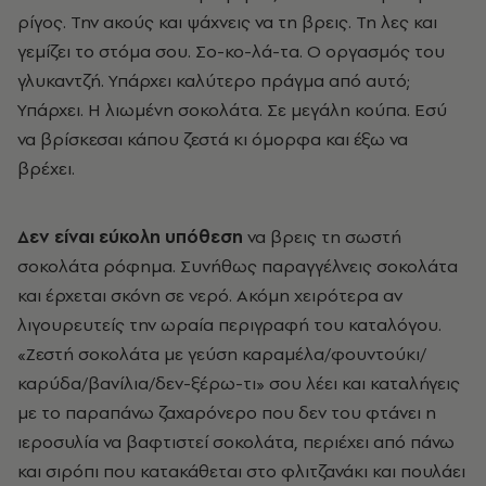
ρίγος. Την ακούς και ψάχνεις να τη βρεις. Τη λες και
γεμίζει το στόμα σου. Σο-κο-λά-τα. Ο οργασμός του
γλυκαντζή. Υπάρχει καλύτερο πράγμα από αυτό;
Υπάρχει. Η λιωμένη σοκολάτα. Σε μεγάλη κούπα. Εσύ
να βρίσκεσαι κάπου ζεστά κι όμορφα και έξω να
βρέχει.
Δεν είναι εύκολη υπόθεση
να βρεις τη σωστή
σοκολάτα ρόφημα. Συνήθως παραγγέλνεις σοκολάτα
και έρχεται σκόνη σε νερό. Ακόμη χειρότερα αν
λιγουρευτείς την ωραία περιγραφή του καταλόγου.
«Ζεστή σοκολάτα με γεύση καραμέλα/φουντούκι/
καρύδα/βανίλια/δεν-ξέρω-τι» σου λέει και καταλήγεις
με το παραπάνω ζαχαρόνερο που δεν του φτάνει η
ιεροσυλία να βαφτιστεί σοκολάτα, περιέχει από πάνω
και σιρόπι που κατακάθεται στο φλιτζανάκι και πουλάει