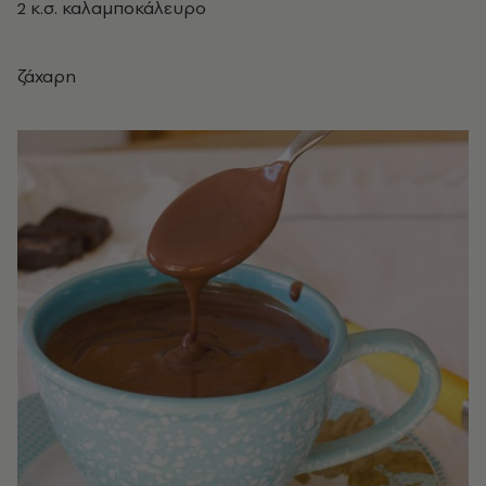
2 κ.σ. καλαμποκάλευρο
ζάχαρη