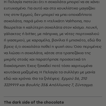
Η Πελαγία πιστεύει ότι η σοκολάτα μπορεί να σε κάνει
ευτυχισμένο. Για αυτό και στο κουκλίστικο μαγαζάκι
της στην Ερμού, δεν μπορεί να μπει οποιαδήποτε
σοκολάτα, παρά μόνο η ντελικάτη Valrhona, που
θεωρείται η καλύτερη σοκολάτα στον κόσμο. Λευκή,
γάλακτος ή bitter, με πάπρικα, με νότες πορτοκαλιού
ή γιασεμιού, με καραμέλα, βανίλια ή μπισκότο, εδώ θα
βρεις ό,τι σοκολάτα ποθεί η ψυχή σου. Όσο περιμένεις
να λιώσει η σοκολάτα, κάτσε στα τραπεζάκια της
μικρής στοάς και παρατήρησε προσεκτικά τη
διακόσμηση. Έχεις ξαναδεί ποτέ τόσο χαριτωμένα
κουτάκια μαζεμένα; Η Πελαγία τα συλλέγει με μανία
εδώ και χρόνια. Θα τα ζηλέψεις.
Ερμού 56, 210
3229919 και Βουλής 35& Απόλλωνος 7, Σύνταγμα.
The dark side of the chocolate