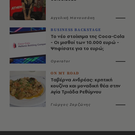
Αγγελική Μανουσάκη
BUSINESS BACKSTAGE
Το νέο στοίχημα της Coca-Cola
- Οι μισθοί των 10.000 ευρώ -
Ψηφίσατε για το ευρώ;
Operator
ON MY ROAD
Ταβέρνα Ανδρέας: κρητική
κουζίνα και μοναδική θέα στην
Αγία Τριάδα Ρεθύμνου
Γιώργος Ζαρζώνης