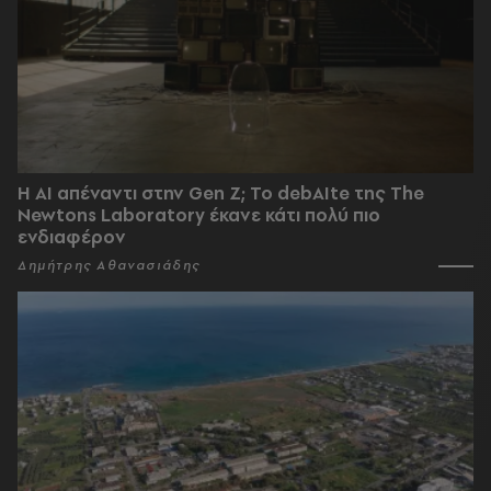
Η AI απέναντι στην Gen Z; Το debAIte της The
Newtons Laboratory έκανε κάτι πολύ πιο
ενδιαφέρον
Δημήτρης Αθανασιάδης