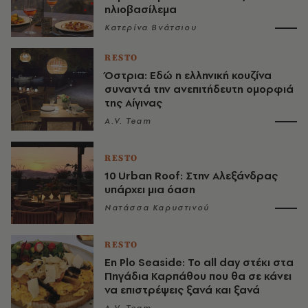
ηλιοβασίλεμα
Κατερίνα Βνάτσιου
RESTO
Όστρια: Εδώ η ελληνική κουζίνα
συναντά την ανεπιτήδευτη ομορφιά
της Αίγινας
A.V. Team
RESTO
10 Urban Roof: Στην Αλεξάνδρας
υπάρχει μια όαση
Νατάσσα Καρυστινού
RESTO
En Plo Seaside: Το all day στέκι στα
Πηγάδια Καρπάθου που θα σε κάνει
να επιστρέψεις ξανά και ξανά
A.V. Team