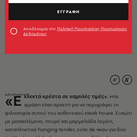
ΕΓΓΡΑΦΗ
Αποδέχομαι την
Πολιτική Προστασίας Προσωπικών
Δεδομένων
«Ε
κλεκτά κρέατα σε χαμηλές τιμές».
Μία
φράση είναι αρκετή για να περιγράψει τη
φιλοσοφία αυτού του αυθεντικού steak house. Συκώτι
με μοσχολέμονο, πουρέ και μαρμελάδα λεμόνι,
καταπληκτικό hanging tender, cote de veau για δύο