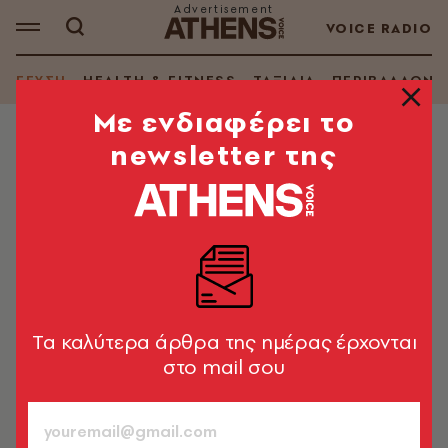
VOICE RADIO
ΓΕΥΣΗ
HEALTH & FITNESS
ΤΑΞΙΔΙΑ
ΠΕΡΙΒΑΛΛΟΝ
Mε ενδιαφέρει το
newsletter της
RESTO
Κάνε μου λιγάκι «Moouu»…
Το steak house που λατρεύουν οι κρεατοφάγοι
A.V. Team
16.11.2015, 19:28
1’ ΔΙΑΒΑΣΜΑ
Tα καλύτερα άρθρα της ημέρας έρχονται
στο mail σου