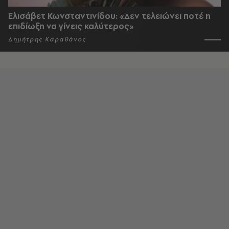
Ελισάβετ Κωνσταντινίδου: «Δεν τελειώνει ποτέ η
επιδίωξη να γίνεις καλύτερος»
Δημήτρης Καραθάνος