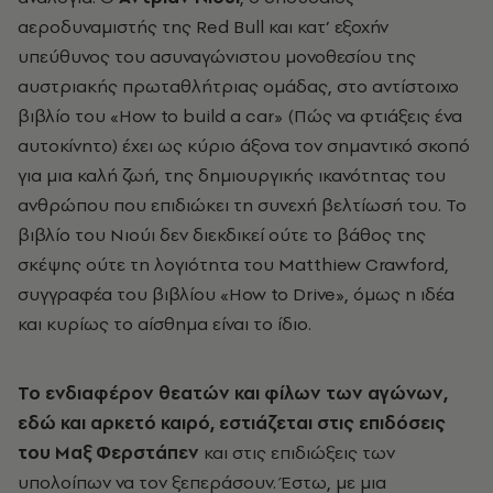
αεροδυναμιστής της Red Bull και κατ’ εξοχήν
υπεύθυνος του ασυναγώνιστου μονοθεσίου της
αυστριακής πρωταθλήτριας ομάδας, στο αντίστοιχο
βιβλίο του «How to build a car» (Πώς να φτιάξεις ένα
αυτοκίνητο) έχει ως κύριο άξονα τον σημαντικό σκοπό
για μια καλή ζωή, της δημιουργικής ικανότητας του
ανθρώπου που επιδιώκει τη συνεχή βελτίωσή του. Το
βιβλίο του Νιούι δεν διεκδικεί ούτε το βάθος της
σκέψης ούτε τη λογιότητα τoυ Μatthiew Crawford,
συγγραφέα του βιβλίου «How to Drive», όμως η ιδέα
και κυρίως το αίσθημα είναι το ίδιο.
Το ενδιαφέρον θεατών και φίλων των αγώνων,
εδώ και αρκετό καιρό, εστιάζεται στις επιδόσεις
του Μαξ Φερστάπεν
και στις επιδιώξεις των
υπολοίπων να τον ξεπεράσουν. Έστω, με μια