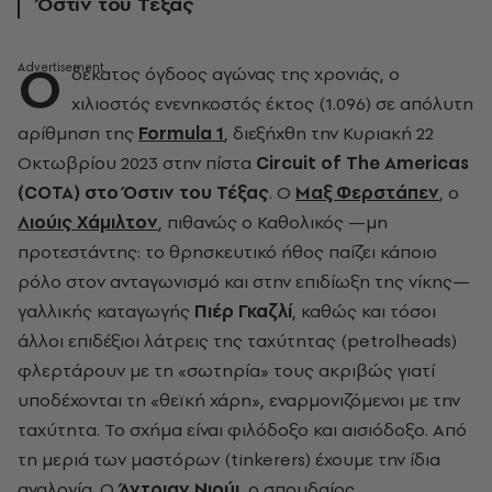
Όστιν του Τέξας
Ο
δέκατος όγδοος αγώνας της χρονιάς, ο
χιλιοστός ενενηκοστός έκτος (1.096) σε απόλυτη
αρίθμηση της
Formula
1
, διεξήχθη την Κυριακή 22
Οκτωβρίου 2023 στην πίστα
Circuit
of
The
Americas
(COTA
) στο Όστιν του Τέξας
. Ο
Μαξ Φερστάπεν
, ο
Λιούις Χάμιλτον
, πιθανώς ο Καθολικός —μη
προτεστάντης: το θρησκευτικό ήθος παίζει κάποιο
ρόλο στον ανταγωνισμό και στην επιδίωξη της νίκης—
γαλλικής καταγωγής
Πιέρ Γκαζλί
, καθώς και τόσοι
άλλοι επιδέξιοι λάτρεις της ταχύτητας (petrolheads)
φλερτάρουν με τη «σωτηρία» τους ακριβώς γιατί
υποδέχονται τη «θεϊκή χάρη», εναρμονιζόμενοι με την
ταχύτητα. Το σχήμα είναι φιλόδοξο και αισιόδοξο. Από
τη μεριά των μαστόρων (tinkerers) έχουμε την ίδια
αναλογία. Ο
Άντριαν Νιούι
, ο σπουδαίος