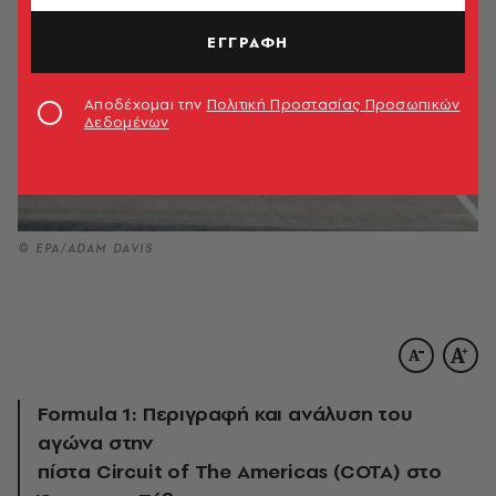
ΕΓΓΡΑΦΗ
Αποδέχομαι την
Πολιτική Προστασίας Προσωπικών
Δεδομένων
© EPA/ADAM DAVIS
Formula 1: Περιγραφή και ανάλυση του
αγώνα στην
πίστα Circuit of The Americas (COTA) στο