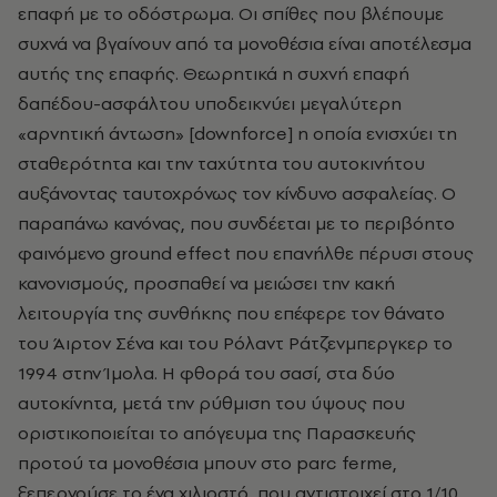
επαφή με το οδόστρωμα. Οι σπίθες που βλέπουμε
συχνά να βγαίνουν από τα μονοθέσια είναι αποτέλεσμα
αυτής της επαφής. Θεωρητικά η συχνή επαφή
δαπέδου-ασφάλτου υποδεικνύει μεγαλύτερη
«αρνητική άντωση» [downforce] η οποία ενισχύει τη
σταθερότητα και την ταχύτητα του αυτοκινήτου
αυξάνοντας ταυτοχρόνως τον κίνδυνο ασφαλείας. Ο
παραπάνω κανόνας, που συνδέεται με το περιβόητο
φαινόμενο ground effect που επανήλθε πέρυσι στους
κανονισμούς, προσπαθεί να μειώσει την κακή
λειτουργία της συνθήκης που επέφερε τον θάνατο
του Άιρτον Σένα και του Ρόλαντ Ράτζενμπεργκερ το
1994 στην Ίμολα. Η φθορά του σασί, στα δύο
αυτοκίνητα, μετά την ρύθμιση του ύψους που
οριστικοποιείται το απόγευμα της Παρασκευής
πρoτού τα μονοθέσια μπουν στο parc ferme,
ξεπερνούσε το ένα χιλιοστό, που αντιστοιχεί στο 1/10