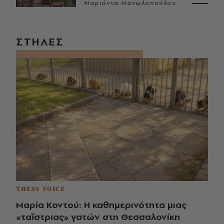
Μαριάννα Μανωλοπούλου
ΣΤΗΛΕΣ
THESS VOICE
Μαρία Κοντού: Η καθημερινότητα μιας
«ταΐστριας» γατών στη Θεσσαλονίκη