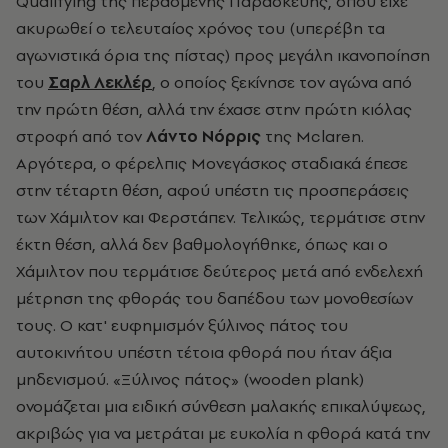
Qualifying της περασμένης Παρασκευής, όπου είχε
ακυρωθεί ο τελευταίος χρόνος του (υπερέβη τα
αγωνιστικά όρια της πίστας) προς μεγάλη ικανοποίηση
του
Σαρλ Λεκλέρ
, ο οποίος ξεκίνησε τον αγώνα από
την πρώτη θέση, αλλά την έχασε στην πρώτη κιόλας
στροφή από τον
Λάντο Νόρρις
της Mclaren.
Αργότερα, ο φέρελπις Μονεγάσκος σταδιακά έπεσε
στην τέταρτη θέση, αφού υπέστη τις προσπεράσεις
των Χάμιλτον και Φερστάπεν. Τελικώς, τερμάτισε στην
έκτη θέση, αλλά δεν βαθμολογήθηκε, όπως και ο
Χάμιλτον που τερμάτισε δεύτερος μετά από ενδελεχή
μέτρηση της φθοράς του δαπέδου των μονοθεσίων
τους. Ο κατ' ευφημισμόν ξύλινος πάτος του
αυτοκινήτου υπέστη τέτοια φθορά που ήταν άξια
μηδενισμού. «Ξύλινος πάτος» (wooden plank)
ονομάζεται μια ειδική σύνθεση μαλακής επικαλύψεως,
ακριβώς για να μετράται με ευκολία η φθορά κατά την