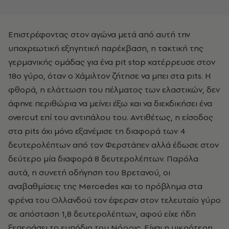
Επιστρέφοντας στον αγώνα μετά από αυτή την
υποχρεωτική εξηγητική παρέκβαση, η τακτική της
γερμανικής ομάδας για ένα pit stop κατέρρευσε στον
18ο γύρο, όταν ο Χάμιλτον ζήτησε να μπει στα pits. Η
φθορά, η ελάττωση του πέλματος των ελαστικών, δεν
άφηνε περιθώρια να μείνει έξω και να διεκδικήσει ένα
overcut επί του αντιπάλου του. Αντιθέτως, η είσοδος
στα pits όχι μόνο εξανέμισε τη διαφορά των 4
δευτερολέπτων από τον Φερστάπεν αλλά έδωσε στον
δεύτερο μία διαφορά 8 δευτερολέπτων. Παρόλα
αυτά, η συνετή οδήγηση του Βρετανού, οι
αναβαθμίσεις της Mercedes και το πρόβλημα στα
φρένα του Ολλανδού τον έφεραν στον τελευταίο γύρο
σε απόσταση 1,8 δευτερολέπτων, αφού είχε ήδη
ξεπεράσει το εμπόδιο του Νόρρις. Είναι η μικρότερη