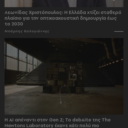
Λεωνίδας Χριστόπουλος: Η Ελλάδα χτίζει σταθερό
πλαίσιο για την οπτικοακουστική δημιουργία έως
το 2030
Μπάμπης Καλογιάννης
Η AI απέναντι στην Gen Z; Το debAIte της The
Newtons Laboratory έκανε κάτι πολύ πιο