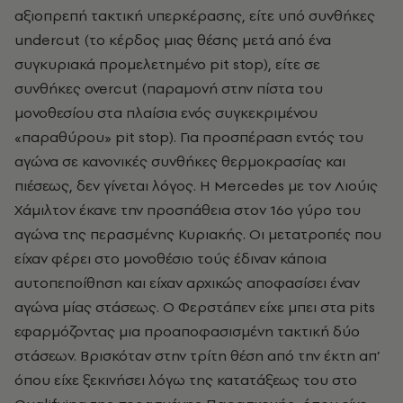
αξιοπρεπή τακτική υπερκέρασης, είτε υπό συνθήκες
undercut (το κέρδος μιας θέσης μετά από ένα
συγκυριακά προμελετημένο pit stop), είτε σε
συνθήκες overcut (παραμονή στην πίστα του
μονοθεσίου στα πλαίσια ενός συγκεκριμένου
«παραθύρου» pit stop). Για προσπέραση εντός του
αγώνα σε κανονικές συνθήκες θερμοκρασίας και
πιέσεως, δεν γίνεται λόγος. Η Mercedes με τον Λιούις
Χάμιλτον έκανε την προσπάθεια στον 16ο γύρο του
αγώνα της περασμένης Κυριακής. Οι μετατροπές που
είχαν φέρει στο μονοθέσιο τούς έδιναν κάποια
αυτοπεποίθηση και είχαν αρχικώς αποφασίσει έναν
αγώνα μίας στάσεως. Ο Φερστάπεν είχε μπει στα pits
εφαρμόζοντας μια προαποφασισμένη τακτική δύο
στάσεων. Βρισκόταν στην τρίτη θέση από την έκτη απ’
όπου είχε ξεκινήσει λόγω της κατατάξεως του στο