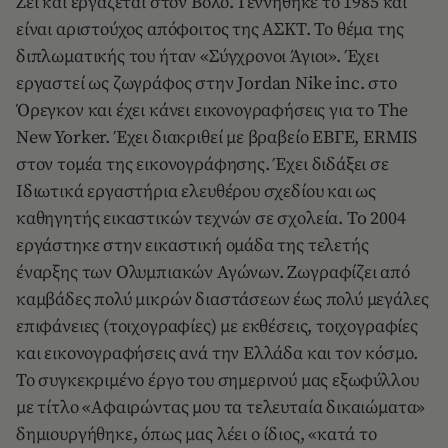
Ζει και εργάζεται στον Βόλο. Γεννήθηκε το 1985 και
είναι αριστούχος απόφοιτος της ΑΣΚΤ. Το θέμα της
διπλωματικής του ήταν «Σύγχρονοι Άγιοι». Έχει
εργαστεί ως ζωγράφος στην Jordan Nike inc. στο
Όρεγκον και έχει κάνει εικονογραφήσεις για το The
New Yorker. Έχει διακριθεί με βραβείο ΕΒΓΕ, ERMIS
στον τομέα της εικονογράφησης. Έχει διδάξει σε
Ιδιωτικά εργαστήρια ελευθέρου σχεδίου και ως
καθηγητής εικαστικών τεχνών σε σχολεία. To 2004
εργάστηκε στην εικαστική ομάδα της τελετής
έναρξης των Ολυμπιακών Αγώνων. Ζωγραφίζει από
καμβάδες πολύ μικρών διαστάσεων έως πολύ μεγάλες
επιφάνειες (τοιχογραφίες) με εκθέσεις, τοιχογραφίες
και εικονογραφήσεις ανά την Ελλάδα και τον κόσμο.
Το συγκεκριμένο έργο του σημερινού μας εξωφύλλου
με τίτλο «Αφαιρώντας μου τα τελευταία δικαιώματα»
δημιουργήθηκε, όπως μας λέει ο ίδιος, «κατά το