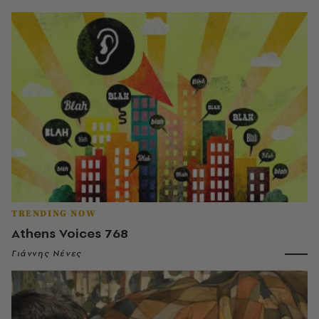
TRENDING NOW
Athens Voices 768
Γιάννης Νένες