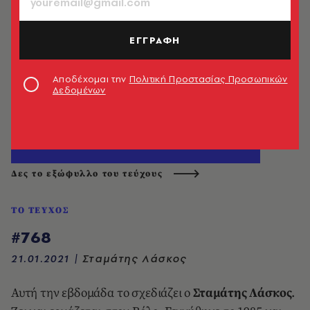
ΕΓΓΡΑΦΗ
Αποδέχομαι την
Πολιτική Προστασίας Προσωπικών
Δεδομένων
Δες το εξώφυλλο του τεύχους
ΤΟ ΤΕΥΧΟΣ
#768
21.01.2021
|
Σταμάτης Λάσκος
Αυτή την εβδομάδα το σχεδιάζει ο
Σταμάτης Λάσκος
.