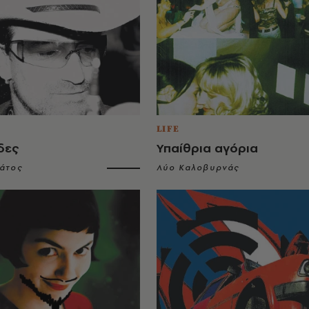
LIFE
δες
Υπαίθρια αγόρια
άτος
Λύο Καλοβυρνάς