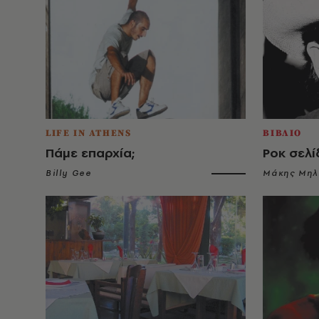
LIFE IN ATHENS
ΒΙΒΛΙΟ
Πάμε επαρχία;
Ροκ σελί
Billy Gee
Μάκης Μηλ