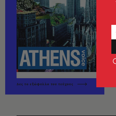
Δες το εξώφυλλο του τεύχους