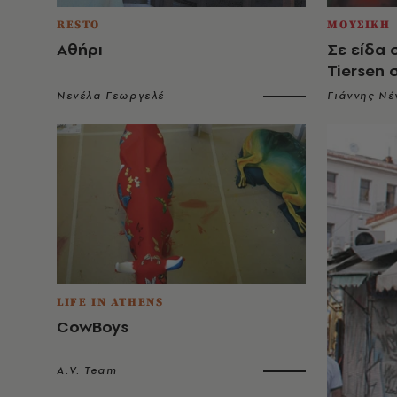
RESTO
ΜΟΥΣΙΚΗ
Αθήρι
Σε είδα 
Tiersen 
Νενέλα Γεωργελέ
Γιάννης Νέ
LIFE IN ATHENS
CowBoys
A.V. Team