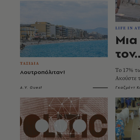
LIFE IN A
Μια
τον.
ΤΑΞΙΔΙΑ
Tο 17% τω
Λουτροπόλιταν!
Ακούστε τ
A.V. Guest
Γκαζμέντ Κ