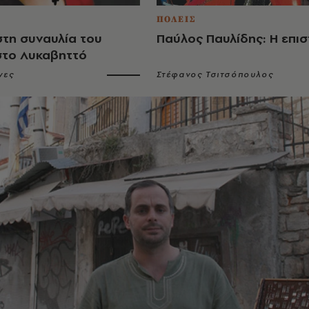
ΠΟΛΕΙΣ
στη συναυλία του
Παύλος Παυλίδης: Η επι
στο Λυκαβηττό
νες
Στέφανος Τσιτσόπουλος