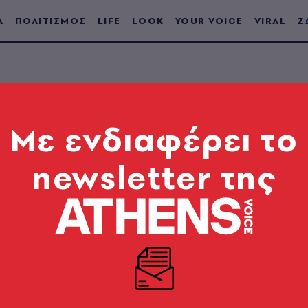
Α
ΠΟΛΙΤΙΣΜΟΣ
LIFE
LOOK
YOUR VOICE
VIRAL
Ζ
Mε ενδιαφέρει το
ΤΟ ΤΕΥΧΟΣ
newsletter της
#128
07.06.2006
|
Liliane Lijn
Αυτή την εβδομάδα το σχεδιάζει η
Liliane Lijn
.
Γεννήθηκε στη Nέα Yόρκη και σπούδασε Iστορία