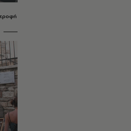
στροφή