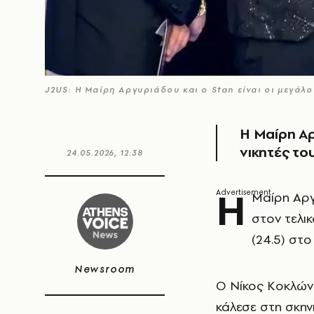
J2US: H Μαίρη Αργυριάδου και o Stan είναι οι μεγάλοι
Η Μαίρη Αρ
νικητές το
24.05.2026, 12:38
Η
Μαίρη Αργυ
στον τελι
(24.5) στ
Newsroom
Ο Νίκος Κοκλώνη
κάλεσε στη σκην