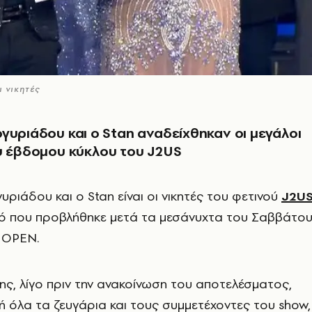
 νικητές
γυριάδου και ο Stan αναδείχθηκαν οι μεγάλοι
υ έβδομου κύκλου του J2US
ριάδου και ο Stan είναι οι νικητές του φετινού
J2U
κό που προβλήθηκε μετά τα μεσάνυχτα του Σαββάτο
ο OPEN.
ς, λίγο πριν την ανακοίνωση του αποτελέσματος,
ή όλα τα ζευγάρια και τους συμμετέχοντες του show,