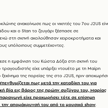
κλώνης ανακοίνωσε πως οι νικητές του 7ου J2US είν
δου και ο Stan το ζευγάρι ξέσπασε σε
 ενώ στη σκηνή ακολούθησαν χειροκροτήματα και
ους υπόλοιπους συμμετέχοντες.
εσε η εμφάνιση του Κώστα Δόξα στη σκηνή του
ο τραγουδιστής είχε υπάρξει ντουέτο με τη Μαίρη
ξεκίνημα της πορείας της στο J2US, πριν αποχωρήσ
Υπενθυμίζεται πως μετά την καταδίκη του για
κή βία εις βάρος της πρώην συζύγου του, Μαρίας
παραγωγή είχε προχωρήσει τότε σε επίσημη
 την απομάκρυνσή του από το μουσικό show
.