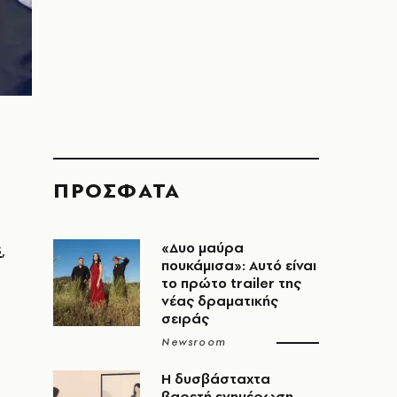
ΠΡΟΣΦΑΤΑ
S
,
«Δυο μαύρα
πουκάμισα»: Αυτό είναι
υ
το πρώτο trailer της
νέας δραματικής
σειράς
Newsroom
Η δυσβάσταχτα
βαρετή ενημέρωση