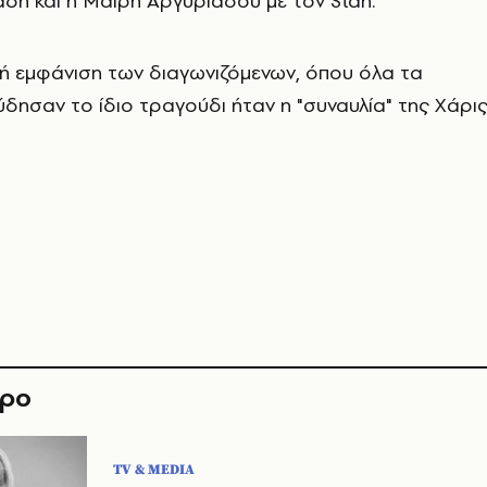
ιάδη και η Μαίρη Αργυριάδου με τον Stan.
νή εμφάνιση των διαγωνιζόμενων, όπου όλα τα
ύδησαν το ίδιο τραγούδι ήταν η
"συναυλία" της Χάρι
θρο
TV & MEDIA