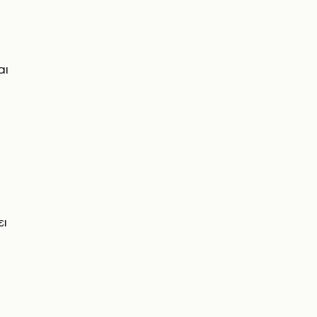
αι
ει