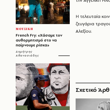
την Αγγελική Ηλ
Η τελευταία κοι
ζευγάρια τραγο
ΜΟΥΣΙΚΗ
Αλεξίου.
French Fry: «Χάσαμε τον
αυθορμητισμό στο να
παίρνουμε ρίσκα»
Δημήτρης
Αθανασιάδης
Σχετικό Άρ