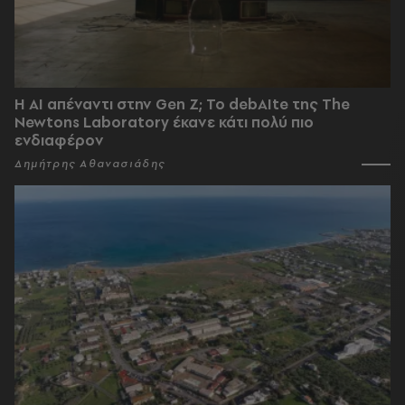
Η AI απέναντι στην Gen Z; Το debAIte της The
Newtons Laboratory έκανε κάτι πολύ πιο
ενδιαφέρον
Δημήτρης Αθανασιάδης