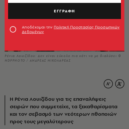
ΕΓΓΡΑΦΗ
Αποδέχομαι την
Πολιτική Προστασίας Προσωπικών
Δεδομένων
Ρένια Λουιζίδου: Δεν είναι εύκολο πια κάτι να με διαλύσει ©
NDPPHOTO / ΑΝΔΡΕΑΣ ΝΙΚΟΛΑΡΕΑΣ
Η Ρένια Λουιζίδου για τις επαναλήψεις
σειρών που συμμετείχε, τα ξεκαθαρίσματα
και τον σεβασμό των νεότερων ηθοποιών
προς τους μεγαλύτερους