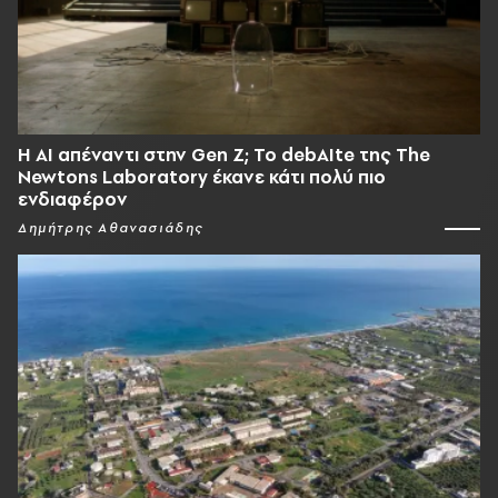
Η AI απέναντι στην Gen Z; Το debAIte της The
Newtons Laboratory έκανε κάτι πολύ πιο
ενδιαφέρον
Δημήτρης Αθανασιάδης