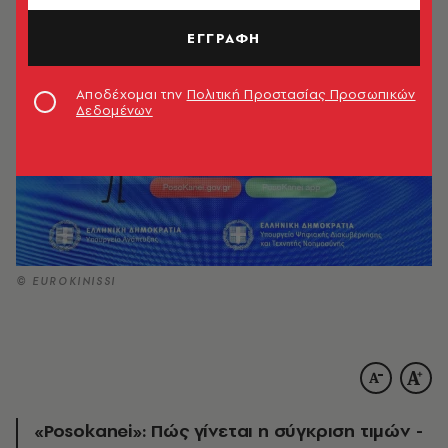
ΕΓΓΡΑΦΗ
Αποδέχομαι την
Πολιτική Προστασίας Προσωπικών
Δεδομένων
© EUROKINISSI
«Posokanei»: Πώς γίνεται η σύγκριση τιμών -