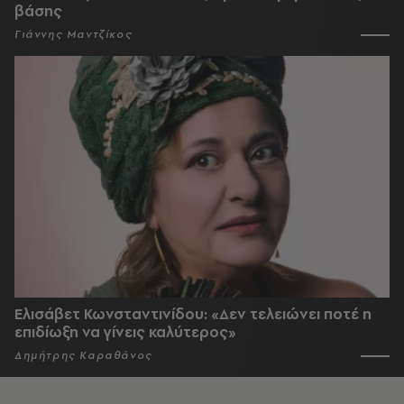
βάσης
Γιάννης Μαντζίκος
Ελισάβετ Κωνσταντινίδου: «Δεν τελειώνει ποτέ η
επιδίωξη να γίνεις καλύτερος»
Δημήτρης Καραθάνος