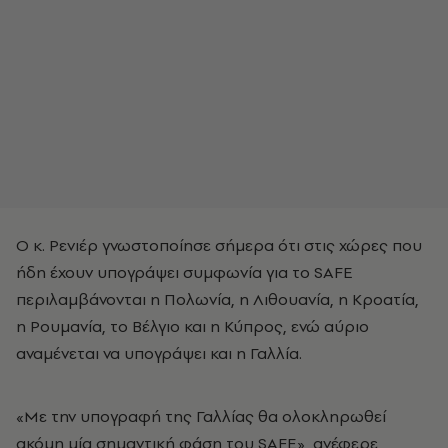
Ο κ. Ρενιέρ γνωστοποίησε σήμερα ότι στις χώρες που
ήδη έχουν υπογράψει συμφωνία για το SAFE
περιλαμβάνονται η Πολωνία, η Λιθουανία, η Κροατία,
η Ρουμανία, το Βέλγιο και η Κύπρος, ενώ αύριο
αναμένεται να υπογράψει και η Γαλλία.
«Με την υπογραφή της Γαλλίας θα ολοκληρωθεί
ακόμη μία σημαντική φάση του SAFE», ανέφερε,