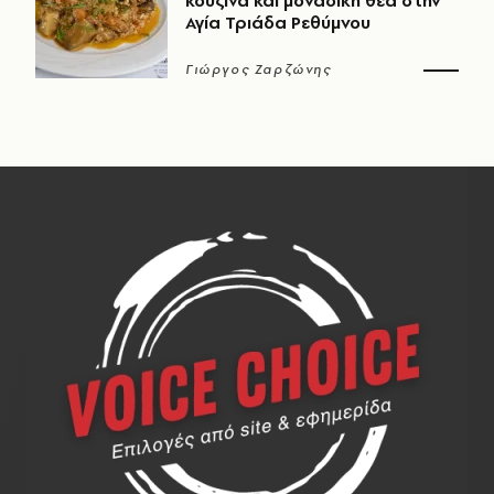
κουζίνα και μοναδική θέα στην
Αγία Τριάδα Ρεθύμνου
Γιώργος Ζαρζώνης