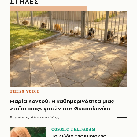
ΣΤΗΛΕΣ
THESS VOICE
Μαρία Κοντού: Η καθημερινότητα μιας
«ταΐστριας» γατών στη Θεσσαλονίκη
Κυριάκος Αθανασιάδης
COSMIC TELEGRAM
Τα Ζώδια της Κυριακής