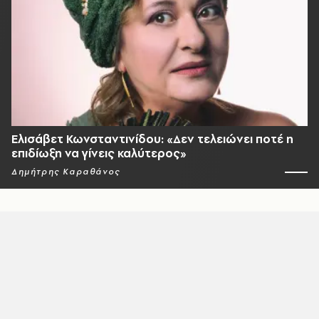
Ελισάβετ Κωνσταντινίδου: «Δεν τελειώνει ποτέ η
επιδίωξη να γίνεις καλύτερος»
Δημήτρης Καραθάνος