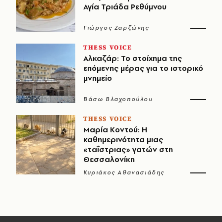
Αγία Τριάδα Ρεθύμνου
Γιώργος Ζαρζώνης
THESS VOICE
Αλκαζάρ: Το στοίχημα της
επόμενης μέρας για το ιστορικό
μνημείο
Βάσω Βλαχοπούλου
THESS VOICE
Μαρία Κοντού: Η
καθημερινότητα μιας
«ταΐστριας» γατών στη
Θεσσαλονίκη
Κυριάκος Αθανασιάδης