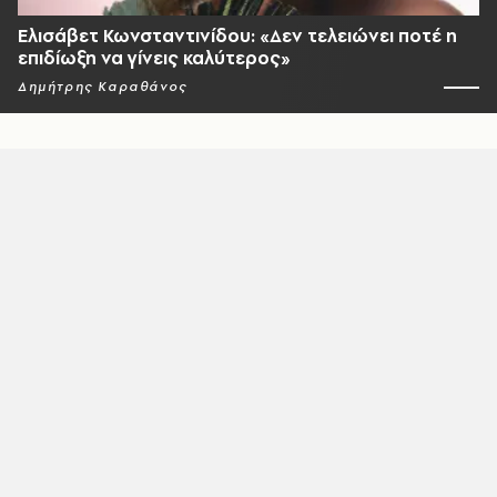
Ελισάβετ Κωνσταντινίδου: «Δεν τελειώνει ποτέ η
επιδίωξη να γίνεις καλύτερος»
Δημήτρης Καραθάνος