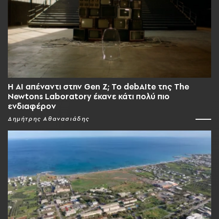
Η AI απέναντι στην Gen Z; Το debAIte της The
Newtons Laboratory έκανε κάτι πολύ πιο
ενδιαφέρον
Δημήτρης Αθανασιάδης