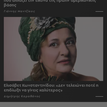
που αλλάζει την εικόνα της πρώην αμερικανικής
βάσης
Γιάννης Μαντζίκος
Ελισάβετ Κωνσταντινίδου: «Δεν τελειώνει ποτέ η
επιδίωξη να γίνεις καλύτερος»
Δημήτρης Καραθάνος