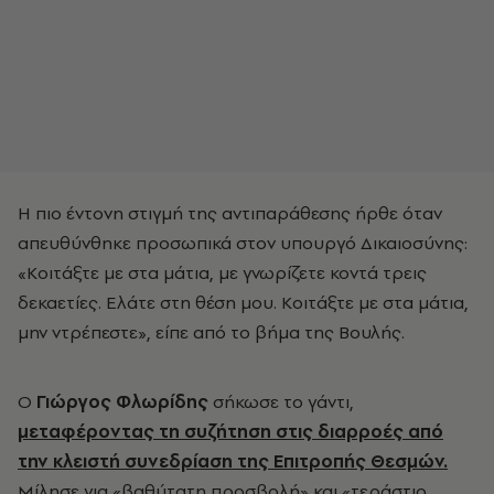
Η πιο έντονη στιγμή της αντιπαράθεσης ήρθε όταν
απευθύνθηκε προσωπικά στον υπουργό Δικαιοσύνης:
«Κοιτάξτε με στα μάτια, με γνωρίζετε κοντά τρεις
δεκαετίες. Ελάτε στη θέση μου. Κοιτάξτε με στα μάτια,
μην ντρέπεστε», είπε από το βήμα της Βουλής.
Ο
Γιώργος Φλωρίδης
σήκωσε το γάντι,
μεταφέροντας τη συζήτηση στις διαρροές από
την κλειστή συνεδρίαση της Επιτροπής Θεσμών.
Μίλησε για «βαθύτατη προσβολή» και «τεράστιο