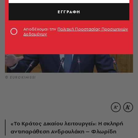
ΕΓΓΡΑΦΗ
Αποδέχομαι την
Πολιτική Προστασίας Προσωπικών
Δεδομένων
© EUROKINISSI
«Το Κράτος Δικαίου λειτουργεί»: Η σκληρή
αντιπαράθεση Ανδρουλάκη – Φλωρίδη