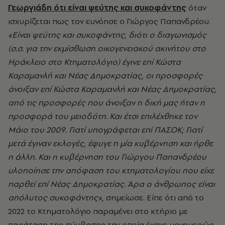
Γεωργιάδη ότι είναι ψεύτης και συκοφάντης
όταν
ισχυρίζεται πως τον ευνόησε ο Γιώργος Παπανδρέου.
«Είναι ψεύτης και συκοφάντης, διότι ο διαγωνισμός
(σ.σ. για την εκμίσθωση οικογενειακού ακινήτου στο
Ηράκλειο στο Κτηματολόγιο) έγινε επί Κώστα
Καραμανλή και Νέας Δημοκρατίας, οι προσφορές
άνοιξαν επί Κώστα Καραμανλή και Νέας Δημοκρατίας,
από τις προσφορές που άνοιξαν η δική μας ήταν η
προσφορά του μειοδότη. Και έτσι επιλέχθηκε τον
Μάιο του 2009. Γιατί υπογράφεται επί ΠΑΣΟΚ; Γιατί
μετά έγιναν εκλογές, έφυγε η μία κυβέρνηση και ήρθε
η άλλη. Και η κυβέρνηση του Γιώργου Παπανδρέου
υλοποίησε την απόφαση του κτηματολογίου που είχε
παρθεί επί Νέας Δημοκρατίας. Άρα ο άνθρωπος είναι
απόλυτος συκοφάντης»
, σημείωσε. Είπε ότι από το
2022 το Κτηματολόγιο παραμένει στο κτήριο με
παράταση της σύμβασης την οποία έκανε μονομερώς