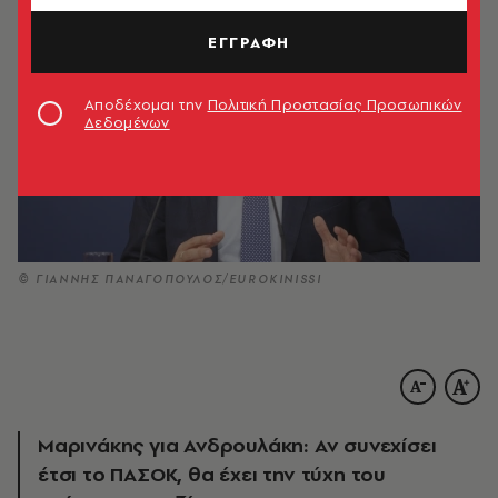
ΕΓΓΡΑΦΗ
Αποδέχομαι την
Πολιτική Προστασίας Προσωπικών
Δεδομένων
© ΓΙΑΝΝΗΣ ΠΑΝΑΓΟΠΟΥΛΟΣ/EUROKINISSI
Μαρινάκης για Ανδρουλάκη: Αν συνεχίσει
έτσι το ΠΑΣΟΚ, θα έχει την τύχη του