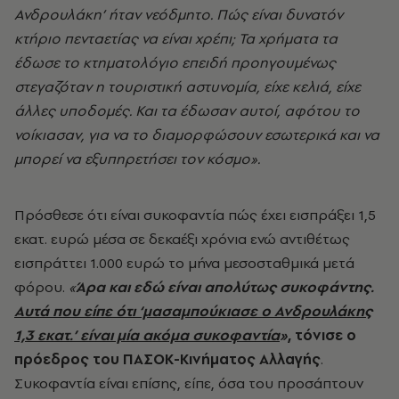
Ανδρουλάκη’ ήταν νεόδμητο. Πώς είναι δυνατόν
κτήριο πενταετίας να είναι χρέπι; Τα χρήματα τα
έδωσε το κτηματολόγιο επειδή προηγουμένως
στεγαζόταν η τουριστική αστυνομία, είχε κελιά, είχε
άλλες υποδομές. Και τα έδωσαν αυτοί, αφότου το
νοίκιασαν, για να το διαμορφώσουν εσωτερικά και να
μπορεί να εξυπηρετήσει τον κόσμο».
Πρόσθεσε ότι είναι συκοφαντία πώς έχει εισπράξει 1,5
εκατ. ευρώ μέσα σε δεκαέξι χρόνια ενώ αντιθέτως
εισπράττει 1.000 ευρώ το μήνα μεσοσταθμικά μετά
φόρου.
«
Άρα και εδώ είναι απολύτως συκοφάντης.
Αυτά που είπε ότι ‘μασαμπούκιασε ο Ανδρουλάκης
1,3 εκατ.’ είναι μία ακόμα συκοφαντία
»
, τόνισε ο
πρόεδρος του ΠΑΣΟΚ-Κινήματος Αλλαγής
.
Συκοφαντία είναι επίσης, είπε, όσα του προσάπτουν