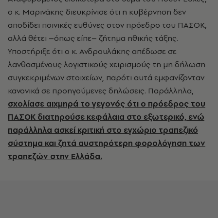
ο κ. Μαρινάκης διευκρίνισε ότι η κυβέρνηση δεν
αποδίδει ποινικές ευθύνες στον πρόεδρο του ΠΑΣΟΚ,
αλλά θέτει –όπως είπε– ζήτημα ηθικής τάξης.
Υποστήριξε ότι ο κ. Ανδρουλάκης απέδωσε σε
λανθασμένους λογιστικούς χειρισμούς τη μη δήλωση
συγκεκριμένων στοιχείων, παρότι αυτά εμφανίζονταν
κανονικά σε προηγούμενες δηλώσεις. Παράλληλα,
σχολίασε αιχμηρά το γεγονός ότι ο πρόεδρος του
ΠΑΣΟΚ διατηρούσε κεφάλαια στο εξωτερικό, ενώ
παράλληλα ασκεί κριτική στο εγχώριο τραπεζικό
σύστημα και ζητά αυστηρότερη φορολόγηση των
τραπεζών στην Ελλάδα.