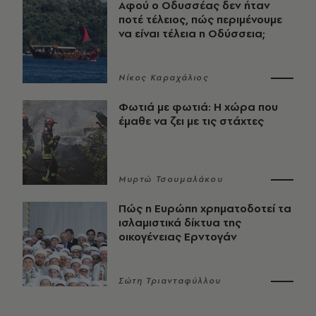
Αφού ο Οδυσσέας δεν ήταν
ποτέ τέλειος, πώς περιμένουμε
να είναι τέλεια η Οδύσσεια;
Νίκος Καραχάλιος
Φωτιά με φωτιά: Η χώρα που
έμαθε να ζει με τις στάχτες
Μυρτώ Τσουμαλάκου
Πώς η Ευρώπη χρηματοδοτεί τα
ισλαμιστικά δίκτυα της
οικογένειας Ερντογάν
Σώτη Τριανταφύλλου