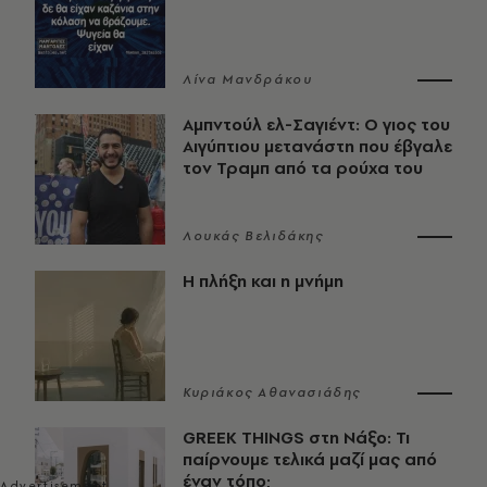
Λίνα Μανδράκου
Αμπντούλ ελ-Σαγιέντ: Ο γιος του
Αιγύπτιου μετανάστη που έβγαλε
τον Τραμπ από τα ρούχα του
Λουκάς Βελιδάκης
Η πλήξη και η μνήμη
Κυριάκος Αθανασιάδης
GREEK THINGS στη Νάξο: Τι
παίρνουμε τελικά μαζί μας από
έναν τόπο;