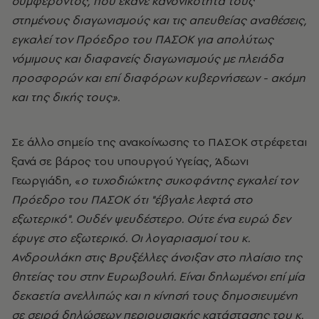
συμφέροντος, που έκανε κανονικότητα τους
στημένους διαγωνισμούς και τις απευθείας αναθέσεις,
εγκαλεί τον Πρόεδρο του ΠΑΣΟΚ για απολύτως
νόμιμους και διαφανείς διαγωνισμούς με πλειάδα
προσφορών και επί διαφόρων κυβερνήσεων - ακόμη
και της δικής τους».
Σε άλλο σημείο της ανακοίνωσης το ΠΑΣΟΚ στρέφεται
ξανά σε βάρος του υπουργού Υγείας, Άδωνι
Γεωργιάδη, «
ο τυχοδιώκτης συκοφάντης εγκαλεί τον
Πρόεδρο του ΠΑΣΟΚ ότι "έβγαλε λεφτά στο
εξωτερικό". Ουδέν ψευδέστερο. Ούτε ένα ευρώ δεν
έφυγε στο εξωτερικό. Οι λογαριασμοί του κ.
Ανδρουλάκη στις Βρυξέλλες άνοιξαν στο πλαίσιο της
θητείας του στην Ευρωβουλή. Είναι δηλωμένοι επί μία
δεκαετία ανελλιπώς και η κίνησή τους δημοσιευμένη
σε σειρά δηλώσεων περιουσιακής κατάστασης του κ.