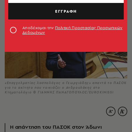
ΕΓΓΡΑΦΗ
Αποδέχομαι την
Πολιτική Προστασίας Προσωπικών
Δεδομένων
«Επαγγελματίας λασπολόγος ο Γεωργιάδης» απαντά το ΠΑΣΟΚ
για το ακίνητο που νοικιάζει ο Ανδρουλάκης στο
Κτηματολόγιο © ΓΙΑΝΝΗΣ ΠΑΝΑΓΟΠΟΥΛΟΣ/EUROKINISSI
Η απάντηση του ΠΑΣΟΚ στον Άδωνι