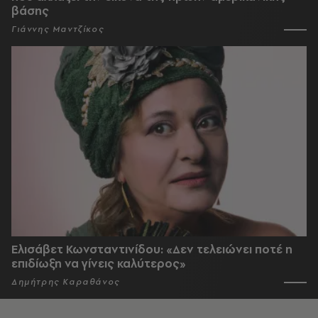
βάσης
Γιάννης Μαντζίκος
Ελισάβετ Κωνσταντινίδου: «Δεν τελειώνει ποτέ η
επιδίωξη να γίνεις καλύτερος»
Δημήτρης Καραθάνος