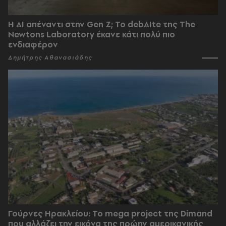
Η AI απέναντι στην Gen Z; Το debAIte της The
Newtons Laboratory έκανε κάτι πολύ πιο
ενδιαφέρον
Δημήτρης Αθανασιάδης
Γούρνες Ηρακλείου: To mega project της Dimand
που αλλάζει την εικόνα της πρώην αμερικανικής