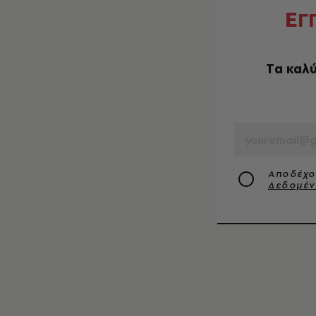
Ε
Γ
Tα καλύ
EMAIL
Αποδέχο
Δεδομέ