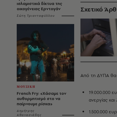
ισλαμιστικά δίκτυα της
Σχετικό Άρ
οικογένειας Ερντογάν
Σώτη Τριανταφύλλου
Από τη ΔΥΠΑ θα 
ΜΟΥΣΙΚΗ
19.000.000 ε
French Fry: «Χάσαμε τον
αυθορμητισμό στο να
ανεργίας και
παίρνουμε ρίσκα»
Δημήτρης
1.500.000 ευ
Αθανασιάδης