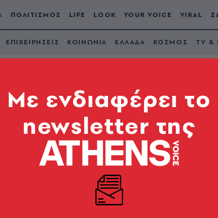
Α
ΠΟΛΙΤΙΣΜΟΣ
LIFE
LOOK
YOUR VOICE
VIRAL
Ζ
ΕΠΙΧΕΙΡΗΣΕΙΣ
ΚΟΙΝΩΝΙΑ
ΕΛΛΑΔΑ
ΚΟΣΜΟΣ
TV &
Mε ενδιαφέρει το
newsletter της
ς ΔΥΠΑ και e-ΕΦΚΑ 
Παρασκευή 15/5