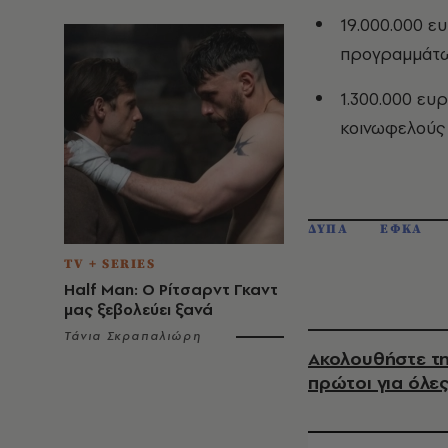
19.000.000 ε
προγραμμάτω
1.300.000 ευ
κοινωφελούς
ΔΥΠΑ
ΕΦΚΑ
TV + SERIES
Half Man: Ο Ρίτσαρντ Γκαντ
μας ξεβολεύει ξανά
Τάνια Σκραπαλιώρη
Ακολουθήστε τη
πρώτοι για όλες