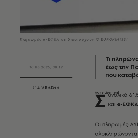
Πληρωμές e-ΕΦΚΑ σε δικαιούχους © EUROKINISSI
Τι πληρώνο
έως την Πα
10.05.2026, 08:19
που καταβ
1’ ΔΙΑΒΑΣΜΑ
Σ
υνολικά 61
και
e-ΕΦΚΑ
Οι πληρωμές ΔΥ
ολοκληρώνονται