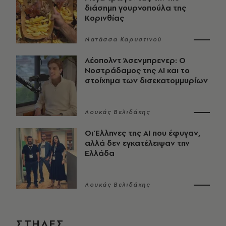
διάσημη γουρνοπούλα της
Κορινθίας
Νατάσσα Καρυστινού
Λέοπολντ Άσενμπρενερ: Ο
Νοστράδαμος της AI και το
στοίχημα των δισεκατομμυρίων
Λουκάς Βελιδάκης
Οι Έλληνες της ΑΙ που έφυγαν,
αλλά δεν εγκατέλειψαν την
Ελλάδα
Λουκάς Βελιδάκης
ΣΤΗΛΕΣ