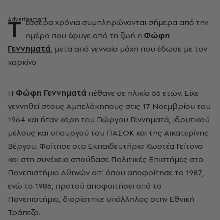
Τ
έσσερα χρόνια συμπληρώνονται σήμερα από την
ημέρα που έφυγε από τη ζωή η
Φώφη
Γεννηματά
, μετά από γενναία μάχη που έδωσε με τον
καρκίνο.
Η
Φώφη Γεννηματά
πέθανε σε ηλικία 56 ετών. Είχε
γεννηθεί στους Αμπελόκηπους στις 17 Νοεμβρίου του
1964 και ήταν κόρη του Γιώργου Γεννηματά, ιδρυτικού
μέλους και υπουργού του ΠΑΣΟΚ και της Αικατερίνης
Βέργου. Φοίτησε στα Εκπαιδευτήρια Κωστέα Γείτονα
και στη συνέχεια σπούδασε Πολιτικές Επιστήμες στο
Πανεπιστήμιο Αθηνών απ' όπου αποφοίτησε το 1987,
ενώ το 1986, προτού αποφοιτήσει από το
Πανεπιστήμιο, διορίστηκε υπάλληλος στην Εθνική
Τράπεζα.