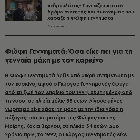
Ανδρουλάκης: Συνεχίζουμε στον
δρόμο ενότητας και αυτονομίας που
χάραξε η Φώφη Γεννηματά
Newsroom
Φώφη Γεννηματά: Όσα είχε πει για τη
γενναία μάχη με τον καρκίνο
Η Φώφη Γεννηματά ήρθε από μικρή αντιμέτωπη με
τον καρκίνο, αφού ο Γιώργος Γεννηματάς έφυγε
από τη ζωή τον Απρίλιο του 1994, χτυπημένος από
τη νόσο, σε ηλικία μόλις 55 ετών. Λίγους μήνες
νωρίτερα είχε χάσει τη μάχη με την ίδια νόσο η
σύζυγός του και μητέρα της Φώφης και της
Μαίρης, Κάκια Βέργου, σε ηλικία 54 ετών. Δύο
χρόνια πριν, το 1992, ο Γιώργος Γεννηματάς είχε