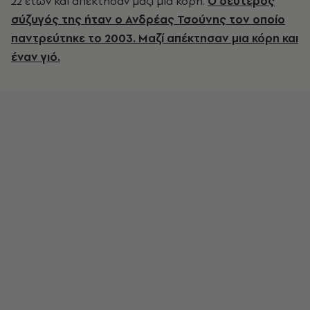
22 ετών και απέκτησαν μαζί μία κόρη.
Ο δεύτερος
σύζυγός της ήταν ο Ανδρέας Τσούνης τον οποίο
παντρεύτηκε το 2003. Μαζί απέκτησαν μια κόρη και
έναν γιό.