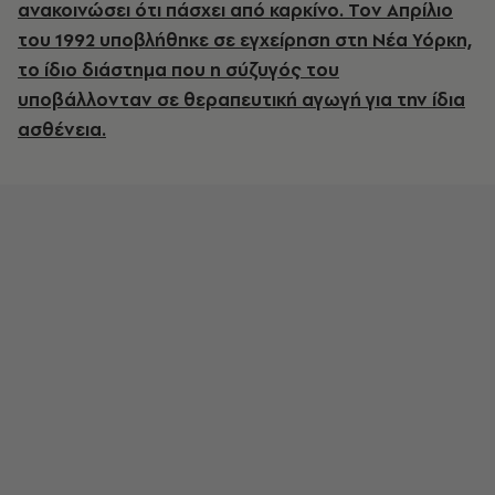
ανακοινώσει ότι πάσχει από καρκίνο. Τον Απρίλιο
του 1992 υποβλήθηκε σε εγχείρηση στη Νέα Υόρκη,
το ίδιο διάστημα που η σύζυγός του
υποβάλλονταν σε θεραπευτική αγωγή για την ίδια
ασθένεια.