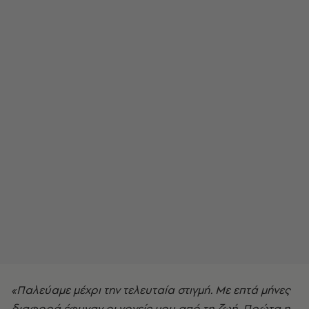
«Παλεύαμε μέχρι την τελευταία στιγμή. Με επτά μήνες
διαφορά έφυγαν οι γονείς μου από τη ζωή. Πρώτα η