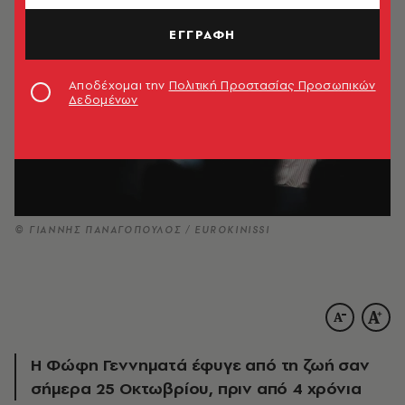
ΕΓΓΡΑΦΗ
Αποδέχομαι την
Πολιτική Προστασίας Προσωπικών
Δεδομένων
© ΓΙΑΝΝΗΣ ΠΑΝΑΓΟΠΟΥΛΟΣ / EUROKINISSI
Η Φώφη Γεννηματά έφυγε από τη ζωή σαν
σήμερα 25 Οκτωβρίου, πριν από 4 χρόνια