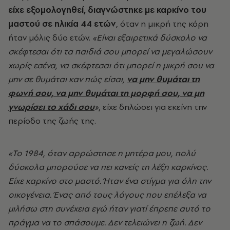
είχε εξομολογηθεί, διαγνώστηκε με καρκίνο του
μαστού σε ηλικία 44 ετών
, όταν η μικρή της κόρη
ήταν μόλις δύο ετών.
«Είναι εξαιρετικά δύσκολο να
σκέφτεσαι ότι τα παιδιά σου μπορεί να μεγαλώσουν
χωρίς εσένα, να σκέφτεσαι ότι μπορεί η μικρή σου να
μην σε θυμάται καν πώς είσαι,
να μην θυμάται τη
φωνή σου, να μην θυμάται τη μορφή σου, να μη
γνωρίσει το χάδι σου
»
, είχε δηλώσει για εκείνη την
περίοδο της ζωής της.
«Το 1984, όταν αρρώστησε η μητέρα μου, πολύ
δύσκολα μπορούσε να πει κανείς τη λέξη καρκίνος.
Είχε καρκίνο στο μαστό. Ήταν ένα στίγμα για όλη την
οικογένεια. Ένας από τους λόγους που επέλεξα να
μιλήσω στη συνέχεια εγώ ήταν γιατί έπρεπε αυτό το
πράγμα να το σπάσουμε. Δεν τελειώνει η ζωή. Δεν