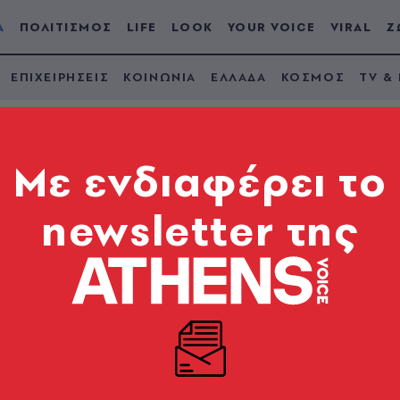
Α
ΠΟΛΙΤΙΣΜΟΣ
LIFE
LOOK
YOUR VOICE
VIRAL
Ζ
ΕΠΙΧΕΙΡΗΣΕΙΣ
ΚΟΙΝΩΝΙΑ
ΕΛΛΑΔΑ
ΚΟΣΜΟΣ
TV &
Mε ενδιαφέρει το
newsletter της
αλισμός και
ληνικής βιομηχανίας