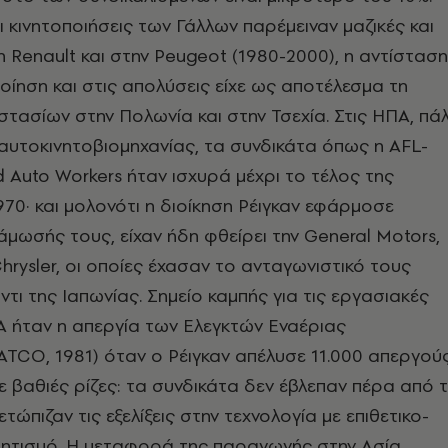
ι κινητοποιήσεις των Γάλλων παρέμειναν μαζικές και
 Renault και στην Peugeot (1980-2000), η αντίσταση
ίηση και στις απολύσεις είχε ως αποτέλεσμα τη
ασίων στην Πολωνία και στην Τσεχία. Στις ΗΠΑ, πάλ
αυτοκινητοβιομηχανίας, τα συνδικάτα όπως η AFL-
ed Auto Workers ήταν ισχυρά μέχρι το τέλος της
970· και μολονότι η διοίκηση Ρέιγκαν εφάρμοσε
άμωσής τους, είχαν ήδη φθείρει την General Motors,
Chrysler, οι οποίες έχασαν το ανταγωνιστικό τους
ντι της Ιαπωνίας. Σημείο καμπής για τις εργασιακές
Α ήταν η απεργία των Ελεγκτών Εναέριας
TCO, 1981) όταν ο Ρέιγκαν απέλυσε 11.000 απεργούς
ε βαθιές ρίζες: τα συνδικάτα δεν έβλεπαν πέρα από 
ετώπιζαν τις εξελίξεις στην τεχνολογία με επιθετικο-
ρητισμό. Η μεταφορά της παραγωγής στην Ασία