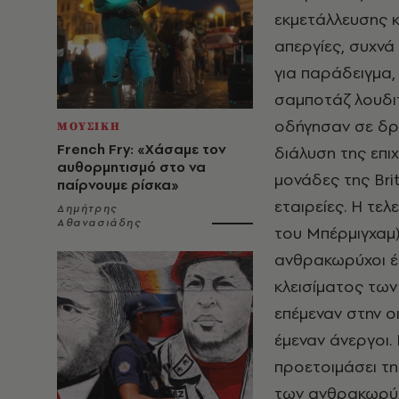
εκμετάλλευσης κ
απεργίες, συχνά
για παράδειγμα, 
σαμποτάζ λουδιτ
οδήγησαν σε δρα
ΜΟΥΣΙΚΗ
French Fry: «Χάσαμε τον
διάλυση της επι
αυθορμητισμό στο να
μονάδες της Brit
παίρνουμε ρίσκα»
εταιρείες. Η τε
Δημήτρης
Αθανασιάδης
του Μπέρμιγχαμ)
ανθρακωρύχοι έ
κλεισίματος των
επέμεναν στην ο
έμεναν άνεργοι
προετοιμάσει τη
των ανθρακωρύχ