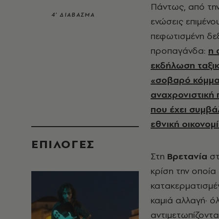
Πάντως, από τη
4’ ΔΙΑΒΑΣΜΑ
ενώσεις επιμένο
πεφωτισμένη δεξι
προπαγάνδα:
η 
εκδήλωση ταξι
«σοβαρό κόμμα».
αναχρονιστική 
που έχει συμβά
εθνική οικονομ
EΠΙΛΟΓΈΣ
Στη
Βρετανία
στ
κρίση την οποία 
κατακερματισμέ
καμιά αλλαγή· 
αντιμετωπίζοντ