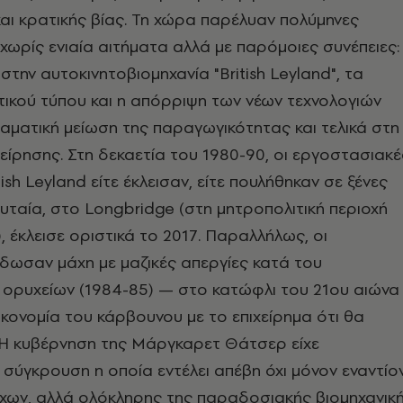
αι κρατικής βίας. Τη χώρα παρέλυαν πολύμηνες
 χωρίς ενιαία αιτήματα αλλά με παρόμοιες συνέπειες:
στην αυτοκινητοβιομηχανία "British Leyland", τα
ικού τύπου και η απόρριψη των νέων τεχνολογιών
ματική μείωση της παραγωγικότητας και τελικά στη
χείρησης. Στη δεκαετία του 1980-90, οι εργοστασιακέ
ish Leyland είτε έκλεισαν, είτε πουλήθηκαν σε ξένες
λευταία, στο Longbridge (στη μητροπολιτική περιοχή
, έκλεισε οριστικά το 2017. Παραλλήλως, οι
δωσαν μάχη με μαζικές απεργίες κατά του
 ορυχείων (1984-85) — στο κατώφλι του 21ου αιώνα
ικονομία του κάρβουνου με το επιχείρημα ότι θα
. Η κυβέρνηση της Μάργκαρετ Θάτσερ είχε
 σύγκρουση η οποία εντέλει απέβη όχι μόνον εναντίο
ων, αλλά ολόκληρης της παραδοσιακής βιομηχανικ