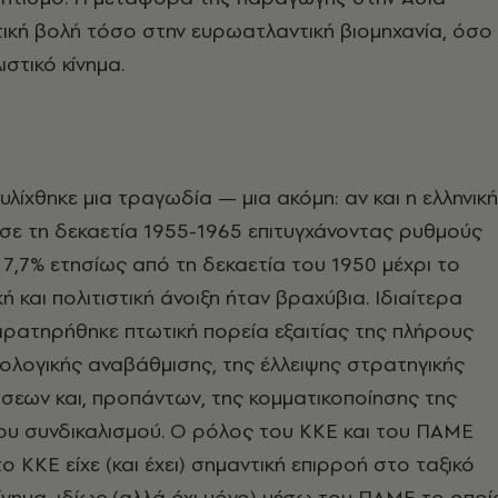
ική βολή τόσο στην ευρωατλαντική βιομηχανία, όσο
ιστικό κίνημα.
υλίχθηκε μια τραγωδία — μια ακόμη: αν και η ελληνική
σε τη δεκαετία 1955-1965 επιτυγχάνοντας ρυθμούς
 7,7% ετησίως από τη δεκαετία του 1950 μέχρι το
κή και πολιτιστική άνοιξη ήταν βραχύβια. Ιδιαίτερα
αρατηρήθηκε πτωτική πορεία εξαιτίας της πλήρους
ολογικής αναβάθμισης, της έλλειψης στρατηγικής
σεων και, προπάντων, της κομματικοποίησης της
του συνδικαλισμού. Ο ρόλος του ΚΚΕ και του ΠΑΜΕ
ο ΚΚΕ είχε (και έχει) σημαντική επιρροή στο ταξικό
κίνημα, ιδίως (αλλά όχι μόνο) μέσω του ΠΑΜΕ το οποί