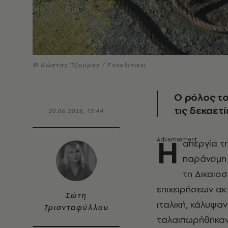
© Κώστας Τζούμας / Eurokinissi
Ο ρόλος το
τις δεκαετί
20.06.2025, 13:44
H
απεργία τ
παράνομη 
τη Δικαιοσ
επιχειρήσεων ακ
Σώτη
ιταλική, κάλυψα
Τριανταφύλλου
ταλαιπωρήθηκαν 