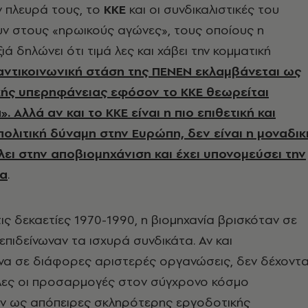
ν πλευρά τους, το
ΚΚΕ
και οι συνδικαλιστικές του
υν στους «ηρωικούς αγώνες», τους οποίους η
ά δηλώνει ότι τιμά λες και χάβει την κομματική
αντικοινωνική στάση της ΠΕΝΕΝ εκλαμβάνεται ως
κής υπερηφάνειας εφόσον το ΚΚΕ θεωρείται
 Αλλά αν και το ΚΚΕ είναι η πιο επιθετική και
πολιτική δύναμη στην Ευρώπη, δεν είναι η μοναδικ
λει στην αποβιομηχάνιση και έχει υπονομεύσει την
ία
.
ις δεκαετίες 1970-1990, η βιομηχανία βρισκόταν σε
επιδείνωναν τα ισχυρά συνδικάτα. Αν και
να σε διάφορες αριστερές οργανώσεις, δεν δέχοντ
όλες οι προσαρμογές στον σύγχρονο κόσμο
αν ως απόπειρες σκληρότερης εργοδοτικής