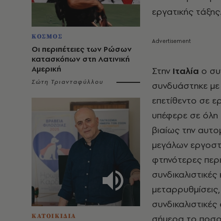
εργατικής τάξης
ΚΟΣΜΟΣ
Οι περιπέτειες των Ρώσων
κατασκόπων στη Λατινική
Αμερική
Στην
Ιταλία
ο συ
Σώτη Τριανταφύλλου
συνδυάστηκε με 
επετίθεντο σε ε
υπέφερε σε όλη 
βιαίως την αυτο
μεγάλων εργοστ
φτηνότερες περι
συνδικαλιστικές
μεταρρυθμίσεις,
συνδικαλιστικές
ΚΑΤΟΙΚΙΔΙΑ
σήμερα το ποσοσ