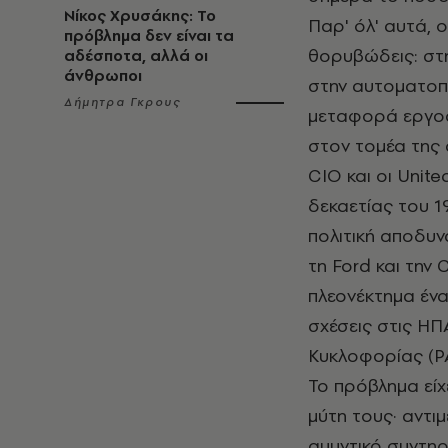
Νίκος Χρυσάκης: Το
Παρ' όλ' αυτά, ο
πρόβλημα δεν είναι τα
θορυβώδεις: στη
αδέσποτα, αλλά οι
άνθρωποι
στην αυτοματοπο
Δήμητρα Γκρους
μεταφορά εργοστ
στον τομέα της 
CIO και οι Unit
δεκαετίας του 1
πολιτική αποδυν
τη Ford και την 
πλεονέκτημα ένα
σχέσεις στις ΗΠ
Κυκλοφορίας (PA
Το πρόβλημα είχ
μύτη τους· αντιμ
αμυντικό συντη